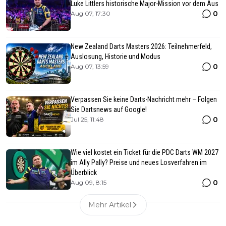
Luke Littlers historische Major-Mission vor dem Aus
0
Aug 07, 17:30
New Zealand Darts Masters 2026: Teilnehmerfeld,
Auslosung, Historie und Modus
0
Aug 07, 13:59
Verpassen Sie keine Darts-Nachricht mehr – Folgen
Sie Dartsnews auf Google!
0
Jul 25, 11:48
Wie viel kostet ein Ticket für die PDC Darts WM 2027
im Ally Pally? Preise und neues Losverfahren im
Überblick
0
Aug 09, 8:15
Mehr Artikel