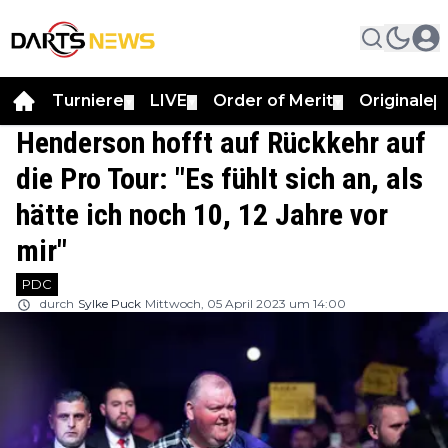
Turniere
LIVE
Order of Merit
Originale
▼
▼
▼
▼
Henderson hofft auf Rückkehr auf
die Pro Tour: "Es fühlt sich an, als
hätte ich noch 10, 12 Jahre vor
mir"
PDC
durch
Sylke Puck
Mittwoch, 05 April 2023 um 14:00