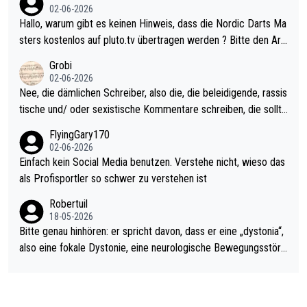
Allerdings ist Mitchell Lawrie als Nummer 1 der Welt eh qualifi
02-06-2026
ziert. Somit ändert die automatische Qualifikation des Weltmei
Hallo, warum gibt es keinen Hinweis, dass die Nordic Darts Ma
sters erstmal nichts. Ich denke sie wollen damit für nächstes J
sters kostenlos auf pluto.tv übertragen werden ? Bitte den Arti
ahr vorsorgen, denn da ist er alt genug für die PDC und wird w
kel aktualisieren, danke!
Grobi
ohl wenig WDF Turniere spielen. Dies war bei Archie Self letzt
02-06-2026
es Jahr der Fall. Er musste als amtierender Weltmeister durch
Nee, die dämlichen Schreiber, also die, die beleidigende, rassis
den Qualifier und ich glaube kaum, dass Mitchel sich das (in Ve
tische und/ oder sexistische Kommentare schreiben, die sollte
gas) antun würde, wenn er doch eigentlich die PDC-WM als Zi
n das einfach mal bleiben lassen. Sollten besser mal ihr eigene
FlyingGary170
el hat.
s Leben in den Griff kriegen. Nur eins wundert mich: Luke Little
02-06-2026
r war doch neulich erst derjenige, der über Social Media GvV p
Einfach kein Social Media benutzen. Verstehe nicht, wieso das
rovoziert hat. Und Littlers Mutter schießt öfters mal gegen Ric
als Profisportler so schwer zu verstehen ist
ardo Pietreczko auf Social Media. Hmmmm. Finde den Fehler!
Robertuil
18-05-2026
Bitte genau hinhören: er spricht davon, dass er eine „dystonia“,
also eine fokale Dystonie, eine neurologische Bewegungsstöru
ng, bei der unkontrolliert Bewegungen und Krämpfe erzeugt w
erden, im Arm hat. Und, dass Medikamente ihm helfen! Ich glau
be immer noch, dass sehr viele der Dartits-Fälle fälschlich psy