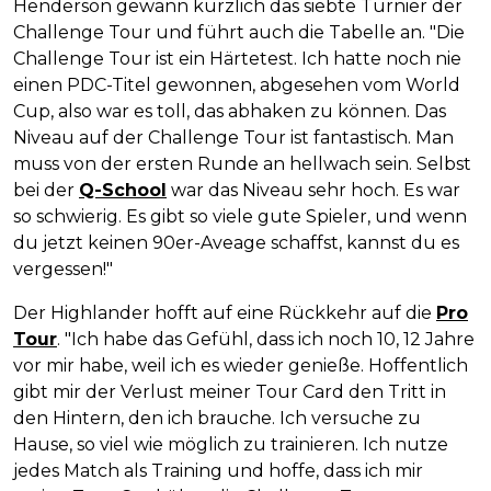
Henderson gewann kürzlich das siebte Turnier der
Challenge Tour und führt auch die Tabelle an. "Die
Challenge Tour ist ein Härtetest. Ich hatte noch nie
einen PDC-Titel gewonnen, abgesehen vom World
Cup, also war es toll, das abhaken zu können. Das
Niveau auf der Challenge Tour ist fantastisch. Man
muss von der ersten Runde an hellwach sein. Selbst
bei der
Q-School
war das Niveau sehr hoch. Es war
so schwierig. Es gibt so viele gute Spieler, und wenn
du jetzt keinen 90er-Aveage schaffst, kannst du es
vergessen!"
Der Highlander hofft auf eine Rückkehr auf die
Pro
Tour
. "Ich habe das Gefühl, dass ich noch 10, 12 Jahre
vor mir habe, weil ich es wieder genieße. Hoffentlich
gibt mir der Verlust meiner Tour Card den Tritt in
den Hintern, den ich brauche. Ich versuche zu
Hause, so viel wie möglich zu trainieren. Ich nutze
jedes Match als Training und hoffe, dass ich mir