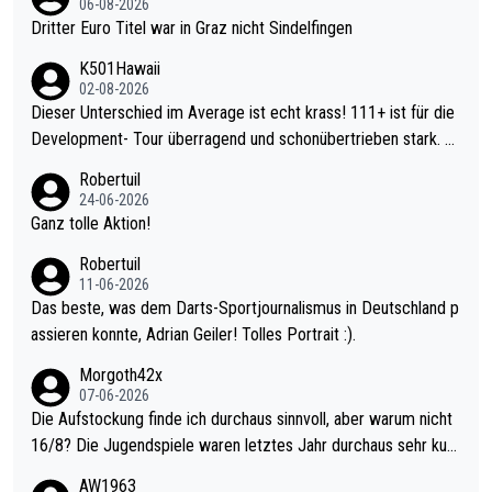
06-08-2026
Dritter Euro Titel war in Graz nicht Sindelfingen
K501Hawaii
02-08-2026
Dieser Unterschied im Average ist echt krass! 111+ ist für die
Development- Tour überragend und schonübertrieben stark. U
nter 60 im Ave dagegen eigentlich schon zu schwach - gerade
Robertuil
mal 40+ erst recht. Da gewinnst keinen Blumentopf - ist ja noc
24-06-2026
h krasser wie ein Pokalspiel eines Kreisligisten vs einem Bund
Ganz tolle Aktion!
esligisten.
Robertuil
11-06-2026
Das beste, was dem Darts-Sportjournalismus in Deutschland p
assieren konnte, Adrian Geiler! Tolles Portrait :).
Morgoth42x
07-06-2026
Die Aufstockung finde ich durchaus sinnvoll, aber warum nicht
16/8? Die Jugendspiele waren letztes Jahr durchaus sehr kurz
weilig und besser anzuschauen, als manch Erwachsenenspiel.
AW1963