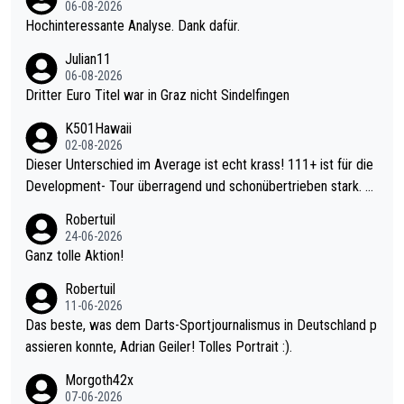
06-08-2026
Hochinteressante Analyse. Dank dafür.
Julian11
06-08-2026
Dritter Euro Titel war in Graz nicht Sindelfingen
K501Hawaii
02-08-2026
Dieser Unterschied im Average ist echt krass! 111+ ist für die
Development- Tour überragend und schonübertrieben stark. U
nter 60 im Ave dagegen eigentlich schon zu schwach - gerade
Robertuil
mal 40+ erst recht. Da gewinnst keinen Blumentopf - ist ja noc
24-06-2026
h krasser wie ein Pokalspiel eines Kreisligisten vs einem Bund
Ganz tolle Aktion!
esligisten.
Robertuil
11-06-2026
Das beste, was dem Darts-Sportjournalismus in Deutschland p
assieren konnte, Adrian Geiler! Tolles Portrait :).
Morgoth42x
07-06-2026