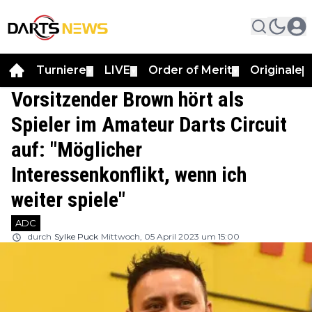
Turniere
LIVE
Order of Merit
Originale
▼
▼
▼
▼
Vorsitzender Brown hört als
Spieler im Amateur Darts Circuit
auf: "Möglicher
Interessenkonflikt, wenn ich
weiter spiele"
ADC
durch
Sylke Puck
Mittwoch, 05 April 2023 um 15:00