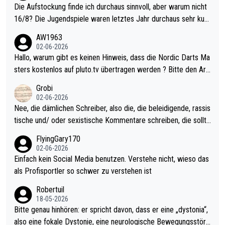
Die Aufstockung finde ich durchaus sinnvoll, aber warum nicht
16/8? Die Jugendspiele waren letztes Jahr durchaus sehr kurz
weilig und besser anzuschauen, als manch Erwachsenenspiel.
AW1963
Allerdings ist Mitchell Lawrie als Nummer 1 der Welt eh qualifi
02-06-2026
ziert. Somit ändert die automatische Qualifikation des Weltmei
Hallo, warum gibt es keinen Hinweis, dass die Nordic Darts Ma
sters erstmal nichts. Ich denke sie wollen damit für nächstes J
sters kostenlos auf pluto.tv übertragen werden ? Bitte den Arti
ahr vorsorgen, denn da ist er alt genug für die PDC und wird w
kel aktualisieren, danke!
Grobi
ohl wenig WDF Turniere spielen. Dies war bei Archie Self letzt
02-06-2026
es Jahr der Fall. Er musste als amtierender Weltmeister durch
Nee, die dämlichen Schreiber, also die, die beleidigende, rassis
den Qualifier und ich glaube kaum, dass Mitchel sich das (in Ve
tische und/ oder sexistische Kommentare schreiben, die sollte
gas) antun würde, wenn er doch eigentlich die PDC-WM als Zi
n das einfach mal bleiben lassen. Sollten besser mal ihr eigene
FlyingGary170
el hat.
s Leben in den Griff kriegen. Nur eins wundert mich: Luke Little
02-06-2026
r war doch neulich erst derjenige, der über Social Media GvV p
Einfach kein Social Media benutzen. Verstehe nicht, wieso das
rovoziert hat. Und Littlers Mutter schießt öfters mal gegen Ric
als Profisportler so schwer zu verstehen ist
ardo Pietreczko auf Social Media. Hmmmm. Finde den Fehler!
Robertuil
18-05-2026
Bitte genau hinhören: er spricht davon, dass er eine „dystonia“,
also eine fokale Dystonie, eine neurologische Bewegungsstöru