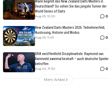
Wann beginnt das New Zealand Darts Masters in
Deutschland? So sehen Sie das jüngste Turnier der
World Series of Darts
0
Aug 05, 12:00
New Zealand Darts Masters 2026: Teilnehmerfeld,
Auslosung, Historie und Modus
0
Aug 05, 11:43
DRA veröffentlicht Disziplinarliste: Raymond van
Barneveld zweimal bestraft – auch deutsche Spieler
betroffen
0
Aug 04, 17:30
Mehr Artikel