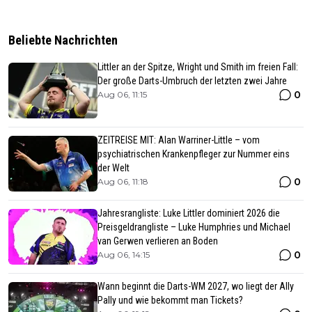
Beliebte Nachrichten
Littler an der Spitze, Wright und Smith im freien Fall:
Der große Darts-Umbruch der letzten zwei Jahre
0
Aug 06, 11:15
ZEITREISE MIT: Alan Warriner-Little – vom
psychiatrischen Krankenpfleger zur Nummer eins
der Welt
0
Aug 06, 11:18
Jahresrangliste: Luke Littler dominiert 2026 die
Preisgeldrangliste – Luke Humphries und Michael
van Gerwen verlieren an Boden
0
Aug 06, 14:15
Wann beginnt die Darts-WM 2027, wo liegt der Ally
Pally und wie bekommt man Tickets?