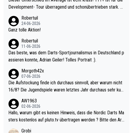
Development- Tour überragend und schonübertrieben stark. U
nter 60 im Ave dagegen eigentlich schon zu schwach - gerade
Robertuil
mal 40+ erst recht. Da gewinnst keinen Blumentopf - ist ja noc
24-06-2026
h krasser wie ein Pokalspiel eines Kreisligisten vs einem Bund
Ganz tolle Aktion!
esligisten.
Robertuil
11-06-2026
Das beste, was dem Darts-Sportjournalismus in Deutschland p
assieren konnte, Adrian Geiler! Tolles Portrait :).
Morgoth42x
07-06-2026
Die Aufstockung finde ich durchaus sinnvoll, aber warum nicht
16/8? Die Jugendspiele waren letztes Jahr durchaus sehr kurz
weilig und besser anzuschauen, als manch Erwachsenenspiel.
AW1963
Allerdings ist Mitchell Lawrie als Nummer 1 der Welt eh qualifi
02-06-2026
ziert. Somit ändert die automatische Qualifikation des Weltmei
Hallo, warum gibt es keinen Hinweis, dass die Nordic Darts Ma
sters erstmal nichts. Ich denke sie wollen damit für nächstes J
sters kostenlos auf pluto.tv übertragen werden ? Bitte den Arti
ahr vorsorgen, denn da ist er alt genug für die PDC und wird w
kel aktualisieren, danke!
Grobi
ohl wenig WDF Turniere spielen. Dies war bei Archie Self letzt