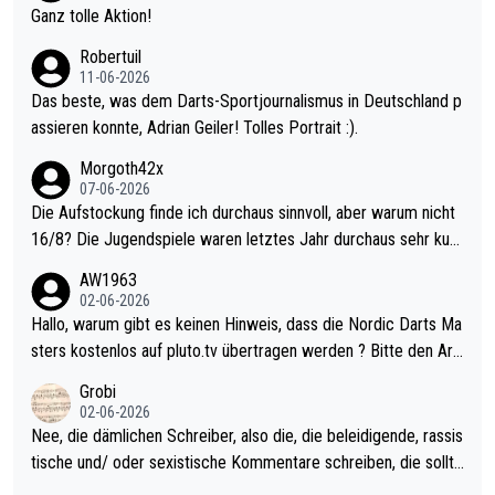
h krasser wie ein Pokalspiel eines Kreisligisten vs einem Bund
Ganz tolle Aktion!
esligisten.
Robertuil
11-06-2026
Das beste, was dem Darts-Sportjournalismus in Deutschland p
assieren konnte, Adrian Geiler! Tolles Portrait :).
Morgoth42x
07-06-2026
Die Aufstockung finde ich durchaus sinnvoll, aber warum nicht
16/8? Die Jugendspiele waren letztes Jahr durchaus sehr kurz
weilig und besser anzuschauen, als manch Erwachsenenspiel.
AW1963
Allerdings ist Mitchell Lawrie als Nummer 1 der Welt eh qualifi
02-06-2026
ziert. Somit ändert die automatische Qualifikation des Weltmei
Hallo, warum gibt es keinen Hinweis, dass die Nordic Darts Ma
sters erstmal nichts. Ich denke sie wollen damit für nächstes J
sters kostenlos auf pluto.tv übertragen werden ? Bitte den Arti
ahr vorsorgen, denn da ist er alt genug für die PDC und wird w
kel aktualisieren, danke!
Grobi
ohl wenig WDF Turniere spielen. Dies war bei Archie Self letzt
02-06-2026
es Jahr der Fall. Er musste als amtierender Weltmeister durch
Nee, die dämlichen Schreiber, also die, die beleidigende, rassis
den Qualifier und ich glaube kaum, dass Mitchel sich das (in Ve
tische und/ oder sexistische Kommentare schreiben, die sollte
gas) antun würde, wenn er doch eigentlich die PDC-WM als Zi
n das einfach mal bleiben lassen. Sollten besser mal ihr eigene