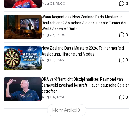
0
Aug 05, 15:00
Wann beginnt das New Zealand Darts Masters in
Deutschland? So sehen Sie das jüngste Turnier der
World Series of Darts
0
Aug 05, 12:00
New Zealand Darts Masters 2026: Teilnehmerfeld,
Auslosung, Historie und Modus
0
Aug 05, 11:43
DRA veröffentlicht Disziplinarliste: Raymond van
Barneveld zweimal bestraft – auch deutsche Spieler
betroffen
0
Aug 04, 17:30
Mehr Artikel