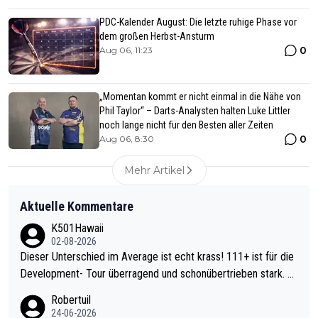
PDC-Kalender August: Die letzte ruhige Phase vor
dem großen Herbst-Ansturm
0
Aug 06, 11:23
„Momentan kommt er nicht einmal in die Nähe von
Phil Taylor“ – Darts-Analysten halten Luke Littler
noch lange nicht für den Besten aller Zeiten
0
Aug 06, 8:30
Mehr Artikel
Aktuelle Kommentare
K501Hawaii
02-08-2026
Dieser Unterschied im Average ist echt krass! 111+ ist für die
Development- Tour überragend und schonübertrieben stark. U
nter 60 im Ave dagegen eigentlich schon zu schwach - gerade
Robertuil
mal 40+ erst recht. Da gewinnst keinen Blumentopf - ist ja noc
24-06-2026