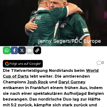
0
Folgt uns auf Google!
Die Titelverteidigung Nordirlands beim
World
Cup of Darts
lebt weiter. Die amtierenden
Champions
Josh Rock
und
Daryl Gurney
entkamen in Frankfurt einem frühen Aus, indem
sie nach einer spektakulären Aufholjagd Belgien
bezwangen. Das nordirische Duo lag zur Hälfte
mit 5:2 zurück, kämpfte sich stark zurück und