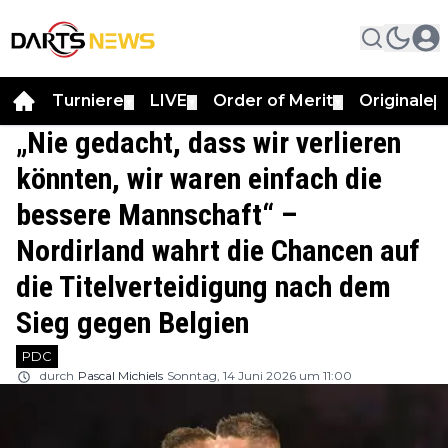
Turniere
LIVE
Order of Merit
Originale
▼
▼
▼
▼
„Nie gedacht, dass wir verlieren
könnten, wir waren einfach die
bessere Mannschaft“ –
Nordirland wahrt die Chancen auf
die Titelverteidigung nach dem
Sieg gegen Belgien
PDC
durch
Pascal Michiels
Sonntag, 14 Juni 2026 um 11:00