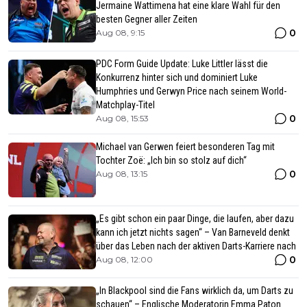
Jermaine Wattimena hat eine klare Wahl für den
besten Gegner aller Zeiten
0
Aug 08, 9:15
PDC Form Guide Update: Luke Littler lässt die
Konkurrenz hinter sich und dominiert Luke
Humphries und Gerwyn Price nach seinem World-
Matchplay-Titel
0
Aug 08, 15:53
Michael van Gerwen feiert besonderen Tag mit
Tochter Zoë: „Ich bin so stolz auf dich“
0
Aug 08, 13:15
„Es gibt schon ein paar Dinge, die laufen, aber dazu
kann ich jetzt nichts sagen“ – Van Barneveld denkt
über das Leben nach der aktiven Darts-Karriere nach
0
Aug 08, 12:00
„In Blackpool sind die Fans wirklich da, um Darts zu
schauen“ – Englische Moderatorin Emma Paton