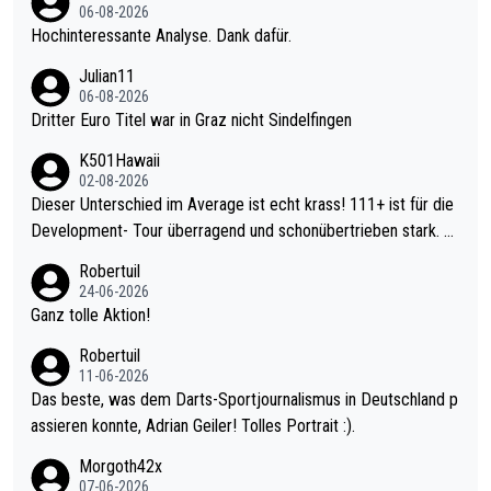
06-08-2026
Hochinteressante Analyse. Dank dafür.
Julian11
06-08-2026
Dritter Euro Titel war in Graz nicht Sindelfingen
K501Hawaii
02-08-2026
Dieser Unterschied im Average ist echt krass! 111+ ist für die
Development- Tour überragend und schonübertrieben stark. U
nter 60 im Ave dagegen eigentlich schon zu schwach - gerade
Robertuil
mal 40+ erst recht. Da gewinnst keinen Blumentopf - ist ja noc
24-06-2026
h krasser wie ein Pokalspiel eines Kreisligisten vs einem Bund
Ganz tolle Aktion!
esligisten.
Robertuil
11-06-2026
Das beste, was dem Darts-Sportjournalismus in Deutschland p
assieren konnte, Adrian Geiler! Tolles Portrait :).
Morgoth42x
07-06-2026