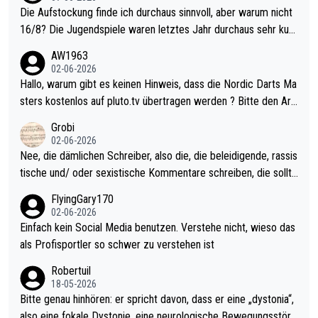
Die Aufstockung finde ich durchaus sinnvoll, aber warum nicht
16/8? Die Jugendspiele waren letztes Jahr durchaus sehr kurz
weilig und besser anzuschauen, als manch Erwachsenenspiel.
AW1963
Allerdings ist Mitchell Lawrie als Nummer 1 der Welt eh qualifi
02-06-2026
ziert. Somit ändert die automatische Qualifikation des Weltmei
Hallo, warum gibt es keinen Hinweis, dass die Nordic Darts Ma
sters erstmal nichts. Ich denke sie wollen damit für nächstes J
sters kostenlos auf pluto.tv übertragen werden ? Bitte den Arti
ahr vorsorgen, denn da ist er alt genug für die PDC und wird w
kel aktualisieren, danke!
Grobi
ohl wenig WDF Turniere spielen. Dies war bei Archie Self letzt
02-06-2026
es Jahr der Fall. Er musste als amtierender Weltmeister durch
Nee, die dämlichen Schreiber, also die, die beleidigende, rassis
den Qualifier und ich glaube kaum, dass Mitchel sich das (in Ve
tische und/ oder sexistische Kommentare schreiben, die sollte
gas) antun würde, wenn er doch eigentlich die PDC-WM als Zi
n das einfach mal bleiben lassen. Sollten besser mal ihr eigene
FlyingGary170
el hat.
s Leben in den Griff kriegen. Nur eins wundert mich: Luke Little
02-06-2026
r war doch neulich erst derjenige, der über Social Media GvV p
Einfach kein Social Media benutzen. Verstehe nicht, wieso das
rovoziert hat. Und Littlers Mutter schießt öfters mal gegen Ric
als Profisportler so schwer zu verstehen ist
ardo Pietreczko auf Social Media. Hmmmm. Finde den Fehler!
Robertuil
18-05-2026
Bitte genau hinhören: er spricht davon, dass er eine „dystonia“,
also eine fokale Dystonie, eine neurologische Bewegungsstöru