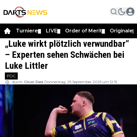
Turniere
LIVE
Order of Merit
Originale
▼
▼
▼
▼
„Luke wirkt plötzlich verwundbar“
– Experten sehen Schwächen bei
Luke Littler
PDC
durch
Oliver Ried
Donnerstag, 25 September 2025 um 12:15