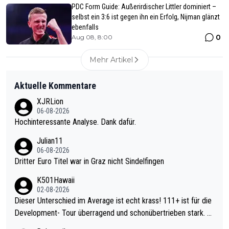
PDC Form Guide: Außerirdischer Littler dominiert –
selbst ein 3:6 ist gegen ihn ein Erfolg, Nijman glänzt
ebenfalls
0
Aug 08, 8:00
Mehr Artikel
Aktuelle Kommentare
XJRLion
06-08-2026
Hochinteressante Analyse. Dank dafür.
Julian11
06-08-2026
Dritter Euro Titel war in Graz nicht Sindelfingen
K501Hawaii
02-08-2026
Dieser Unterschied im Average ist echt krass! 111+ ist für die
Development- Tour überragend und schonübertrieben stark. U
nter 60 im Ave dagegen eigentlich schon zu schwach - gerade