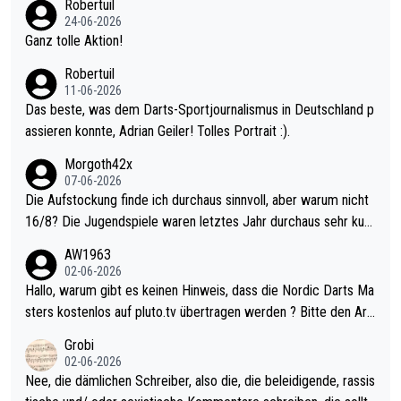
Robertuil
mal 40+ erst recht. Da gewinnst keinen Blumentopf - ist ja noc
24-06-2026
h krasser wie ein Pokalspiel eines Kreisligisten vs einem Bund
Ganz tolle Aktion!
esligisten.
Robertuil
11-06-2026
Das beste, was dem Darts-Sportjournalismus in Deutschland p
assieren konnte, Adrian Geiler! Tolles Portrait :).
Morgoth42x
07-06-2026
Die Aufstockung finde ich durchaus sinnvoll, aber warum nicht
16/8? Die Jugendspiele waren letztes Jahr durchaus sehr kurz
weilig und besser anzuschauen, als manch Erwachsenenspiel.
AW1963
Allerdings ist Mitchell Lawrie als Nummer 1 der Welt eh qualifi
02-06-2026
ziert. Somit ändert die automatische Qualifikation des Weltmei
Hallo, warum gibt es keinen Hinweis, dass die Nordic Darts Ma
sters erstmal nichts. Ich denke sie wollen damit für nächstes J
sters kostenlos auf pluto.tv übertragen werden ? Bitte den Arti
ahr vorsorgen, denn da ist er alt genug für die PDC und wird w
kel aktualisieren, danke!
Grobi
ohl wenig WDF Turniere spielen. Dies war bei Archie Self letzt
02-06-2026
es Jahr der Fall. Er musste als amtierender Weltmeister durch
Nee, die dämlichen Schreiber, also die, die beleidigende, rassis
den Qualifier und ich glaube kaum, dass Mitchel sich das (in Ve