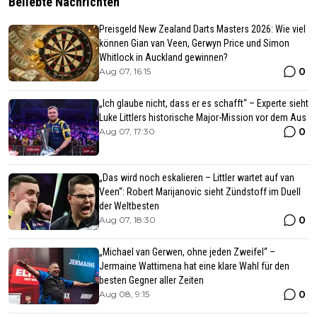
Beliebte Nachrichten
Preisgeld New Zealand Darts Masters 2026: Wie viel
können Gian van Veen, Gerwyn Price und Simon
Whitlock in Auckland gewinnen?
0
Aug 07, 16:15
„Ich glaube nicht, dass er es schafft“ – Experte sieht
Luke Littlers historische Major-Mission vor dem Aus
0
Aug 07, 17:30
„Das wird noch eskalieren – Littler wartet auf van
Veen“: Robert Marijanovic sieht Zündstoff im Duell
der Weltbesten
0
Aug 07, 18:30
„Michael van Gerwen, ohne jeden Zweifel“ –
Jermaine Wattimena hat eine klare Wahl für den
besten Gegner aller Zeiten
0
Aug 08, 9:15