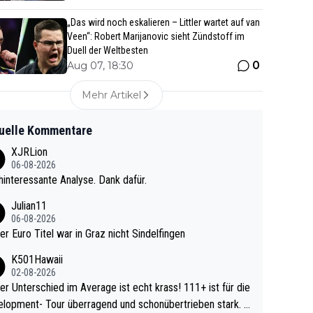
„Das wird noch eskalieren – Littler wartet auf van
Veen“: Robert Marijanovic sieht Zündstoff im
Duell der Weltbesten
0
Aug 07, 18:30
Mehr Artikel
uelle Kommentare
XJRLion
06-08-2026
interessante Analyse. Dank dafür.
Julian11
06-08-2026
ter Euro Titel war in Graz nicht Sindelfingen
K501Hawaii
02-08-2026
r Unterschied im Average ist echt krass! 111+ ist für die
lopment- Tour überragend und schonübertrieben stark. U