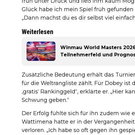
früh unter Druck und ließ ihm kaum Mögli
Glück habe ich mein Spiel früh gefunden 
„Dann machst du es dir selbst viel einfach
Weiterlesen
Winmau World Masters 2026:
Teilnehmerfeld und Progno
Zusätzliche Bedeutung erhält das Turnier
für die Weltrangliste zählt. Für Dobey ist d
‚gratis‘ Rankinggeld“, erklärte er. „Hier k
Schwung geben.“
Der Erfolg fühlte sich für ihn zudem wie 
Wattimena hatte er in der Vergangenheit 
verloren. „Ich habe so oft gegen ihn gesp