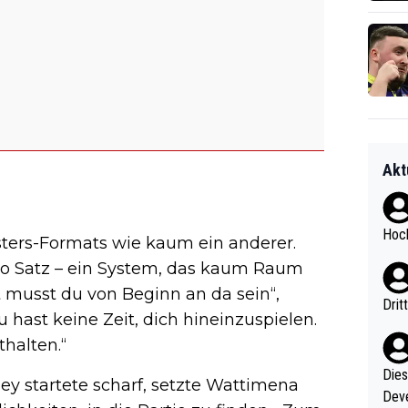
Akt
Hoch
ters-Formats wie kaum ein anderer.
ro Satz – ein System, das kaum Raum
t musst du von Beginn an da sein“,
Drit
Du hast keine Zeit, dich hineinzuspielen.
halten.“
Diese
y startete scharf, setzte Wattimena
Deve