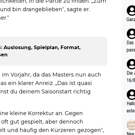
chkeiten, in die Partie zu finden. „Zum
nter 60 im
und bin drangeblieben“, sagte er.
e mal 40+ er
er.“
och krasser wie ein Po
Ganz
ndes
Das 
 Auslosung, Spielplan, Format,
pass
sen
Die 
 im Vorjahr, da das Masters nun auch
16/8? Die Jugendspiele waren letztes Jah
as ein klarer Anreiz. „Das ist quasi
zwei
annst du deinem Saisonstart richtig
l. Allerdings ist Mitchell Lawrie als Nummer 1 der Welt eh quali
fizi
Hallo, warum gibt es keinen Hinweis, dass di
eisters erst
aste
eine kleine Korrektur an. Gegen
s Ja
rtik
oft gut gespielt, aber dennoch
d wo
ielt und häufig den Kürzeren gezogen“,
etzt
Nee,