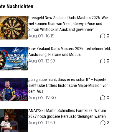
bte Nachrichten
Preisgeld New Zealand Darts Masters 2026: Wie
viel können Gian van Veen, Gerwyn Price und
Simon Whitlock in Auckland gewinnen?
0
Aug 07, 16:15
New Zealand Darts Masters 2026: Teilnehmerfeld,
Auslosung, Historie und Modus
0
Aug 07, 13:59
„Ich glaube nicht, dass er es schafft“ – Experte
sieht Luke Littlers historische Major-Mission vor
dem Aus
0
Aug 07, 17:30
ANALYSE | Martin Schindlers Formkrise: Warum
2027 noch größere Herausforderungen warten
2
Aug 07, 13:59