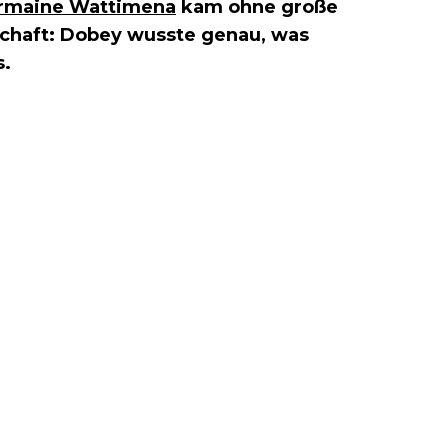
ermaine Wattimena
kam ohne große
tschaft: Dobey wusste genau, was
s.