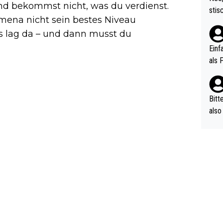
nd bekommst nicht, was du verdienst.
urch
stis
(in 
imena nicht sein bestes Niveau
ten 
als Z
Es lag da – und dann musst du
nes 
ttle
Einf
vV p
als 
n Ri
ehle
Bitt
also
ung,
werd
aube
sych
d di
e ma
n…