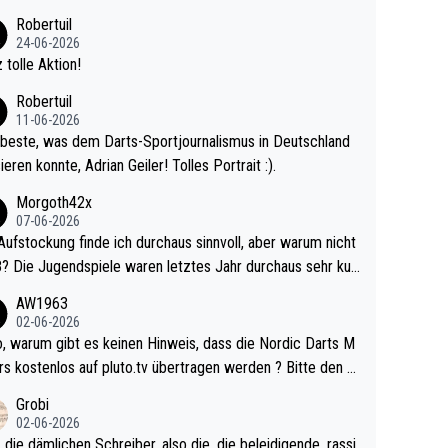
 Ave dagegen eigentlich schon zu schwach - gerad
Robertuil
st recht. Da gewinnst keinen Blumentopf - ist ja n
24-06-2026
kalspiel eines Kreisligisten vs einem Bu
 tolle Aktion!
ligisten.
Robertuil
11-06-2026
beste, was dem Darts-Sportjournalismus in Deutschland
ieren konnte, Adrian Geiler! Tolles Portrait :).
Morgoth42x
07-06-2026
Aufstockung finde ich durchaus sinnvoll, aber warum nicht
r durchaus sehr kur
lig und besser anzuschauen, als manch Erwachsenenspie
AW1963
02-06-2026
ert. Somit ändert die automatische Qualifikation des Weltm
e Nordic Darts M
mal nichts. Ich denke sie wollen damit für nächste
rs kostenlos auf pluto.tv übertragen werden ? Bitte den A
hr vorsorgen, denn da ist er alt genug für die PDC und wir
el aktualisieren, danke!
Grobi
hl wenig WDF Turniere spielen. Dies war bei Archie Self l
02-06-2026
es Jahr der Fall. Er musste als amtierender Weltmeister d
 die dämlichen Schreiber, also die, die beleidigende, rassi