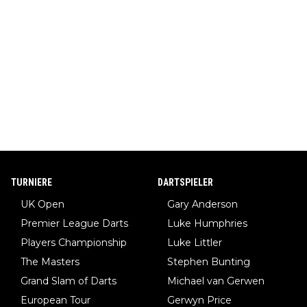
TURNIERE
DARTSPIELER
UK Open
Gary Anderson
Premier League Darts
Luke Humphries
Players Championship
Luke Littler
The Masters
Stephen Bunting
Grand Slam of Darts
Michael van Gerwen
European Tour
Gerwyn Price