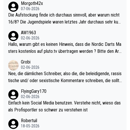
Morgoth42x
07-06-2026
Die Aufstockung finde ich durchaus sinnvoll, aber warum nicht
16/8? Die Jugendspiele waren letztes Jahr durchaus sehr kurz
weilig und besser anzuschauen, als manch Erwachsenenspiel.
AW1963
Allerdings ist Mitchell Lawrie als Nummer 1 der Welt eh qualifi
02-06-2026
ziert. Somit ändert die automatische Qualifikation des Weltmei
Hallo, warum gibt es keinen Hinweis, dass die Nordic Darts Ma
sters erstmal nichts. Ich denke sie wollen damit für nächstes J
sters kostenlos auf pluto.tv übertragen werden ? Bitte den Arti
ahr vorsorgen, denn da ist er alt genug für die PDC und wird w
kel aktualisieren, danke!
Grobi
ohl wenig WDF Turniere spielen. Dies war bei Archie Self letzt
02-06-2026
es Jahr der Fall. Er musste als amtierender Weltmeister durch
Nee, die dämlichen Schreiber, also die, die beleidigende, rassis
den Qualifier und ich glaube kaum, dass Mitchel sich das (in Ve
tische und/ oder sexistische Kommentare schreiben, die sollte
gas) antun würde, wenn er doch eigentlich die PDC-WM als Zi
n das einfach mal bleiben lassen. Sollten besser mal ihr eigene
FlyingGary170
el hat.
s Leben in den Griff kriegen. Nur eins wundert mich: Luke Little
02-06-2026
r war doch neulich erst derjenige, der über Social Media GvV p
Einfach kein Social Media benutzen. Verstehe nicht, wieso das
rovoziert hat. Und Littlers Mutter schießt öfters mal gegen Ric
als Profisportler so schwer zu verstehen ist
ardo Pietreczko auf Social Media. Hmmmm. Finde den Fehler!
Robertuil
18-05-2026