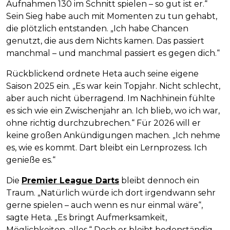
Aufnahmen 130 im Schnitt spielen – so gut ist er.“
Sein Sieg habe auch mit Momenten zu tun gehabt,
die plötzlich entstanden. „Ich habe Chancen
genutzt, die aus dem Nichts kamen. Das passiert
manchmal – und manchmal passiert es gegen dich.“
Rückblickend ordnete Heta auch seine eigene
Saison 2025 ein. „Es war kein Topjahr. Nicht schlecht,
aber auch nicht überragend. Im Nachhinein fühlte
es sich wie ein Zwischenjahr an. Ich blieb, wo ich war,
ohne richtig durchzubrechen.“ Für 2026 will er
keine großen Ankündigungen machen. „Ich nehme
es, wie es kommt. Dart bleibt ein Lernprozess. Ich
genieße es.“
Die
Premier League Darts
bleibt dennoch ein
Traum. „Natürlich würde ich dort irgendwann sehr
gerne spielen – auch wenn es nur einmal wäre“,
sagte Heta. „Es bringt Aufmerksamkeit,
Möglichkeiten, alles.“ Doch er bleibt bodenständig.