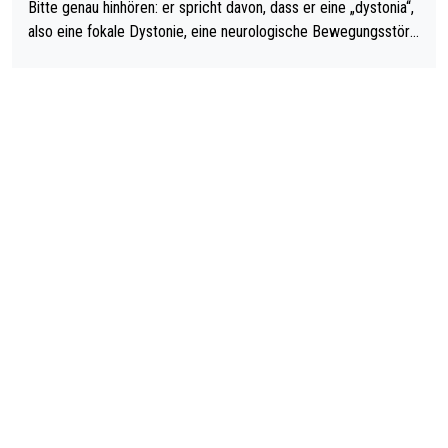
Bitte genau hinhören: er spricht davon, dass er eine „dystonia“,
also eine fokale Dystonie, eine neurologische Bewegungsstöru
ng, bei der unkontrolliert Bewegungen und Krämpfe erzeugt w
erden, im Arm hat. Und, dass Medikamente ihm helfen! Ich glau
be immer noch, dass sehr viele der Dartits-Fälle fälschlich psy
chologisiert werden und eigentlich fokale Dystonien sind. Und
diese könnten teils wirksam behandelt werden! Dafür müsste
man nur zum Neurologen und nicht zum Mentaltrainer gehen…