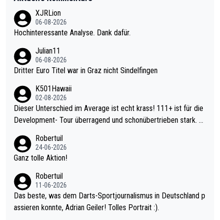
XJRLion
06-08-2026
Hochinteressante Analyse. Dank dafür.
Julian11
06-08-2026
Dritter Euro Titel war in Graz nicht Sindelfingen
K501Hawaii
02-08-2026
Dieser Unterschied im Average ist echt krass! 111+ ist für die
Development- Tour überragend und schonübertrieben stark. U
nter 60 im Ave dagegen eigentlich schon zu schwach - gerade
Robertuil
mal 40+ erst recht. Da gewinnst keinen Blumentopf - ist ja noc
24-06-2026
h krasser wie ein Pokalspiel eines Kreisligisten vs einem Bund
Ganz tolle Aktion!
esligisten.
Robertuil
11-06-2026
Das beste, was dem Darts-Sportjournalismus in Deutschland p
assieren konnte, Adrian Geiler! Tolles Portrait :).