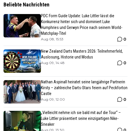
Beliebte Nachrichten
PDC Form Guide Update: Luke Littler lässt die
Konkurrenz hinter sich und dominiert Luke
Humphries und Gerwyn Price nach seinem World-
Matchplay-Titel
0
Aug 08, 15:53
New Zealand Darts Masters 2026: Teilnehmerfeld,
Auslosung, Historie und Modus
0
Aug 09, 14:48
Nathan Aspinall heiratet seine langjährige Partnerin
Kirsty – zahlreiche Darts-Stars feiern auf Peckforton
Castle
0
Aug 09, 12:00
„Vielleicht nehme ich sie bald mit auf die Tour“ –
Luke Littler präsentiert seine einzigartigen Nike-
Sneaker
0
Aug 09, 13:30