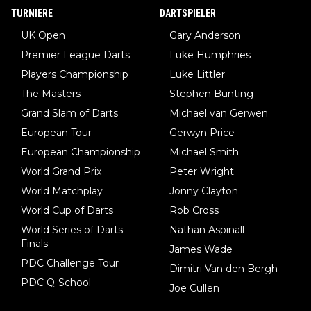
TURNIERE
DARTSPIELER
UK Open
Gary Anderson
Premier League Darts
Luke Humphries
Players Championship
Luke Littler
The Masters
Stephen Bunting
Grand Slam of Darts
Michael van Gerwen
European Tour
Gerwyn Price
European Championship
Michael Smith
World Grand Prix
Peter Wright
World Matchplay
Jonny Clayton
World Cup of Darts
Rob Cross
World Series of Darts
Nathan Aspinall
Finals
James Wade
PDC Challenge Tour
Dimitri Van den Bergh
PDC Q-School
Joe Cullen