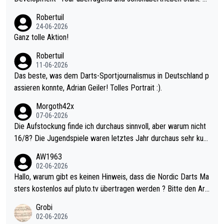
nter 60 im Ave dagegen eigentlich schon zu schwach - gerade
Robertuil
mal 40+ erst recht. Da gewinnst keinen Blumentopf - ist ja noc
24-06-2026
h krasser wie ein Pokalspiel eines Kreisligisten vs einem Bund
Ganz tolle Aktion!
esligisten.
Robertuil
11-06-2026
Das beste, was dem Darts-Sportjournalismus in Deutschland p
assieren konnte, Adrian Geiler! Tolles Portrait :).
Morgoth42x
07-06-2026
Die Aufstockung finde ich durchaus sinnvoll, aber warum nicht
16/8? Die Jugendspiele waren letztes Jahr durchaus sehr kurz
weilig und besser anzuschauen, als manch Erwachsenenspiel.
AW1963
Allerdings ist Mitchell Lawrie als Nummer 1 der Welt eh qualifi
02-06-2026
ziert. Somit ändert die automatische Qualifikation des Weltmei
Hallo, warum gibt es keinen Hinweis, dass die Nordic Darts Ma
sters erstmal nichts. Ich denke sie wollen damit für nächstes J
sters kostenlos auf pluto.tv übertragen werden ? Bitte den Arti
ahr vorsorgen, denn da ist er alt genug für die PDC und wird w
kel aktualisieren, danke!
Grobi
ohl wenig WDF Turniere spielen. Dies war bei Archie Self letzt
02-06-2026
es Jahr der Fall. Er musste als amtierender Weltmeister durch