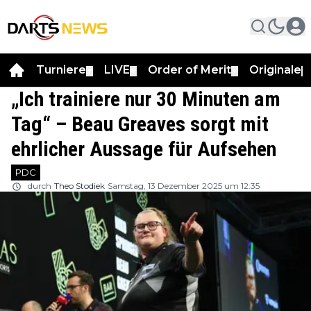
Turniere
LIVE
Order of Merit
Originale
▼
▼
▼
▼
„Ich trainiere nur 30 Minuten am
Tag“ – Beau Greaves sorgt mit
ehrlicher Aussage für Aufsehen
PDC
durch
Theo Stodiek
Samstag, 13 Dezember 2025 um 12:35