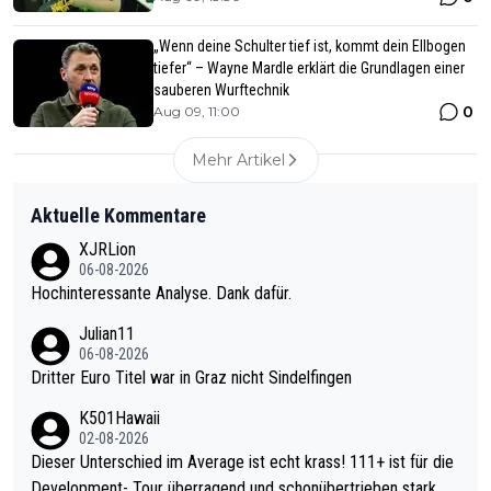
„Wenn deine Schulter tief ist, kommt dein Ellbogen
tiefer“ – Wayne Mardle erklärt die Grundlagen einer
sauberen Wurftechnik
0
Aug 09, 11:00
Mehr Artikel
Aktuelle Kommentare
XJRLion
06-08-2026
Hochinteressante Analyse. Dank dafür.
Julian11
06-08-2026
Dritter Euro Titel war in Graz nicht Sindelfingen
K501Hawaii
02-08-2026
Dieser Unterschied im Average ist echt krass! 111+ ist für die
Development- Tour überragend und schonübertrieben stark. U