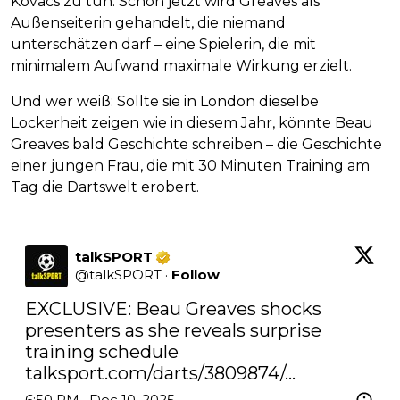
Kovacs zu tun. Schon jetzt wird Greaves als
Außenseiterin gehandelt, die niemand
unterschätzen darf – eine Spielerin, die mit
minimalem Aufwand maximale Wirkung erzielt.
Und wer weiß: Sollte sie in London dieselbe
Lockerheit zeigen wie in diesem Jahr, könnte Beau
Greaves bald Geschichte schreiben – die Geschichte
einer jungen Frau, die mit 30 Minuten Training am
Tag die Dartswelt erobert.
talkSPORT
@
talkSPORT
·
Follow
EXCLUSIVE: Beau Greaves shocks 
presenters as she reveals surprise 
talksport.com/darts/3809874/…
6:50 PM · Dec 10, 2025