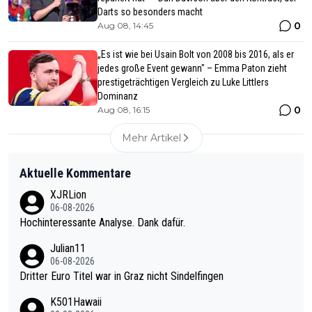
Darts so besonders macht
0
Aug 08, 14:45
„Es ist wie bei Usain Bolt von 2008 bis 2016, als er
jedes große Event gewann" – Emma Paton zieht
prestigeträchtigen Vergleich zu Luke Littlers
Dominanz
0
Aug 08, 16:15
Mehr Artikel
Aktuelle Kommentare
XJRLion
06-08-2026
Hochinteressante Analyse. Dank dafür.
Julian11
06-08-2026
Dritter Euro Titel war in Graz nicht Sindelfingen
K501Hawaii