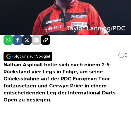
0
Folgt uns auf Google!
Nathan Aspinall
holte sich nach einem 2-5-
Rückstand vier Legs in Folge, um seine
Glückssträhne auf der PDC
European Tour
fortzusetzen und
Gerwyn Price
in einem
entscheidenden Leg der
International Darts
Open
zu besiegen.