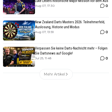
Luke Littlers historische Major-Mission vor dem Aus
0
Aug 07, 17:30
New Zealand Darts Masters 2026: Teilnehmerfeld,
Auslosung, Historie und Modus
0
Aug 07, 13:59
Verpassen Sie keine Darts-Nachricht mehr – Folgen
Sie Dartsnews auf Google!
0
Jul 25, 11:48
Mehr Artikel