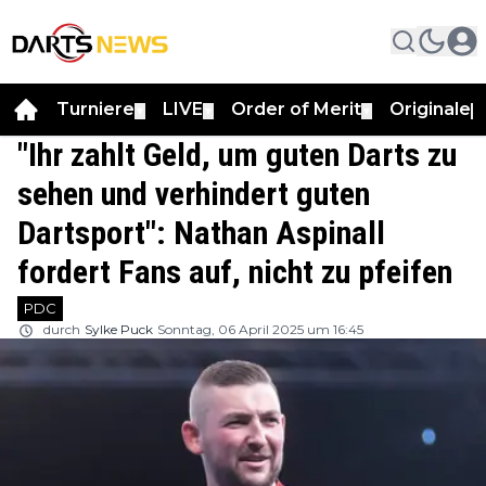
Turniere
LIVE
Order of Merit
Originale
▼
▼
▼
▼
"Ihr zahlt Geld, um guten Darts zu
sehen und verhindert guten
Dartsport": Nathan Aspinall
fordert Fans auf, nicht zu pfeifen
PDC
durch
Sylke Puck
Sonntag, 06 April 2025 um 16:45