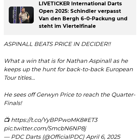
LIVETICKER International Darts
Open 2025: Schindler verpasst
Van den Bergh 6-0-Packung und
steht im Viertelfinale
ASPINALL BEATS PRICE IN DECIDER!!
What a win that is for Nathan Aspinall as he
keeps up the hunt for back-to-back European
Tour titles...
He sees off Gerwyn Price to reach the Quarter-
Finals!
📺
https://t.co/YyBPPwoMK8
#ET3
pic.twitter.com/SmcbN6NP8j
— PDC Darts (@OfficialPDC)
April 6, 2025