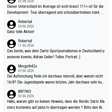
02-08-2026
Dieser Unterschied im Average ist echt krass! 111+ ist für die
Development- Tour überragend und schonübertrieben stark. U
nter 60 im Ave dagegen eigentlich schon zu schwach - gerade
Robertuil
mal 40+ erst recht. Da gewinnst keinen Blumentopf - ist ja noc
24-06-2026
h krasser wie ein Pokalspiel eines Kreisligisten vs einem Bund
Ganz tolle Aktion!
esligisten.
Robertuil
11-06-2026
Das beste, was dem Darts-Sportjournalismus in Deutschland p
assieren konnte, Adrian Geiler! Tolles Portrait :).
Morgoth42x
07-06-2026
Die Aufstockung finde ich durchaus sinnvoll, aber warum nicht
16/8? Die Jugendspiele waren letztes Jahr durchaus sehr kurz
weilig und besser anzuschauen, als manch Erwachsenenspiel.
AW1963
Allerdings ist Mitchell Lawrie als Nummer 1 der Welt eh qualifi
02-06-2026
ziert. Somit ändert die automatische Qualifikation des Weltmei
Hallo, warum gibt es keinen Hinweis, dass die Nordic Darts Ma
sters erstmal nichts. Ich denke sie wollen damit für nächstes J
sters kostenlos auf pluto.tv übertragen werden ? Bitte den Arti