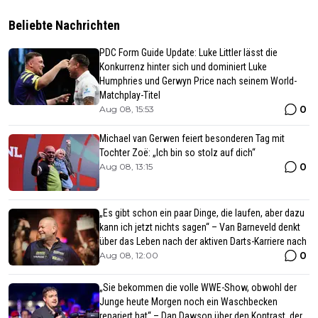
Beliebte Nachrichten
PDC Form Guide Update: Luke Littler lässt die
Konkurrenz hinter sich und dominiert Luke
Humphries und Gerwyn Price nach seinem World-
Matchplay-Titel
0
Aug 08, 15:53
Michael van Gerwen feiert besonderen Tag mit
Tochter Zoë: „Ich bin so stolz auf dich“
0
Aug 08, 13:15
„Es gibt schon ein paar Dinge, die laufen, aber dazu
kann ich jetzt nichts sagen“ – Van Barneveld denkt
über das Leben nach der aktiven Darts-Karriere nach
0
Aug 08, 12:00
„Sie bekommen die volle WWE-Show, obwohl der
Junge heute Morgen noch ein Waschbecken
repariert hat“ – Dan Dawson über den Kontrast, der