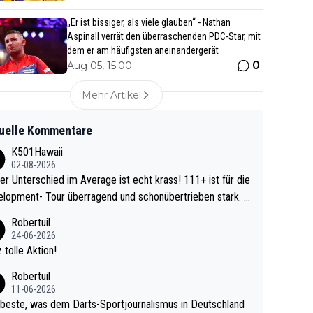
„Er ist bissiger, als viele glauben“ - Nathan
Aspinall verrät den überraschenden PDC-Star, mit
dem er am häufigsten aneinandergerät
0
Aug 05, 15:00
Mehr Artikel
uelle Kommentare
K501Hawaii
02-08-2026
r Unterschied im Average ist echt krass! 111+ ist für die
lopment- Tour überragend und schonübertrieben stark. U
 Ave dagegen eigentlich schon zu schwach - gerad
Robertuil
st recht. Da gewinnst keinen Blumentopf - ist ja n
24-06-2026
kalspiel eines Kreisligisten vs einem Bu
 tolle Aktion!
ligisten.
Robertuil
11-06-2026
beste, was dem Darts-Sportjournalismus in Deutschland