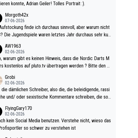
ieren konnte, Adrian Geiler! Tolles Portrait :).
Morgoth42x
07-06-2026
Aufstockung finde ich durchaus sinnvoll, aber warum nicht
r durchaus sehr kur
lig und besser anzuschauen, als manch Erwachsenenspie
AW1963
02-06-2026
ert. Somit ändert die automatische Qualifikation des Weltm
e Nordic Darts M
mal nichts. Ich denke sie wollen damit für nächste
rs kostenlos auf pluto.tv übertragen werden ? Bitte den A
hr vorsorgen, denn da ist er alt genug für die PDC und wir
el aktualisieren, danke!
Grobi
hl wenig WDF Turniere spielen. Dies war bei Archie Self l
02-06-2026
es Jahr der Fall. Er musste als amtierender Weltmeister d
 die dämlichen Schreiber, also die, die beleidigende, rassi
 den Qualifier und ich glaube kaum, dass Mitchel sich das
che und/ oder sexistische Kommentare schreiben, die soll
Vegas) antun würde, wenn er doch eigentlich die PDC-WM
das einfach mal bleiben lassen. Sollten besser mal ihr eige
FlyingGary170
iel hat.
Leben in den Griff kriegen. Nur eins wundert mich: Luke Li
02-06-2026
r war doch neulich erst derjenige, der über Social Media G
ach kein Social Media benutzen. Verstehe nicht, wieso das
rovoziert hat. Und Littlers Mutter schießt öfters mal gege
Profisportler so schwer zu verstehen ist
cardo Pietreczko auf Social Media. Hmmmm. Finde den F