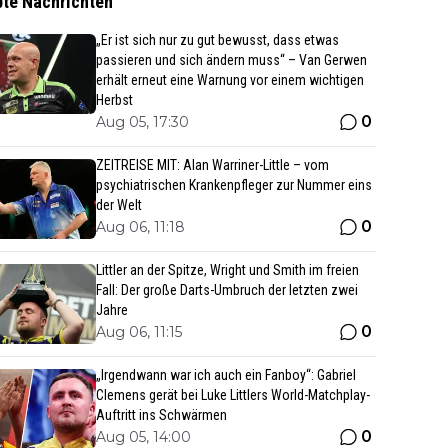
bte Nachrichten
„Er ist sich nur zu gut bewusst, dass etwas
passieren und sich ändern muss“ – Van Gerwen
erhält erneut eine Warnung vor einem wichtigen
Herbst
0
Aug 05, 17:30
ZEITREISE MIT: Alan Warriner-Little – vom
psychiatrischen Krankenpfleger zur Nummer eins
der Welt
0
Aug 06, 11:18
Littler an der Spitze, Wright und Smith im freien
Fall: Der große Darts-Umbruch der letzten zwei
Jahre
0
Aug 06, 11:15
„Irgendwann war ich auch ein Fanboy“: Gabriel
Clemens gerät bei Luke Littlers World-Matchplay-
Auftritt ins Schwärmen
0
Aug 05, 14:00