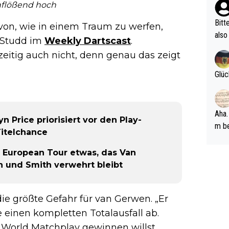
nflößend hoch
ehle
Bitt
von, wie in einem Traum zu werfen,
also
e Studd im
Weekly Dartscast
.
ung,
chzeitig auch nicht, denn genau das zeigt
werd
aube
Glüc
sych
d di
e ma
Aha.
n Price priorisiert vor den Play-
n…
m be
Titelchance
ft s
Männ
 European Tour etwas, das Van
rper
en und Smith verwehrt bleibt
Spiele
esch
e größte Gefahr für van Gerwen. „Er
ar m
le einen kompletten Totalausfall ab.
 World Matchplay gewinnen willst,