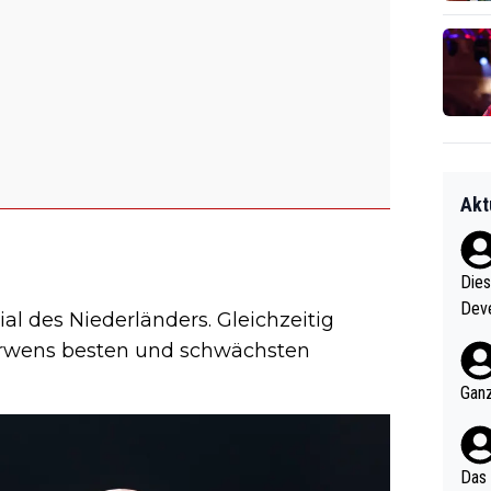
Akt
Diese
Deve
al des Niederländers. Gleichzeitig
nter 60 im
Gerwens besten und schwächsten
e mal 40+ er
och krasser wie ein Po
Ganz
ndes
Das 