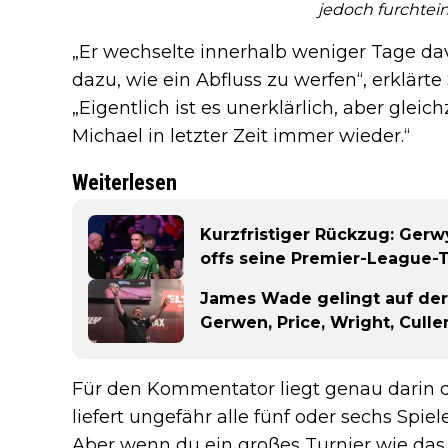
jedoch furchtei
„Er wechselte innerhalb weniger Tage da
dazu, wie ein Abfluss zu werfen“, erklärt
„Eigentlich ist es unerklärlich, aber glei
Michael in letzter Zeit immer wieder.“
Weiterlesen
Kurzfristiger Rückzug: Gerwy
offs seine Premier-League-
James Wade gelingt auf der
Gerwen, Price, Wright, Cull
Für den Kommentator liegt genau darin di
liefert ungefähr alle fünf oder sechs Spie
Aber wenn du ein großes Turnier wie das