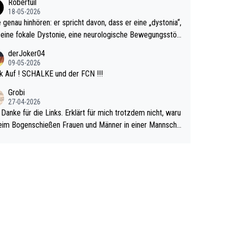
Robertuil
r!
18-05-2026
e genau hinhören: er spricht davon, dass er eine „dystonia“,
 eine fokale Dystonie, eine neurologische Bewegungsstör
 bei der unkontrolliert Bewegungen und Krämpfe erzeugt
derJoker04
en, im Arm hat. Und, dass Medikamente ihm helfen! Ich gl
09-05-2026
 immer noch, dass sehr viele der Dartits-Fälle fälschlich p
k Auf ! SCHALKE und der FCN !!!
ologisiert werden und eigentlich fokale Dystonien sind. Un
Grobi
ese könnten teils wirksam behandelt werden! Dafür müsst
27-04-2026
n nur zum Neurologen und nicht zum Mentaltrainer gehe
 Danke für die Links. Erklärt für mich trotzdem nicht, waru
im Bogenschießen Frauen und Männer in einer Mannscha
pielen. Und beim Dressurreiten sind ebenfalls Frauen und
er in einer Mannschaft und das, obwohl hier auch eine Kö
lichkeit vorausgesetzt ist. Gilt sogar bei den olympischen
n! Der Podcast "Tops Tops Tops" (Folgen 70 und 72) b
äftigt sich ausführlich, sachlich und absolut nachvollziehb
it dem Thema.