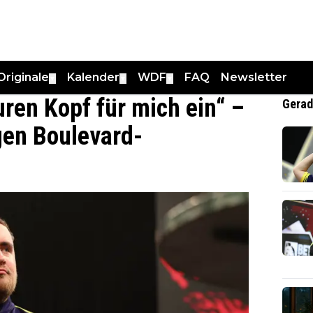
Originale
Kalender
WDF
FAQ
Newsletter
▼
▼
▼
ren Kopf für mich ein“ –
Gerad
egen Boulevard-