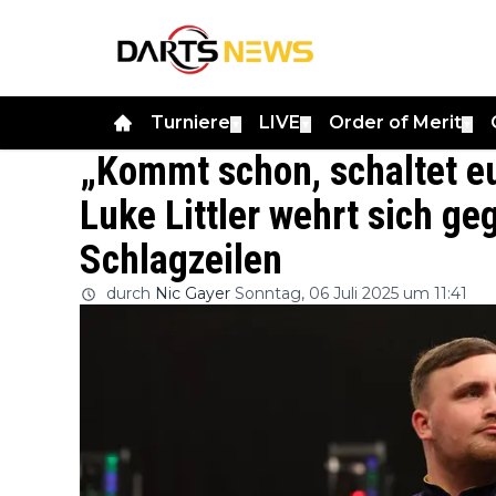
Turniere
LIVE
Order of Merit
▼
▼
▼
„Kommt schon, schaltet eu
Luke Littler wehrt sich g
Schlagzeilen
durch
Nic Gayer
Sonntag, 06 Juli 2025 um 11:41