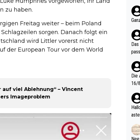
 und Luke Humphries vorgeworfen, ihr Land
nter 60 im
en zu haben.
e mal 40+ er
och krasser wie ein Po
Ganz
morgigen Freitag weiter – beim Poland
ndes
 Schlagzeilen sorgen. Danach folgt ein
schland wird Littler vorerst nicht
Das 
 auf der European Tour vor dem World
pass
Die 
16/8? Die Jugendspiele waren letztes Jah
r auf viel Ablehnung“ – Vincent
zwei
tlers Imageproblem
l. Allerdings ist Mitchell Lawrie als Nummer 1 der Welt eh quali
fizi
Hallo, warum gibt es keinen Hinweis, dass di
eisters erst
aste
s Ja
rtik
d wo
etzt
Nee,