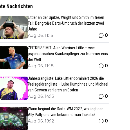
bte Nachrichten
Littler an der Spitze, Wright und Smith im freien
Fall: Der große Darts-Umbruch der letzten zwei
Jahre
0
Aug 06, 11:15
ZEITREISE MIT: Alan Warriner-Little – vom
psychiatrischen Krankenpfleger zur Nummer eins
der Welt
0
Aug 06, 11:18
Jahresrangliste: Luke Littler dominiert 2026 die
Preisgeldrangliste – Luke Humphries und Michael
van Gerwen verlieren an Boden
0
Aug 06, 14:15
Wann beginnt die Darts-WM 2027, wo liegt der
Ally Pally und wie bekommt man Tickets?
0
Aug 06, 19:12