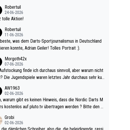
 Ave dagegen eigentlich schon zu schwach - gerad
Robertuil
st recht. Da gewinnst keinen Blumentopf - ist ja n
24-06-2026
kalspiel eines Kreisligisten vs einem Bu
 tolle Aktion!
ligisten.
Robertuil
11-06-2026
beste, was dem Darts-Sportjournalismus in Deutschland
ieren konnte, Adrian Geiler! Tolles Portrait :).
Morgoth42x
07-06-2026
Aufstockung finde ich durchaus sinnvoll, aber warum nicht
r durchaus sehr kur
lig und besser anzuschauen, als manch Erwachsenenspie
AW1963
02-06-2026
ert. Somit ändert die automatische Qualifikation des Weltm
e Nordic Darts M
mal nichts. Ich denke sie wollen damit für nächste
rs kostenlos auf pluto.tv übertragen werden ? Bitte den A
hr vorsorgen, denn da ist er alt genug für die PDC und wir
el aktualisieren, danke!
Grobi
hl wenig WDF Turniere spielen. Dies war bei Archie Self l
02-06-2026
es Jahr der Fall. Er musste als amtierender Weltmeister d
 die dämlichen Schreiber, also die, die beleidigende, rassi