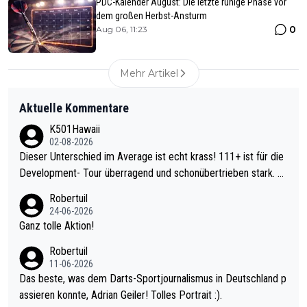
PDC-Kalender August: Die letzte ruhige Phase vor
dem großen Herbst-Ansturm
0
Aug 06, 11:23
Mehr Artikel
Aktuelle Kommentare
K501Hawaii
02-08-2026
Dieser Unterschied im Average ist echt krass! 111+ ist für die
Development- Tour überragend und schonübertrieben stark. U
nter 60 im Ave dagegen eigentlich schon zu schwach - gerade
Robertuil
mal 40+ erst recht. Da gewinnst keinen Blumentopf - ist ja noc
24-06-2026
h krasser wie ein Pokalspiel eines Kreisligisten vs einem Bund
Ganz tolle Aktion!
esligisten.
Robertuil
11-06-2026
Das beste, was dem Darts-Sportjournalismus in Deutschland p
assieren konnte, Adrian Geiler! Tolles Portrait :).