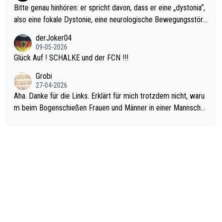
Bitte genau hinhören: er spricht davon, dass er eine „dystonia“,
also eine fokale Dystonie, eine neurologische Bewegungsstöru
ng, bei der unkontrolliert Bewegungen und Krämpfe erzeugt w
derJoker04
erden, im Arm hat. Und, dass Medikamente ihm helfen! Ich glau
09-05-2026
be immer noch, dass sehr viele der Dartits-Fälle fälschlich psy
Glück Auf ! SCHALKE und der FCN !!!
chologisiert werden und eigentlich fokale Dystonien sind. Und
Grobi
diese könnten teils wirksam behandelt werden! Dafür müsste
27-04-2026
man nur zum Neurologen und nicht zum Mentaltrainer gehen…
Aha. Danke für die Links. Erklärt für mich trotzdem nicht, waru
m beim Bogenschießen Frauen und Männer in einer Mannschaf
t spielen. Und beim Dressurreiten sind ebenfalls Frauen und Mä
nner in einer Mannschaft und das, obwohl hier auch eine Körpe
rlichkeit vorausgesetzt ist. Gilt sogar bei den olympischen Spie
len! Der Podcast "Tops Tops Tops" (Folgen 70 und 72) beschä
ftigt sich ausführlich, sachlich und absolut nachvollziehbar mit
dem Thema.