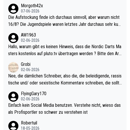
Morgoth42x
07-06-2026
Die Aufstockung finde ich durchaus sinnvoll, aber warum nicht
16/8? Die Jugendspiele waren letztes Jahr durchaus sehr kurz
weilig und besser anzuschauen, als manch Erwachsenenspiel.
AW1963
Allerdings ist Mitchell Lawrie als Nummer 1 der Welt eh qualifi
02-06-2026
ziert. Somit ändert die automatische Qualifikation des Weltmei
Hallo, warum gibt es keinen Hinweis, dass die Nordic Darts Ma
sters erstmal nichts. Ich denke sie wollen damit für nächstes J
sters kostenlos auf pluto.tv übertragen werden ? Bitte den Arti
ahr vorsorgen, denn da ist er alt genug für die PDC und wird w
kel aktualisieren, danke!
Grobi
ohl wenig WDF Turniere spielen. Dies war bei Archie Self letzt
02-06-2026
es Jahr der Fall. Er musste als amtierender Weltmeister durch
Nee, die dämlichen Schreiber, also die, die beleidigende, rassis
den Qualifier und ich glaube kaum, dass Mitchel sich das (in Ve
tische und/ oder sexistische Kommentare schreiben, die sollte
gas) antun würde, wenn er doch eigentlich die PDC-WM als Zi
n das einfach mal bleiben lassen. Sollten besser mal ihr eigene
FlyingGary170
el hat.
s Leben in den Griff kriegen. Nur eins wundert mich: Luke Little
02-06-2026
r war doch neulich erst derjenige, der über Social Media GvV p
Einfach kein Social Media benutzen. Verstehe nicht, wieso das
rovoziert hat. Und Littlers Mutter schießt öfters mal gegen Ric
als Profisportler so schwer zu verstehen ist
ardo Pietreczko auf Social Media. Hmmmm. Finde den Fehler!
Robertuil
18-05-2026