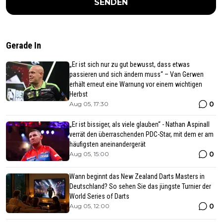
SENDEN
Gerade In
„Er ist sich nur zu gut bewusst, dass etwas
passieren und sich ändern muss“ – Van Gerwen
erhält erneut eine Warnung vor einem wichtigen
Herbst
0
Aug 05, 17:30
„Er ist bissiger, als viele glauben“ - Nathan Aspinall
verrät den überraschenden PDC-Star, mit dem er am
häufigsten aneinandergerät
0
Aug 05, 15:00
Wann beginnt das New Zealand Darts Masters in
Deutschland? So sehen Sie das jüngste Turnier der
World Series of Darts
0
Aug 05, 12:00