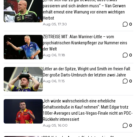
passieren und sich ändern muss“ – Van Gerwen
erhält erneut eine Warnung vor einem wichtigen
Herbst
0
Aug 05, 17:30
ZEITREISE MIT: Alan Warriner-Little – vom
psychiatrischen Krankenpfleger zur Nummer eins
der Welt
0
Aug 06, 11:18
Littler an der Spitze, Wright und Smith im freien Fall:
Der große Darts-Umbruch der letzten zwei Jahre
0
Aug 06, 11:15
„Ich würde wahrscheinlich eine erhebliche
Gehaltseinbuße in Kauf nehmen“: Matt Edgar trotz
100er-Averages und Las-Vegas-Finale nicht an PDC-
Rückkehr interessiert
0
Aug 05, 16:00