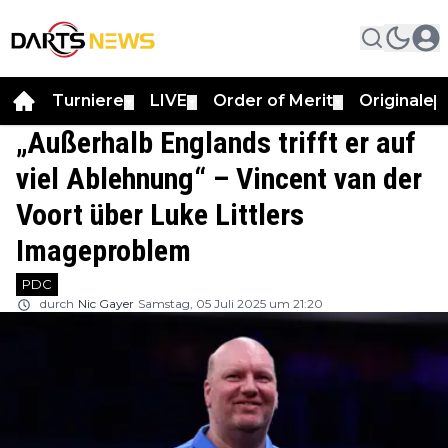
Turniere
LIVE
Order of Merit
Originale
▼
▼
▼
▼
„Außerhalb Englands trifft er auf
viel Ablehnung“ – Vincent van der
Voort über Luke Littlers
Imageproblem
PDC
durch
Nic Gayer
Samstag, 05 Juli 2025 um 21:20