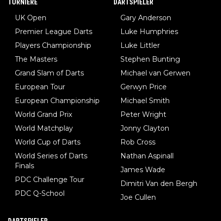
TURNIERE
DARTSPIELER
UK Open
Gary Anderson
Premier League Darts
Luke Humphries
Players Championship
Luke Littler
The Masters
Stephen Bunting
Grand Slam of Darts
Michael van Gerwen
European Tour
Gerwyn Price
European Championship
Michael Smith
World Grand Prix
Peter Wright
World Matchplay
Jonny Clayton
World Cup of Darts
Rob Cross
World Series of Darts
Nathan Aspinall
Finals
James Wade
PDC Challenge Tour
Dimitri Van den Bergh
PDC Q-School
Joe Cullen
DARTSPIELER