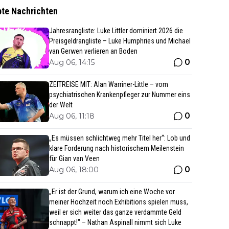
bte Nachrichten
Jahresrangliste: Luke Littler dominiert 2026 die
Preisgeldrangliste – Luke Humphries und Michael
van Gerwen verlieren an Boden
0
Aug 06, 14:15
ZEITREISE MIT: Alan Warriner-Little – vom
psychiatrischen Krankenpfleger zur Nummer eins
der Welt
0
Aug 06, 11:18
„Es müssen schlichtweg mehr Titel her“: Lob und
klare Forderung nach historischem Meilenstein
für Gian van Veen
0
Aug 06, 18:00
„Er ist der Grund, warum ich eine Woche vor
meiner Hochzeit noch Exhibitions spielen muss,
weil er sich weiter das ganze verdammte Geld
schnappt!" – Nathan Aspinall nimmt sich Luke