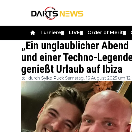
Turniere
LIVE
Order of Merit
▼
▼
▼
„Ein unglaublicher Abend
und einer Techno-Legende
genießt Urlaub auf Ibiza
durch
Sylke Puck
Samstag, 16 August 2025 um 12