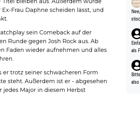
Titel bleiben aus. Außerdem wurde
d wo
etzt
r Ex-Frau Daphne scheiden lässt, und
Nee,
urch
kt.
stis
(in 
ten 
als Z
atchplay sein Comeback auf der
nes 
ten Runde gegen Josh Rock aus. Ab
ttle
Einf
vV p
den Faden wieder aufnehmen und alles
als 
n Ri
hren.
ehle
s er trotz seiner schwächeren Form
Bitt
ste steht. Außerdem ist er - abgesehen
also
r jedes Major in diesem Herbst
ung,
werd
aube
sych
d di
e ma
n…