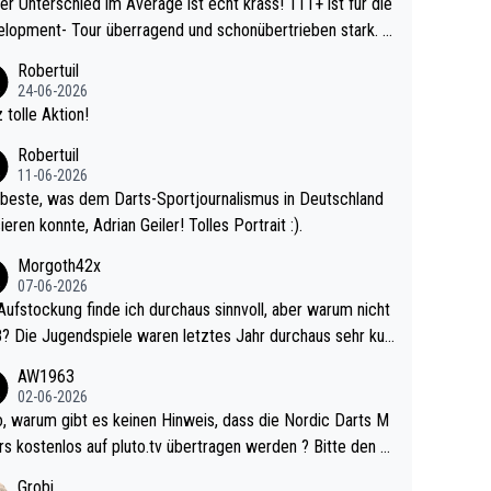
r Unterschied im Average ist echt krass! 111+ ist für die
lopment- Tour überragend und schonübertrieben stark. U
 Ave dagegen eigentlich schon zu schwach - gerad
Robertuil
st recht. Da gewinnst keinen Blumentopf - ist ja n
24-06-2026
kalspiel eines Kreisligisten vs einem Bu
 tolle Aktion!
ligisten.
Robertuil
11-06-2026
beste, was dem Darts-Sportjournalismus in Deutschland
ieren konnte, Adrian Geiler! Tolles Portrait :).
Morgoth42x
07-06-2026
Aufstockung finde ich durchaus sinnvoll, aber warum nicht
r durchaus sehr kur
lig und besser anzuschauen, als manch Erwachsenenspie
AW1963
02-06-2026
ert. Somit ändert die automatische Qualifikation des Weltm
e Nordic Darts M
mal nichts. Ich denke sie wollen damit für nächste
rs kostenlos auf pluto.tv übertragen werden ? Bitte den A
hr vorsorgen, denn da ist er alt genug für die PDC und wir
el aktualisieren, danke!
Grobi