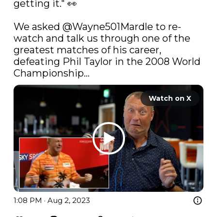
getting it." 👀

We asked 
@Wayne501Mardle
 to re-
watch and talk us through one of the 
greatest matches of his career, 
defeating Phil Taylor in the 2008 World 
Championship... 
Watch on X
1:08 PM · Aug 2, 2023