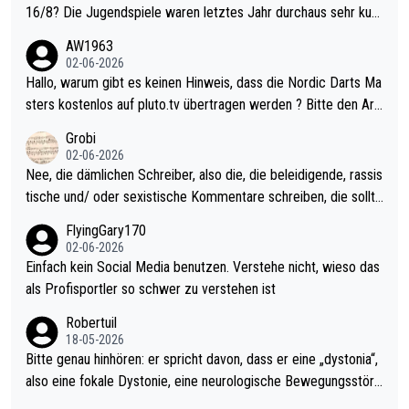
16/8? Die Jugendspiele waren letztes Jahr durchaus sehr kurz
weilig und besser anzuschauen, als manch Erwachsenenspiel.
AW1963
Allerdings ist Mitchell Lawrie als Nummer 1 der Welt eh qualifi
02-06-2026
ziert. Somit ändert die automatische Qualifikation des Weltmei
Hallo, warum gibt es keinen Hinweis, dass die Nordic Darts Ma
sters erstmal nichts. Ich denke sie wollen damit für nächstes J
sters kostenlos auf pluto.tv übertragen werden ? Bitte den Arti
ahr vorsorgen, denn da ist er alt genug für die PDC und wird w
kel aktualisieren, danke!
Grobi
ohl wenig WDF Turniere spielen. Dies war bei Archie Self letzt
02-06-2026
es Jahr der Fall. Er musste als amtierender Weltmeister durch
Nee, die dämlichen Schreiber, also die, die beleidigende, rassis
den Qualifier und ich glaube kaum, dass Mitchel sich das (in Ve
tische und/ oder sexistische Kommentare schreiben, die sollte
gas) antun würde, wenn er doch eigentlich die PDC-WM als Zi
n das einfach mal bleiben lassen. Sollten besser mal ihr eigene
FlyingGary170
el hat.
s Leben in den Griff kriegen. Nur eins wundert mich: Luke Little
02-06-2026
r war doch neulich erst derjenige, der über Social Media GvV p
Einfach kein Social Media benutzen. Verstehe nicht, wieso das
rovoziert hat. Und Littlers Mutter schießt öfters mal gegen Ric
als Profisportler so schwer zu verstehen ist
ardo Pietreczko auf Social Media. Hmmmm. Finde den Fehler!
Robertuil
18-05-2026
Bitte genau hinhören: er spricht davon, dass er eine „dystonia“,
also eine fokale Dystonie, eine neurologische Bewegungsstöru
ng, bei der unkontrolliert Bewegungen und Krämpfe erzeugt w