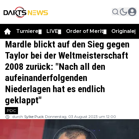
Turniere
LIVE
Order of Merit
Originale
▼
▼
▼
▼
Mardle blickt auf den Sieg gegen
Taylor bei der Weltmeisterschaft
2008 zurück: "Nach all den
aufeinanderfolgenden
Niederlagen hat es endlich
geklappt"
PDC
durch
Sylke Puck
Donnerstag, 03 August 2023 um 12:00