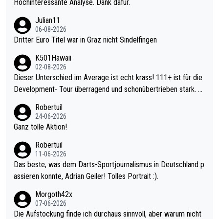
Hochinteressante Analyse. Dank dafür.
Julian11
06-08-2026
Dritter Euro Titel war in Graz nicht Sindelfingen
K501Hawaii
02-08-2026
Dieser Unterschied im Average ist echt krass! 111+ ist für die
Development- Tour überragend und schonübertrieben stark. U
nter 60 im Ave dagegen eigentlich schon zu schwach - gerade
Robertuil
mal 40+ erst recht. Da gewinnst keinen Blumentopf - ist ja noc
24-06-2026
h krasser wie ein Pokalspiel eines Kreisligisten vs einem Bund
Ganz tolle Aktion!
esligisten.
Robertuil
11-06-2026
Das beste, was dem Darts-Sportjournalismus in Deutschland p
assieren konnte, Adrian Geiler! Tolles Portrait :).
Morgoth42x
07-06-2026
Die Aufstockung finde ich durchaus sinnvoll, aber warum nicht