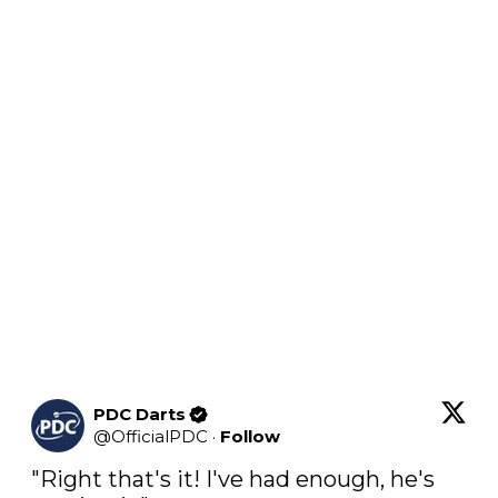
PDC Darts
@
OfficialPDC
·
Follow
"Right that's it! I've had enough, he's 