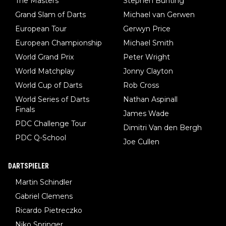
The Masters
Stephen Bunting
Grand Slam of Darts
Michael van Gerwen
European Tour
Gerwyn Price
European Championship
Michael Smith
World Grand Prix
Peter Wright
World Matchplay
Jonny Clayton
World Cup of Darts
Rob Cross
World Series of Darts
Nathan Aspinall
Finals
James Wade
PDC Challenge Tour
Dimitri Van den Bergh
PDC Q-School
Joe Cullen
DARTSPIELER
Martin Schindler
Gabriel Clemens
Ricardo Pietreczko
Niko Springer