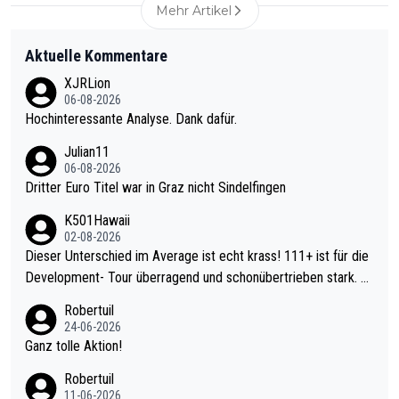
Mehr Artikel
Aktuelle Kommentare
XJRLion
06-08-2026
Hochinteressante Analyse. Dank dafür.
Julian11
06-08-2026
Dritter Euro Titel war in Graz nicht Sindelfingen
K501Hawaii
02-08-2026
Dieser Unterschied im Average ist echt krass! 111+ ist für die
Development- Tour überragend und schonübertrieben stark. U
nter 60 im Ave dagegen eigentlich schon zu schwach - gerade
Robertuil
mal 40+ erst recht. Da gewinnst keinen Blumentopf - ist ja noc
24-06-2026
h krasser wie ein Pokalspiel eines Kreisligisten vs einem Bund
Ganz tolle Aktion!
esligisten.
Robertuil
11-06-2026