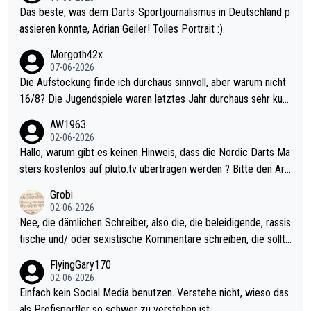
Das beste, was dem Darts-Sportjournalismus in Deutschland p
assieren konnte, Adrian Geiler! Tolles Portrait :).
Morgoth42x
07-06-2026
Die Aufstockung finde ich durchaus sinnvoll, aber warum nicht
16/8? Die Jugendspiele waren letztes Jahr durchaus sehr kurz
weilig und besser anzuschauen, als manch Erwachsenenspiel.
AW1963
Allerdings ist Mitchell Lawrie als Nummer 1 der Welt eh qualifi
02-06-2026
ziert. Somit ändert die automatische Qualifikation des Weltmei
Hallo, warum gibt es keinen Hinweis, dass die Nordic Darts Ma
sters erstmal nichts. Ich denke sie wollen damit für nächstes J
sters kostenlos auf pluto.tv übertragen werden ? Bitte den Arti
ahr vorsorgen, denn da ist er alt genug für die PDC und wird w
kel aktualisieren, danke!
Grobi
ohl wenig WDF Turniere spielen. Dies war bei Archie Self letzt
02-06-2026
es Jahr der Fall. Er musste als amtierender Weltmeister durch
Nee, die dämlichen Schreiber, also die, die beleidigende, rassis
den Qualifier und ich glaube kaum, dass Mitchel sich das (in Ve
tische und/ oder sexistische Kommentare schreiben, die sollte
gas) antun würde, wenn er doch eigentlich die PDC-WM als Zi
n das einfach mal bleiben lassen. Sollten besser mal ihr eigene
FlyingGary170
el hat.
s Leben in den Griff kriegen. Nur eins wundert mich: Luke Little
02-06-2026
r war doch neulich erst derjenige, der über Social Media GvV p
Einfach kein Social Media benutzen. Verstehe nicht, wieso das
rovoziert hat. Und Littlers Mutter schießt öfters mal gegen Ric
als Profisportler so schwer zu verstehen ist