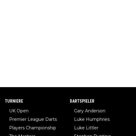
TURNIERE
DARTSPIELER
UK Open
Gary Anderson
Premier League Darts
Luke Humphries
Players Championship
Luke Littler