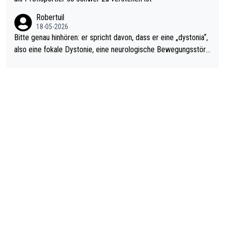
ardo Pietreczko auf Social Media. Hmmmm. Finde den Fehler!
Robertuil
18-05-2026
Bitte genau hinhören: er spricht davon, dass er eine „dystonia“,
also eine fokale Dystonie, eine neurologische Bewegungsstöru
ng, bei der unkontrolliert Bewegungen und Krämpfe erzeugt w
erden, im Arm hat. Und, dass Medikamente ihm helfen! Ich glau
be immer noch, dass sehr viele der Dartits-Fälle fälschlich psy
chologisiert werden und eigentlich fokale Dystonien sind. Und
diese könnten teils wirksam behandelt werden! Dafür müsste
man nur zum Neurologen und nicht zum Mentaltrainer gehen…