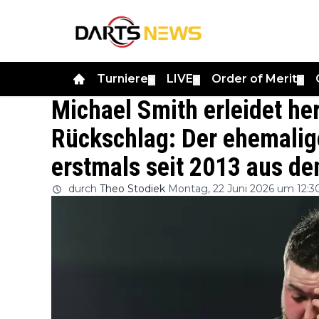
Turniere
LIVE
Order of Merit
▼
▼
▼
Michael Smith erleidet he
Rückschlag: Der ehemalige
erstmals seit 2013 aus de
durch
Theo Stodiek
Montag, 22 Juni 2026 um 12:3