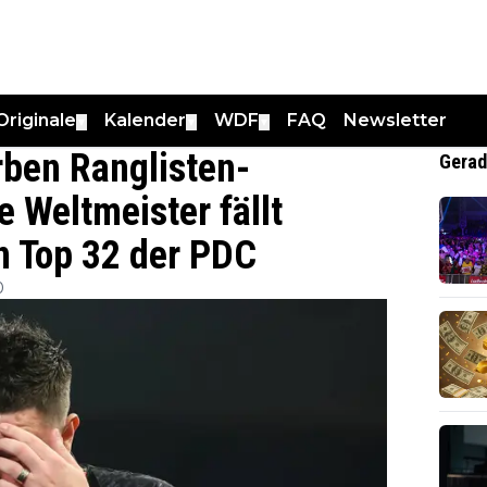
Originale
Kalender
WDF
FAQ
Newsletter
▼
▼
▼
rben Ranglisten-
Gerad
 Weltmeister fällt
n Top 32 der PDC
0