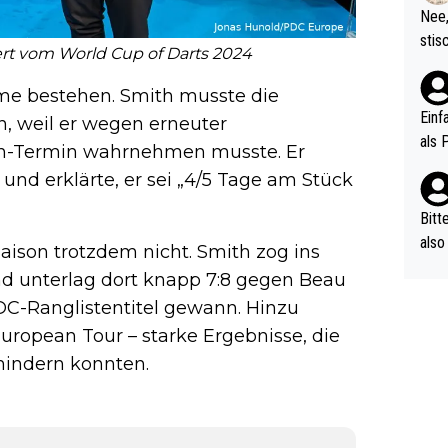
etzt
Nee,
urch
stis
iert vom World Cup of Darts 2024
(in 
ten 
als Z
nes 
me bestehen. Smith musste die
ttle
Einf
n, weil er wegen erneuter
vV p
als 
on-Termin wahrnehmen musste. Er
n Ri
und erklärte, er sei „4/5 Tage am Stück
ehle
Bitt
also
aison trotzdem nicht. Smith zog ins
ung,
nd unterlag dort knapp 7:8 gegen Beau
werd
PDC-Ranglistentitel gewann. Hinzu
aube
uropean Tour – starke Ergebnisse, die
sych
rhindern konnten.
d di
e ma
n…