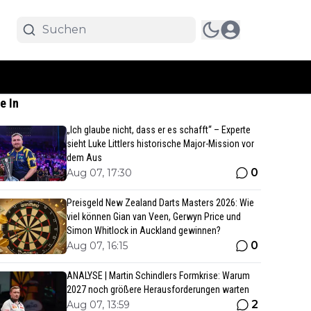
e In
„Ich glaube nicht, dass er es schafft“ – Experte
sieht Luke Littlers historische Major-Mission vor
dem Aus
0
Aug 07, 17:30
Preisgeld New Zealand Darts Masters 2026: Wie
viel können Gian van Veen, Gerwyn Price und
Simon Whitlock in Auckland gewinnen?
0
Aug 07, 16:15
ANALYSE | Martin Schindlers Formkrise: Warum
2027 noch größere Herausforderungen warten
2
Aug 07, 13:59