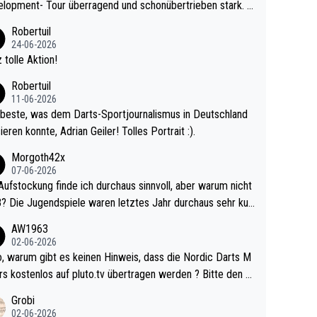
lopment- Tour überragend und schonübertrieben stark. U
 Ave dagegen eigentlich schon zu schwach - gerad
Robertuil
st recht. Da gewinnst keinen Blumentopf - ist ja n
24-06-2026
kalspiel eines Kreisligisten vs einem Bu
 tolle Aktion!
ligisten.
Robertuil
11-06-2026
beste, was dem Darts-Sportjournalismus in Deutschland
ieren konnte, Adrian Geiler! Tolles Portrait :).
Morgoth42x
07-06-2026
Aufstockung finde ich durchaus sinnvoll, aber warum nicht
r durchaus sehr kur
lig und besser anzuschauen, als manch Erwachsenenspie
AW1963
02-06-2026
ert. Somit ändert die automatische Qualifikation des Weltm
e Nordic Darts M
mal nichts. Ich denke sie wollen damit für nächste
rs kostenlos auf pluto.tv übertragen werden ? Bitte den A
hr vorsorgen, denn da ist er alt genug für die PDC und wir
el aktualisieren, danke!
Grobi
hl wenig WDF Turniere spielen. Dies war bei Archie Self l
02-06-2026