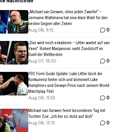
bte Nachrichten
„Michael van Gerwen, ohne jeden Zweifel“ –
Jermaine Wattimena hat eine klare Wahl für den
besten Gegner aller Zeiten
0
Aug 08, 9:15
„Das wird noch eskalieren – Littler wartet auf van
Veen“: Robert Marijanovic sieht Zündstoff im
Duell der Weltbesten
0
Aug 07, 18:30
PDC Form Guide Update: Luke Littler lässt die
Konkurrenz hinter sich und dominiert Luke
Humphries und Gerwyn Price nach seinem World-
Matchplay-Titel
0
Aug 08, 15:53
Michael van Gerwen feiert besonderen Tag mit
Tochter Zoë: „Ich bin so stolz auf dich“
0
Aug 08, 13:15