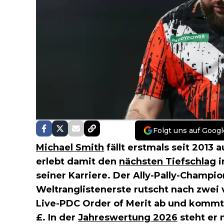
Folgt uns auf Googl
Michael Smith
fällt erstmals seit 2013 
erlebt damit den
nächsten Tiefschlag
i
seiner Karriere. Der Ally-Pally-Champi
Weltranglistenerste rutscht nach zwei 
Live-PDC Order of Merit ab und kommt 
£. In der
Jahreswertung 2026
steht er 