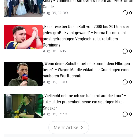
Kirsty – zahlreiche Darts-Stars feiern auf Peckforton
Castle
0
Aug 09, 12:00
„Es ist wie bei Usain Bolt von 2008 bis 2016, als er
jedes große Event gewann" – Emma Paton zieht
prestigeträchtigen Vergleich zu Luke Littlers
Dominanz
0
Aug 08, 16:15
„Wenn deine Schulter tief ist, kommt dein Ellbogen
tiefer“ – Wayne Mardle erklärt die Grundlagen einer
sauberen Wurftechnik
0
Aug 09, 11:00
„Vielleicht nehme ich sie bald mit auf die Tour“ –
Luke Littler präsentiert seine einzigartigen Nike-
Sneaker
0
Aug 09, 13:30
Mehr Artikel