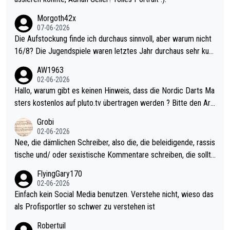
Morgoth42x
07-06-2026
Die Aufstockung finde ich durchaus sinnvoll, aber warum nicht
16/8? Die Jugendspiele waren letztes Jahr durchaus sehr kurz
weilig und besser anzuschauen, als manch Erwachsenenspiel.
AW1963
Allerdings ist Mitchell Lawrie als Nummer 1 der Welt eh qualifi
02-06-2026
ziert. Somit ändert die automatische Qualifikation des Weltmei
Hallo, warum gibt es keinen Hinweis, dass die Nordic Darts Ma
sters erstmal nichts. Ich denke sie wollen damit für nächstes J
sters kostenlos auf pluto.tv übertragen werden ? Bitte den Arti
ahr vorsorgen, denn da ist er alt genug für die PDC und wird w
kel aktualisieren, danke!
Grobi
ohl wenig WDF Turniere spielen. Dies war bei Archie Self letzt
02-06-2026
es Jahr der Fall. Er musste als amtierender Weltmeister durch
Nee, die dämlichen Schreiber, also die, die beleidigende, rassis
den Qualifier und ich glaube kaum, dass Mitchel sich das (in Ve
tische und/ oder sexistische Kommentare schreiben, die sollte
gas) antun würde, wenn er doch eigentlich die PDC-WM als Zi
n das einfach mal bleiben lassen. Sollten besser mal ihr eigene
FlyingGary170
el hat.
s Leben in den Griff kriegen. Nur eins wundert mich: Luke Little
02-06-2026
r war doch neulich erst derjenige, der über Social Media GvV p
Einfach kein Social Media benutzen. Verstehe nicht, wieso das
rovoziert hat. Und Littlers Mutter schießt öfters mal gegen Ric
als Profisportler so schwer zu verstehen ist
ardo Pietreczko auf Social Media. Hmmmm. Finde den Fehler!
Robertuil