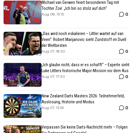
Michael van Gerwen feiert besonderen Tag mit
Tochter Zoë: „Ich bin so stolz auf dich“
0
Aug 08, 13:15
„Das wird noch eskalieren – Littler wartet auf van
Veen“: Robert Marijanovic sieht Zündstoff im Duell
der Weltbesten
0
Aug 07, 18:30
„Ich glaube nicht, dass er es schafft“ – Experte sieht
Luke Littlers historische Major-Mission vor dem Aus
0
Aug 07, 17:30
New Zealand Darts Masters 2026: Teilnehmerfeld,
Auslosung, Historie und Modus
0
Aug 07, 13:59
Verpassen Sie keine Darts-Nachricht mehr – Folgen
Sie Dartsnews auf Google!