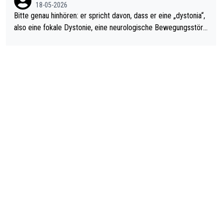
18-05-2026
Bitte genau hinhören: er spricht davon, dass er eine „dystonia“,
also eine fokale Dystonie, eine neurologische Bewegungsstöru
ng, bei der unkontrolliert Bewegungen und Krämpfe erzeugt w
erden, im Arm hat. Und, dass Medikamente ihm helfen! Ich glau
be immer noch, dass sehr viele der Dartits-Fälle fälschlich psy
chologisiert werden und eigentlich fokale Dystonien sind. Und
diese könnten teils wirksam behandelt werden! Dafür müsste
man nur zum Neurologen und nicht zum Mentaltrainer gehen…