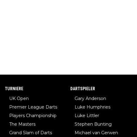
TURNIERE
DARTSPIELER
UK Open
Gary Anderson
Premier League Darts
Luke Humphries
Players Championship
Luke Littler
The Masters
Stephen Bunting
Grand Slam of Darts
Michael van Gerwen