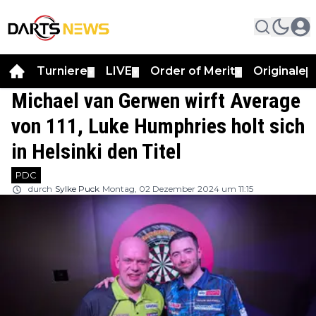
Turniere
LIVE
Order of Merit
Originale
▼
▼
▼
▼
Michael van Gerwen wirft Average
von 111, Luke Humphries holt sich
in Helsinki den Titel
PDC
durch
Sylke Puck
Montag, 02 Dezember 2024 um 11:15