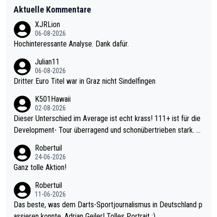
Aktuelle Kommentare
XJRLion
06-08-2026
Hochinteressante Analyse. Dank dafür.
Julian11
06-08-2026
Dritter Euro Titel war in Graz nicht Sindelfingen
K501Hawaii
02-08-2026
Dieser Unterschied im Average ist echt krass! 111+ ist für die
Development- Tour überragend und schonübertrieben stark. U
nter 60 im Ave dagegen eigentlich schon zu schwach - gerade
Robertuil
mal 40+ erst recht. Da gewinnst keinen Blumentopf - ist ja noc
24-06-2026
h krasser wie ein Pokalspiel eines Kreisligisten vs einem Bund
Ganz tolle Aktion!
esligisten.
Robertuil
11-06-2026
Das beste, was dem Darts-Sportjournalismus in Deutschland p
assieren konnte, Adrian Geiler! Tolles Portrait :).