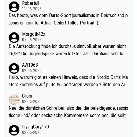
Robertuil
11-06-2026
Das beste, was dem Darts-Sportjournalismus in Deutschland p
assieren konnte, Adrian Geiler! Tolles Portrait :).
Morgoth42x
07-06-2026
Die Aufstockung finde ich durchaus sinnvoll, aber warum nicht
16/8? Die Jugendspiele waren letztes Jahr durchaus sehr kurz
weilig und besser anzuschauen, als manch Erwachsenenspiel.
AW1963
Allerdings ist Mitchell Lawrie als Nummer 1 der Welt eh qualifi
02-06-2026
ziert. Somit ändert die automatische Qualifikation des Weltmei
Hallo, warum gibt es keinen Hinweis, dass die Nordic Darts Ma
sters erstmal nichts. Ich denke sie wollen damit für nächstes J
sters kostenlos auf pluto.tv übertragen werden ? Bitte den Arti
ahr vorsorgen, denn da ist er alt genug für die PDC und wird w
kel aktualisieren, danke!
Grobi
ohl wenig WDF Turniere spielen. Dies war bei Archie Self letzt
02-06-2026
es Jahr der Fall. Er musste als amtierender Weltmeister durch
Nee, die dämlichen Schreiber, also die, die beleidigende, rassis
den Qualifier und ich glaube kaum, dass Mitchel sich das (in Ve
tische und/ oder sexistische Kommentare schreiben, die sollte
gas) antun würde, wenn er doch eigentlich die PDC-WM als Zi
n das einfach mal bleiben lassen. Sollten besser mal ihr eigene
FlyingGary170
el hat.
s Leben in den Griff kriegen. Nur eins wundert mich: Luke Little
02-06-2026