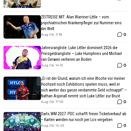
ZEITREISE MIT: Alan Warriner-Little – vom
psychiatrischen Krankenpfleger zur Nummer eins
der Welt
0
Aug 06, 11:18
Jahresrangliste: Luke Littler dominiert 2026 die
Preisgeldrangliste – Luke Humphries und Michael
van Gerwen verlieren an Boden
0
Aug 06, 14:15
„Er ist der Grund, warum ich eine Woche vor meiner
Hochzeit noch Exhibitions spielen muss, weil er
sich weiter das ganze verdammte Geld schnappt!" –
Nathan Aspinall nimmt sich Luke Littler zur Brust
0
Aug 06, 17:59
Darts WM 2027: PDC schafft freien Ticketverkauf ab
– Karten werden nur noch per Los vergeben
0
Aug 06, 14:45