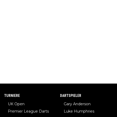
TURNIERE
DARTSPIELER
UK Open
Gary Anderson
Premier League Darts
Luke Humphries