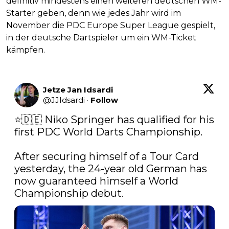
definitiv mindestens einen weiteren deutschen WM-
Starter geben, denn wie jedes Jahr wird im
November die PDC Europe Super League gespielt,
in der deutsche Dartspieler um ein WM-Ticket
kämpfen.
Jetze Jan Idsardi
@
JJIdsardi
·
Follow
⭐🇩🇪 Niko Springer has qualified for his 
first PDC World Darts Championship.

After securing himself of a Tour Card 
yesterday, the 24-year old German has 
now guaranteed himself a World 
Championship debut. 