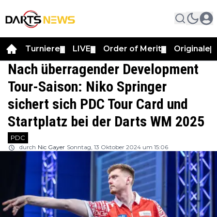
Turniere
LIVE
Order of Merit
Originale
▼
▼
▼
▼
Nach überragender Development
Tour-Saison: Niko Springer
sichert sich PDC Tour Card und
Startplatz bei der Darts WM 2025
PDC
durch
Nic Gayer
Sonntag, 13 Oktober 2024 um 15:06