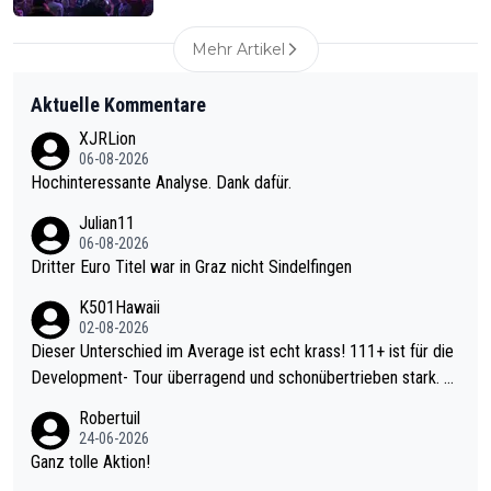
Mehr Artikel
Aktuelle Kommentare
XJRLion
06-08-2026
Hochinteressante Analyse. Dank dafür.
Julian11
06-08-2026
Dritter Euro Titel war in Graz nicht Sindelfingen
K501Hawaii
02-08-2026
Dieser Unterschied im Average ist echt krass! 111+ ist für die
Development- Tour überragend und schonübertrieben stark. U
nter 60 im Ave dagegen eigentlich schon zu schwach - gerade
Robertuil
mal 40+ erst recht. Da gewinnst keinen Blumentopf - ist ja noc
24-06-2026
h krasser wie ein Pokalspiel eines Kreisligisten vs einem Bund
Ganz tolle Aktion!
esligisten.