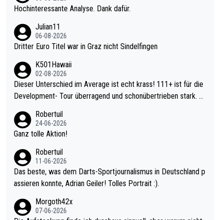
Hochinteressante Analyse. Dank dafür.
Julian11
06-08-2026
Dritter Euro Titel war in Graz nicht Sindelfingen
K501Hawaii
02-08-2026
Dieser Unterschied im Average ist echt krass! 111+ ist für die
Development- Tour überragend und schonübertrieben stark. U
nter 60 im Ave dagegen eigentlich schon zu schwach - gerade
Robertuil
mal 40+ erst recht. Da gewinnst keinen Blumentopf - ist ja noc
24-06-2026
h krasser wie ein Pokalspiel eines Kreisligisten vs einem Bund
Ganz tolle Aktion!
esligisten.
Robertuil
11-06-2026
Das beste, was dem Darts-Sportjournalismus in Deutschland p
assieren konnte, Adrian Geiler! Tolles Portrait :).
Morgoth42x
07-06-2026