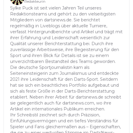
Redakteurin
Sylke Puck ist seit vielen Jahren Teil unseres
Redaktionsteams und gehört zu den vielseitigsten
Mitgliedern von dartsnews.de. Sie berichtet
regelmäßig in Liveblogs über aktuelle Turniere,
verfasst Hintergrundberichte und Artikel und trägt mit
ihrer Erfahrung und Leidenschaft wesentlich zur
Qualität unserer Berichterstattung bei. Durch ihre
zuverlässige Arbeitsweise, ihre Begeisterung für den
Sport und ihren Blick für Details ist sie zu einem
unverzichtbaren Bestandteil des Teams geworden.
Die deutsche Sportjournalistin kam als
Seiteneinsteigerin zum Journalismus und entdeckte
2021 ihre Leidenschaft für den Darts-Sport. Seitdem
hat sie sich ein beachtliches Portfolio aufgebaut und
sich als feste Größe in der Darts-Berichterstattung
etabliert. Neben ihrer Arbeit für dartsnews.de schreibt
sie gelegentlich auch für dartsnews.com, wo ihre
Artikel ein internationales Publikum erreichen.
Ihr Schreibstil zeichnet sich durch Präzision,
Einfühlungsvermögen und ein tiefes Verständnis für
Spieler und Fans gleichermaßen aus – Eigenschaften,
die sie zu einer wertvollen Stimme im DartsNews-