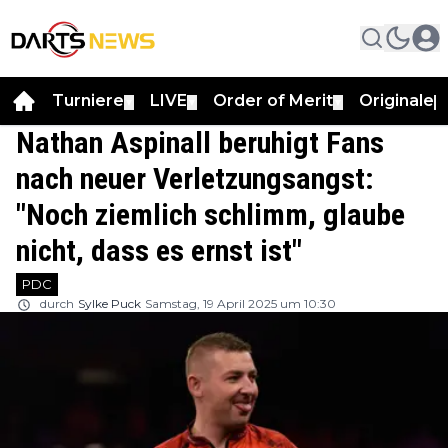
Turniere
LIVE
Order of Merit
Originale
▼
▼
▼
▼
Nathan Aspinall beruhigt Fans
nach neuer Verletzungsangst:
"Noch ziemlich schlimm, glaube
nicht, dass es ernst ist"
PDC
durch
Sylke Puck
Samstag, 19 April 2025 um 10:30