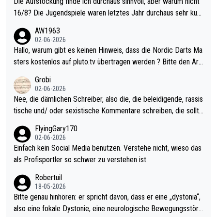
Die Aufstockung finde ich durchaus sinnvoll, aber warum nicht
16/8? Die Jugendspiele waren letztes Jahr durchaus sehr kurz
weilig und besser anzuschauen, als manch Erwachsenenspiel.
AW1963
Allerdings ist Mitchell Lawrie als Nummer 1 der Welt eh qualifi
02-06-2026
ziert. Somit ändert die automatische Qualifikation des Weltmei
Hallo, warum gibt es keinen Hinweis, dass die Nordic Darts Ma
sters erstmal nichts. Ich denke sie wollen damit für nächstes J
sters kostenlos auf pluto.tv übertragen werden ? Bitte den Arti
ahr vorsorgen, denn da ist er alt genug für die PDC und wird w
kel aktualisieren, danke!
Grobi
ohl wenig WDF Turniere spielen. Dies war bei Archie Self letzt
02-06-2026
es Jahr der Fall. Er musste als amtierender Weltmeister durch
Nee, die dämlichen Schreiber, also die, die beleidigende, rassis
den Qualifier und ich glaube kaum, dass Mitchel sich das (in Ve
tische und/ oder sexistische Kommentare schreiben, die sollte
gas) antun würde, wenn er doch eigentlich die PDC-WM als Zi
n das einfach mal bleiben lassen. Sollten besser mal ihr eigene
FlyingGary170
el hat.
s Leben in den Griff kriegen. Nur eins wundert mich: Luke Little
02-06-2026
r war doch neulich erst derjenige, der über Social Media GvV p
Einfach kein Social Media benutzen. Verstehe nicht, wieso das
rovoziert hat. Und Littlers Mutter schießt öfters mal gegen Ric
als Profisportler so schwer zu verstehen ist
ardo Pietreczko auf Social Media. Hmmmm. Finde den Fehler!
Robertuil
18-05-2026
Bitte genau hinhören: er spricht davon, dass er eine „dystonia“,
also eine fokale Dystonie, eine neurologische Bewegungsstöru