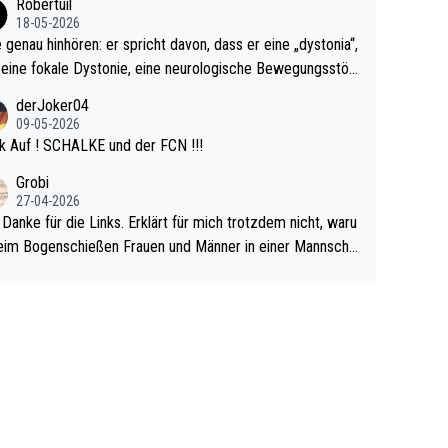
Robertuil
r!
18-05-2026
e genau hinhören: er spricht davon, dass er eine „dystonia“,
 eine fokale Dystonie, eine neurologische Bewegungsstör
 bei der unkontrolliert Bewegungen und Krämpfe erzeugt
derJoker04
en, im Arm hat. Und, dass Medikamente ihm helfen! Ich gl
09-05-2026
 immer noch, dass sehr viele der Dartits-Fälle fälschlich p
k Auf ! SCHALKE und der FCN !!!
ologisiert werden und eigentlich fokale Dystonien sind. Un
Grobi
ese könnten teils wirksam behandelt werden! Dafür müsst
27-04-2026
n nur zum Neurologen und nicht zum Mentaltrainer gehe
 Danke für die Links. Erklärt für mich trotzdem nicht, waru
im Bogenschießen Frauen und Männer in einer Mannscha
pielen. Und beim Dressurreiten sind ebenfalls Frauen und
er in einer Mannschaft und das, obwohl hier auch eine Kö
lichkeit vorausgesetzt ist. Gilt sogar bei den olympischen
n! Der Podcast "Tops Tops Tops" (Folgen 70 und 72) b
äftigt sich ausführlich, sachlich und absolut nachvollziehb
it dem Thema.