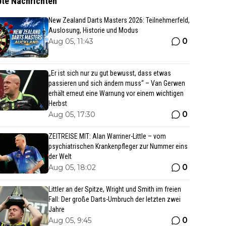
bte Nachrichten
New Zealand Darts Masters 2026: Teilnehmerfeld,
Auslosung, Historie und Modus
0
Aug 05, 11:43
„Er ist sich nur zu gut bewusst, dass etwas
passieren und sich ändern muss“ – Van Gerwen
erhält erneut eine Warnung vor einem wichtigen
Herbst
0
Aug 05, 17:30
ZEITREISE MIT: Alan Warriner-Little – vom
psychiatrischen Krankenpfleger zur Nummer eins
der Welt
0
Aug 05, 18:02
Littler an der Spitze, Wright und Smith im freien
Fall: Der große Darts-Umbruch der letzten zwei
Jahre
0
Aug 05, 9:45