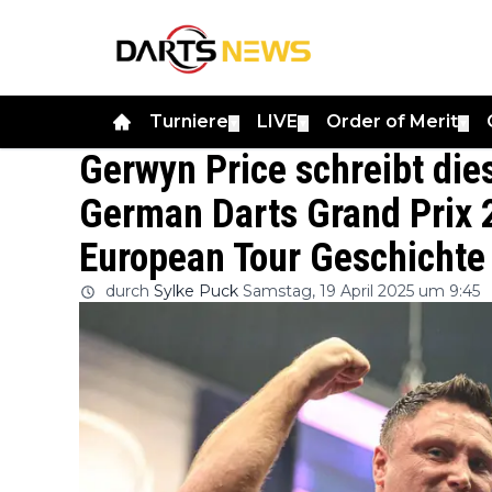
Turniere
LIVE
Order of Merit
▼
▼
▼
Gerwyn Price schreibt di
German Darts Grand Prix 
European Tour Geschichte
durch
Sylke Puck
Samstag, 19 April 2025 um 9:45