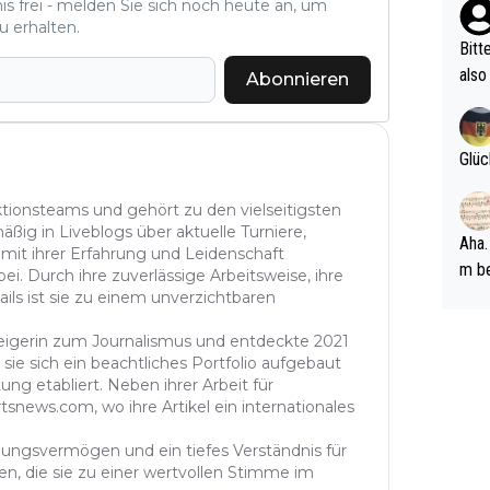
nis frei - melden Sie sich noch heute an, um
ehle
u erhalten.
Bitt
also
Abonnieren
ung,
werd
aube
Glüc
sych
d di
aktionsteams und gehört zu den vielseitigsten
äßig in Liveblogs über aktuelle Turniere,
e ma
Aha.
 mit ihrer Erfahrung und Leidenschaft
n…
m be
ei. Durch ihre zuverlässige Arbeitsweise, ihre
ft s
ails ist sie zu einem unverzichtbaren
Männ
steigerin zum Journalismus und entdeckte 2021
rper
sie sich ein beachtliches Portfolio aufgebaut
Spiele
ung etabliert. Neben ihrer Arbeit für
esch
tsnews.com, wo ihre Artikel ein internationales
ar m
ühlungsvermögen und ein tiefes Verständnis für
n, die sie zu einer wertvollen Stimme im