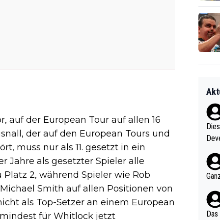
Akt
, auf der European Tour auf allen 16
Diese
isnall, der auf den European Tours und
Deve
t, muss nur als 11. gesetzt in ein
nter 60 im
r Jahre als gesetzter Spieler alle
e mal 40+ er
och krasser wie ein Po
u Platz 2, während Spieler wie Rob
Ganz
ndes
Michael Smith auf allen Positionen von
nicht als Top-Setzer an einem European
Das 
indest für Whitlock jetzt