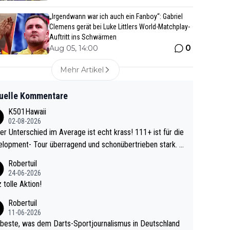
„Irgendwann war ich auch ein Fanboy“: Gabriel
Clemens gerät bei Luke Littlers World-Matchplay-
Auftritt ins Schwärmen
0
Aug 05, 14:00
Mehr Artikel
uelle Kommentare
K501Hawaii
02-08-2026
r Unterschied im Average ist echt krass! 111+ ist für die
lopment- Tour überragend und schonübertrieben stark. U
 Ave dagegen eigentlich schon zu schwach - gerad
Robertuil
st recht. Da gewinnst keinen Blumentopf - ist ja n
24-06-2026
kalspiel eines Kreisligisten vs einem Bu
 tolle Aktion!
ligisten.
Robertuil
11-06-2026
beste, was dem Darts-Sportjournalismus in Deutschland