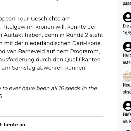
pass
uropean Tour-Geschichte am
Die 
itelgewinn krönen will, könnte der
16/8? Die Jugendspiele waren letztes Jah
 Auftakt haben, denn in Runde 2 steht
zwei
en mit der niederländischen Dart-Ikone
l. Allerdings ist Mitchell Lawrie als Nummer 1 der Welt eh quali
nd van Barneveld auf dem Programm,
fizi
Hallo, warum gibt es keinen Hinweis, dass di
rausforderung durch den Qualifikanten
eisters erst
aste
r, am Samstag abwehren können.
s Ja
rtik
d wo
etzt
Nee,
to ever have been all 16 seeds in the
urch
stis
5
(in 
ten 
als Z
nes 
ttle
Einf
vV p
als 
h heute an
n Ri