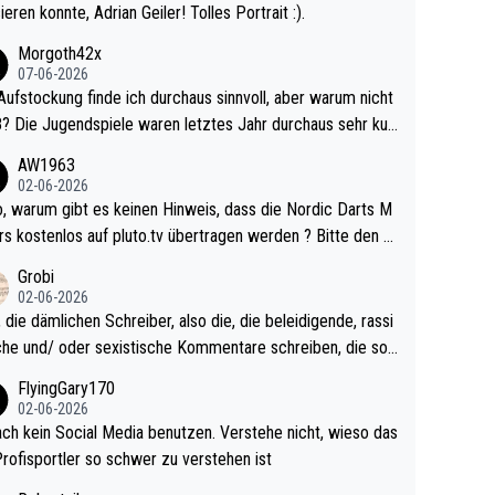
ieren konnte, Adrian Geiler! Tolles Portrait :).
Morgoth42x
07-06-2026
Aufstockung finde ich durchaus sinnvoll, aber warum nicht
r durchaus sehr kur
lig und besser anzuschauen, als manch Erwachsenenspie
AW1963
02-06-2026
ert. Somit ändert die automatische Qualifikation des Weltm
e Nordic Darts M
mal nichts. Ich denke sie wollen damit für nächste
rs kostenlos auf pluto.tv übertragen werden ? Bitte den A
hr vorsorgen, denn da ist er alt genug für die PDC und wir
el aktualisieren, danke!
Grobi
hl wenig WDF Turniere spielen. Dies war bei Archie Self l
02-06-2026
es Jahr der Fall. Er musste als amtierender Weltmeister d
 die dämlichen Schreiber, also die, die beleidigende, rassi
 den Qualifier und ich glaube kaum, dass Mitchel sich das
che und/ oder sexistische Kommentare schreiben, die soll
Vegas) antun würde, wenn er doch eigentlich die PDC-WM
das einfach mal bleiben lassen. Sollten besser mal ihr eige
FlyingGary170
iel hat.
Leben in den Griff kriegen. Nur eins wundert mich: Luke Li
02-06-2026
r war doch neulich erst derjenige, der über Social Media G
ach kein Social Media benutzen. Verstehe nicht, wieso das
rovoziert hat. Und Littlers Mutter schießt öfters mal gege
Profisportler so schwer zu verstehen ist
cardo Pietreczko auf Social Media. Hmmmm. Finde den F