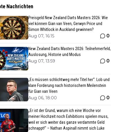
bte Nachrichten
Preisgeld New Zealand Darts Masters 2026: Wie
viel können Gian van Veen, Gerwyn Price und
Simon Whitlock in Auckland gewinnen?
0
Aug 07, 16:15
New Zealand Darts Masters 2026: Teilnehmerfeld,
Auslosung, Historie und Modus
0
Aug 07, 13:59
„Es müssen schlichtweg mehr Titel her“: Lob und
klare Forderung nach historischem Meilenstein
für Gian van Veen
0
Aug 06, 18:00
„Er ist der Grund, warum ich eine Woche vor
meiner Hochzeit noch Exhibitions spielen muss,
weil er sich weiter das ganze verdammte Geld
schnappt!" – Nathan Aspinall nimmt sich Luke