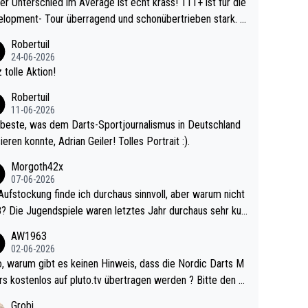
r Unterschied im Average ist echt krass! 111+ ist für die
lopment- Tour überragend und schonübertrieben stark. U
 Ave dagegen eigentlich schon zu schwach - gerad
Robertuil
st recht. Da gewinnst keinen Blumentopf - ist ja n
24-06-2026
kalspiel eines Kreisligisten vs einem Bu
 tolle Aktion!
ligisten.
Robertuil
11-06-2026
beste, was dem Darts-Sportjournalismus in Deutschland
ieren konnte, Adrian Geiler! Tolles Portrait :).
Morgoth42x
07-06-2026
Aufstockung finde ich durchaus sinnvoll, aber warum nicht
r durchaus sehr kur
lig und besser anzuschauen, als manch Erwachsenenspie
AW1963
02-06-2026
ert. Somit ändert die automatische Qualifikation des Weltm
e Nordic Darts M
mal nichts. Ich denke sie wollen damit für nächste
rs kostenlos auf pluto.tv übertragen werden ? Bitte den A
hr vorsorgen, denn da ist er alt genug für die PDC und wir
el aktualisieren, danke!
Grobi