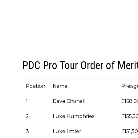
PDC Pro Tour Order of Meri
Position
Name
Preisg
1
Dave Chisnall
£168,0
2
Luke Humphries
£155,5
3
Luke Littler
£151,5