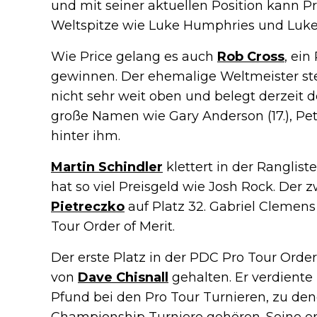
und mit seiner aktuellen Position kann P
Weltspitze wie Luke Humphries und Luke L
Wie Price gelang es auch
Rob Cross
, ei
gewinnen. Der ehemalige Weltmeister ste
nicht sehr weit oben und belegt derzeit d
große Namen wie Gary Anderson (17.), Pete
hinter ihm.
Martin Schindler
klettert in der Ranglist
hat so viel Preisgeld wie Josh Rock. Der 
Pietreczko
auf Platz 32. Gabriel Clemens 
Tour Order of Merit.
Der erste Platz in der PDC Pro Tour Order 
von
Dave Chisnall
gehalten. Er verdiente
Pfund bei den Pro Tour Turnieren, zu den
Championship Turniere gehören. Seine e