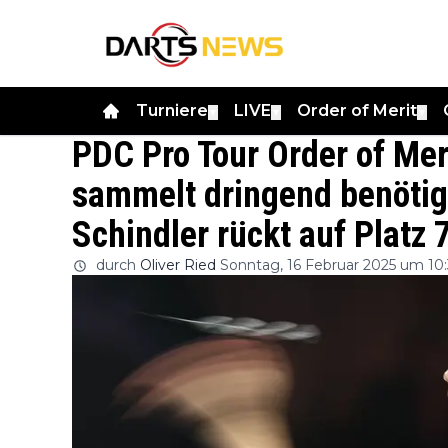
Turniere
LIVE
Order of Merit
▼
▼
▼
PDC Pro Tour Order of Mer
sammelt dringend benötig
Schindler rückt auf Platz 
durch
Oliver Ried
Sonntag, 16 Februar 2025 um 10