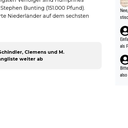
d wo
d Stephen Bunting (151.000 Pfund).
etzt
Nee,
urch
erte Niederländer auf dem sechsten
stis
(in 
ten 
als Z
nes 
ttle
Einf
vV p
als 
n Ri
Schindler, Clemens und M.
ehle
ngliste weiter ab
Bitt
also
ung,
werd
aube
sych
d di
e ma
n…