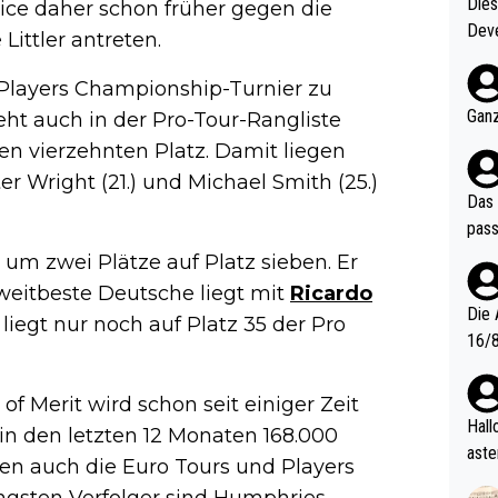
Diese
rice daher schon früher gegen die
Deve
ittler antreten.
nter 60 im
e mal 40+ er
n Players Championship-Turnier zu
och krasser wie ein Po
Ganz
ht auch in der Pro-Tour-Rangliste
ndes
en vierzehnten Platz. Damit liegen
r Wright (21.) und Michael Smith (25.)
Das 
pass
e um zwei Plätze auf Platz sieben. Er
zweitbeste Deutsche liegt mit
Ricardo
Die 
liegt nur noch auf Platz 35 der Pro
16/8? Die Jugendspiele waren letztes Jah
zwei
l. Allerdings ist Mitchell Lawrie als Nummer 1 der Welt eh quali
of Merit wird schon seit einiger Zeit
fizi
Hallo, warum gibt es keinen Hinweis, dass di
 in den letzten 12 Monaten 168.000
eisters erst
aste
en auch die Euro Tours und Players
s Ja
rtik
ngsten Verfolger sind Humphries