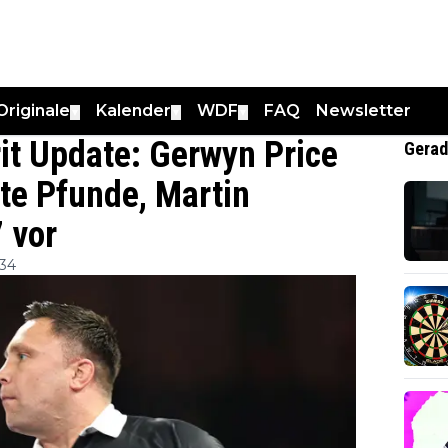
Originale
Kalender
WDF
FAQ
Newsletter
▼
▼
▼
it Update: Gerwyn Price
Gerad
te Pfunde, Martin
7 vor
:34