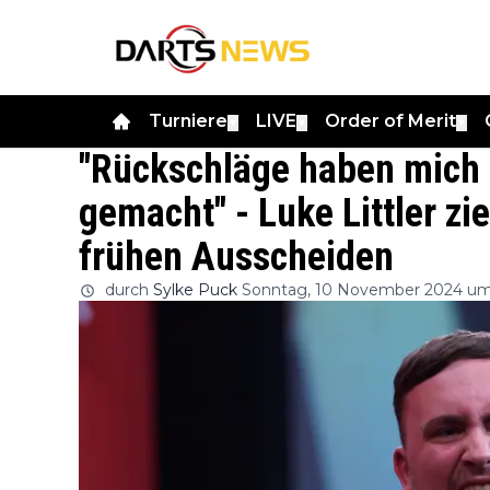
Turniere
LIVE
Order of Merit
▼
▼
▼
"Rückschläge haben mich m
gemacht" - Luke Littler z
frühen Ausscheiden
durch
Sylke Puck
Sonntag, 10 November 2024 um