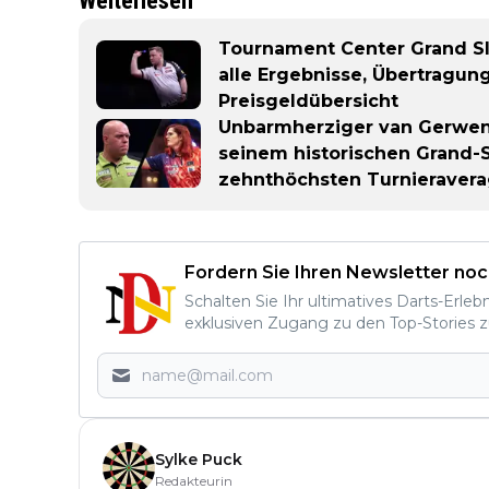
Weiterlesen
Tournament Center Grand Sla
alle Ergebnisse, Übertragun
Preisgeldübersicht
Unbarmherziger van Gerwen 
seinem historischen Grand-Sl
zehnthöchsten Turnieraverag
Fordern Sie Ihren Newsletter noc
Schalten Sie Ihr ultimatives Darts-Erleb
exklusiven Zugang zu den Top-Stories z
Sylke Puck
Redakteurin