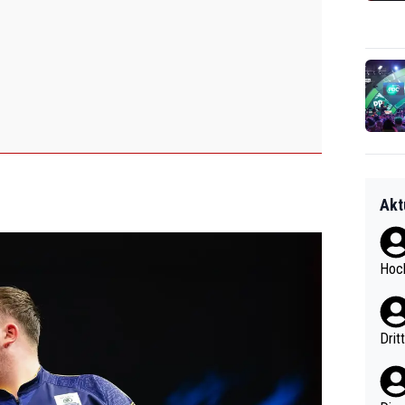
Akt
Hoch
Drit