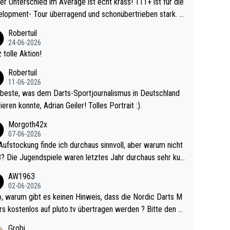
r Unterschied im Average ist echt krass! 111+ ist für die
lopment- Tour überragend und schonübertrieben stark. U
 Ave dagegen eigentlich schon zu schwach - gerad
Robertuil
st recht. Da gewinnst keinen Blumentopf - ist ja n
24-06-2026
kalspiel eines Kreisligisten vs einem Bu
 tolle Aktion!
ligisten.
Robertuil
11-06-2026
beste, was dem Darts-Sportjournalismus in Deutschland
ieren konnte, Adrian Geiler! Tolles Portrait :).
Morgoth42x
07-06-2026
Aufstockung finde ich durchaus sinnvoll, aber warum nicht
r durchaus sehr kur
lig und besser anzuschauen, als manch Erwachsenenspie
AW1963
02-06-2026
ert. Somit ändert die automatische Qualifikation des Weltm
e Nordic Darts M
mal nichts. Ich denke sie wollen damit für nächste
rs kostenlos auf pluto.tv übertragen werden ? Bitte den A
hr vorsorgen, denn da ist er alt genug für die PDC und wir
el aktualisieren, danke!
Grobi