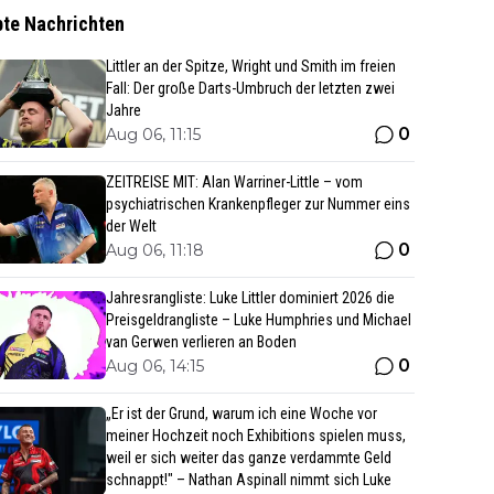
bte Nachrichten
Littler an der Spitze, Wright und Smith im freien
Fall: Der große Darts-Umbruch der letzten zwei
Jahre
0
Aug 06, 11:15
ZEITREISE MIT: Alan Warriner-Little – vom
psychiatrischen Krankenpfleger zur Nummer eins
der Welt
0
Aug 06, 11:18
Jahresrangliste: Luke Littler dominiert 2026 die
Preisgeldrangliste – Luke Humphries und Michael
van Gerwen verlieren an Boden
0
Aug 06, 14:15
„Er ist der Grund, warum ich eine Woche vor
meiner Hochzeit noch Exhibitions spielen muss,
weil er sich weiter das ganze verdammte Geld
schnappt!" – Nathan Aspinall nimmt sich Luke