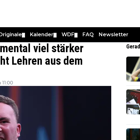
Originale
Kalender
WDF
FAQ
Newsletter
▼
▼
▼
ental viel stärker
Gerad
ieht Lehren aus dem
 11:00