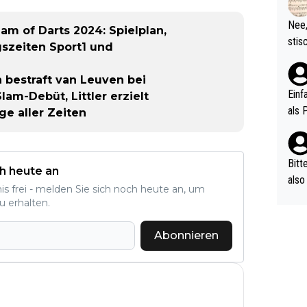
d wo
etzt
Nee,
m of Darts 2024: Spielplan,
urch
stis
gszeiten Sport1 und
(in 
ten 
als Z
nes 
bestraft van Leuven bei
ttle
Einf
am-Debüt, Littler erzielt
vV p
als 
e aller Zeiten
n Ri
ehle
Bitt
h heute an
also
nis frei - melden Sie sich noch heute an, um
ung,
u erhalten.
werd
aube
Abonnieren
sych
d di
e ma
n…