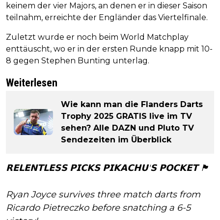
keinem der vier Majors, an denen er in dieser Saison
teilnahm, erreichte der Engländer das Viertelfinale.
Zuletzt wurde er noch beim World Matchplay
enttäuscht, wo er in der ersten Runde knapp mit 10-
8 gegen Stephen Bunting unterlag.
Weiterlesen
Wie kann man die Flanders Darts
Trophy 2025 GRATIS live im TV
sehen? Alle DAZN und Pluto TV
Sendezeiten im Überblick
𝗥𝗘𝗟𝗘𝗡𝗧𝗟𝗘𝗦𝗦 𝗣𝗜𝗖𝗞𝗦 𝗣𝗜𝗞𝗔𝗖𝗛𝗨'𝗦 𝗣𝗢𝗖𝗞𝗘𝗧 🏴󠁧󠁢󠁥󠁮󠁧󠁿
Ryan Joyce survives three match darts from
Ricardo Pietreczko before snatching a 6-5