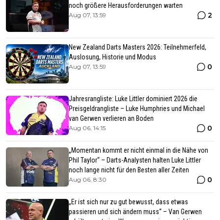
noch größere Herausforderungen warten
2
Aug 07, 13:59
New Zealand Darts Masters 2026: Teilnehmerfeld,
Auslosung, Historie und Modus
0
Aug 07, 13:59
Jahresrangliste: Luke Littler dominiert 2026 die
Preisgeldrangliste – Luke Humphries und Michael
van Gerwen verlieren an Boden
0
Aug 06, 14:15
„Momentan kommt er nicht einmal in die Nähe von
Phil Taylor“ – Darts-Analysten halten Luke Littler
noch lange nicht für den Besten aller Zeiten
0
Aug 06, 8:30
„Er ist sich nur zu gut bewusst, dass etwas
passieren und sich ändern muss“ – Van Gerwen