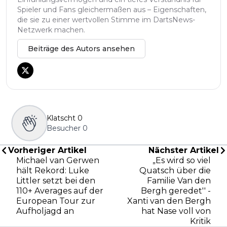
Spieler und Fans gleichermaßen aus – Eigenschaften,
die sie zu einer wertvollen Stimme im DartsNews-
Netzwerk machen.
Beiträge des Autors ansehen
Klatscht
0
Besucher
0
Vorheriger Artikel
Nächster Artikel
Michael van Gerwen
„Es wird so viel
hält Rekord: Luke
Quatsch über die
Littler setzt bei den
Familie Van den
110+ Averages auf der
Bergh geredet'' -
European Tour zur
Xanti van den Bergh
Aufholjagd an
hat Nase voll von
Kritik