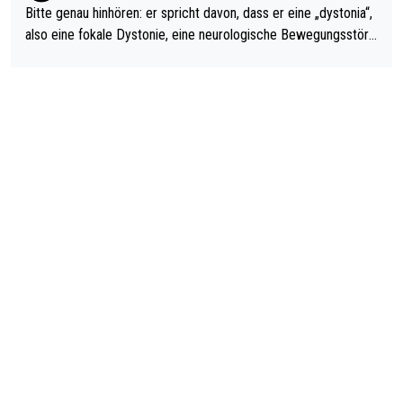
Bitte genau hinhören: er spricht davon, dass er eine „dystonia“,
also eine fokale Dystonie, eine neurologische Bewegungsstöru
ng, bei der unkontrolliert Bewegungen und Krämpfe erzeugt w
erden, im Arm hat. Und, dass Medikamente ihm helfen! Ich glau
be immer noch, dass sehr viele der Dartits-Fälle fälschlich psy
chologisiert werden und eigentlich fokale Dystonien sind. Und
diese könnten teils wirksam behandelt werden! Dafür müsste
man nur zum Neurologen und nicht zum Mentaltrainer gehen…