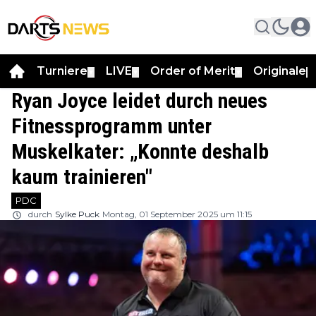
Turniere
LIVE
Order of Merit
Originale
▼
▼
▼
▼
Ryan Joyce leidet durch neues
Fitnessprogramm unter
Muskelkater: „Konnte deshalb
kaum trainieren"
PDC
durch
Sylke Puck
Montag, 01 September 2025 um 11:15