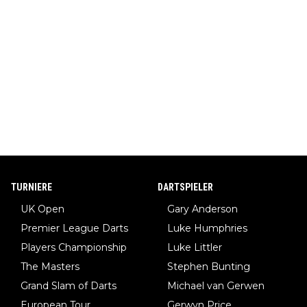
TURNIERE
DARTSPIELER
UK Open
Gary Anderson
Premier League Darts
Luke Humphries
Players Championship
Luke Littler
The Masters
Stephen Bunting
Grand Slam of Darts
Michael van Gerwen
European Tour
Gerwyn Price