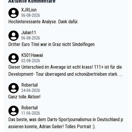
Aktuelle Kommentare
XJRLion
06-08-2026
Hochinteressante Analyse. Dank dafür.
Julian11
06-08-2026
Dritter Euro Titel war in Graz nicht Sindelfingen
K501Hawaii
02-08-2026
Dieser Unterschied im Average ist echt krass! 111+ ist für die
Development- Tour überragend und schonübertrieben stark. U
nter 60 im Ave dagegen eigentlich schon zu schwach - gerade
Robertuil
mal 40+ erst recht. Da gewinnst keinen Blumentopf - ist ja noc
24-06-2026
h krasser wie ein Pokalspiel eines Kreisligisten vs einem Bund
Ganz tolle Aktion!
esligisten.
Robertuil
11-06-2026
Das beste, was dem Darts-Sportjournalismus in Deutschland p
assieren konnte, Adrian Geiler! Tolles Portrait :).