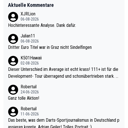
Aktuelle Kommentare
XJRLion
06-08-2026
Hochinteressante Analyse. Dank dafür.
Julian11
06-08-2026
Dritter Euro Titel war in Graz nicht Sindelfingen
K501Hawaii
02-08-2026
Dieser Unterschied im Average ist echt krass! 111+ ist für die
Development- Tour überragend und schonübertrieben stark. U
nter 60 im Ave dagegen eigentlich schon zu schwach - gerade
Robertuil
mal 40+ erst recht. Da gewinnst keinen Blumentopf - ist ja noc
24-06-2026
h krasser wie ein Pokalspiel eines Kreisligisten vs einem Bund
Ganz tolle Aktion!
esligisten.
Robertuil
11-06-2026
Das beste, was dem Darts-Sportjournalismus in Deutschland p
assieren konnte, Adrian Geiler! Tolles Portrait :).