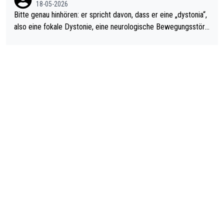
18-05-2026
Bitte genau hinhören: er spricht davon, dass er eine „dystonia“,
also eine fokale Dystonie, eine neurologische Bewegungsstöru
ng, bei der unkontrolliert Bewegungen und Krämpfe erzeugt w
erden, im Arm hat. Und, dass Medikamente ihm helfen! Ich glau
be immer noch, dass sehr viele der Dartits-Fälle fälschlich psy
chologisiert werden und eigentlich fokale Dystonien sind. Und
diese könnten teils wirksam behandelt werden! Dafür müsste
man nur zum Neurologen und nicht zum Mentaltrainer gehen…