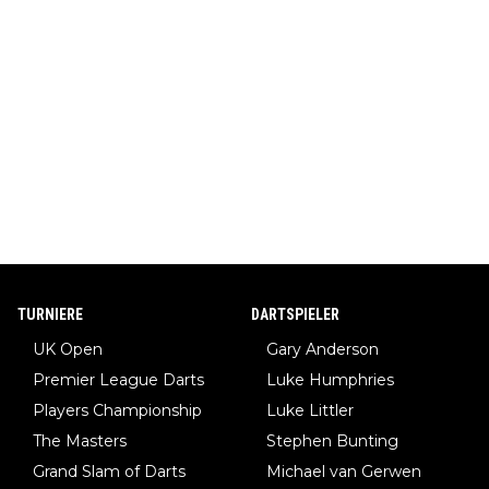
TURNIERE
DARTSPIELER
UK Open
Gary Anderson
Premier League Darts
Luke Humphries
Players Championship
Luke Littler
The Masters
Stephen Bunting
Grand Slam of Darts
Michael van Gerwen