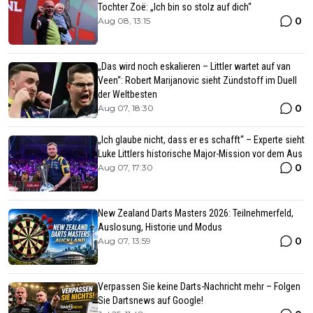
Tochter Zoë: „Ich bin so stolz auf dich“
0
Aug 08, 13:15
„Das wird noch eskalieren – Littler wartet auf van
Veen“: Robert Marijanovic sieht Zündstoff im Duell
der Weltbesten
0
Aug 07, 18:30
„Ich glaube nicht, dass er es schafft“ – Experte sieht
Luke Littlers historische Major-Mission vor dem Aus
0
Aug 07, 17:30
New Zealand Darts Masters 2026: Teilnehmerfeld,
Auslosung, Historie und Modus
0
Aug 07, 13:59
Verpassen Sie keine Darts-Nachricht mehr – Folgen
Sie Dartsnews auf Google!