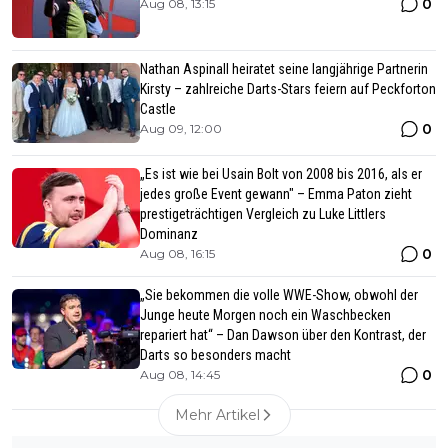
0
Aug 08, 13:15
Nathan Aspinall heiratet seine langjährige Partnerin
Kirsty – zahlreiche Darts-Stars feiern auf Peckforton
Castle
0
Aug 09, 12:00
„Es ist wie bei Usain Bolt von 2008 bis 2016, als er
jedes große Event gewann" – Emma Paton zieht
prestigeträchtigen Vergleich zu Luke Littlers
Dominanz
0
Aug 08, 16:15
„Sie bekommen die volle WWE-Show, obwohl der
Junge heute Morgen noch ein Waschbecken
repariert hat“ – Dan Dawson über den Kontrast, der
Darts so besonders macht
0
Aug 08, 14:45
Mehr Artikel