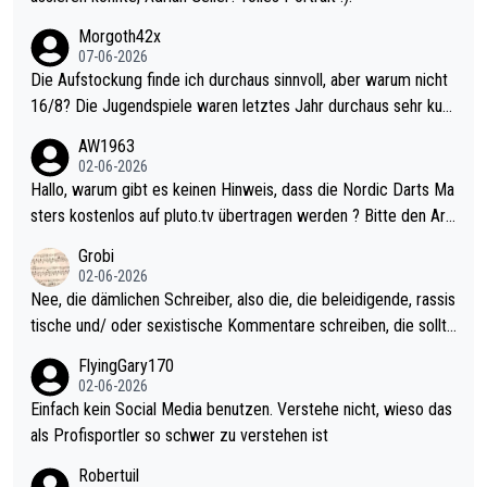
Morgoth42x
07-06-2026
Die Aufstockung finde ich durchaus sinnvoll, aber warum nicht
16/8? Die Jugendspiele waren letztes Jahr durchaus sehr kurz
weilig und besser anzuschauen, als manch Erwachsenenspiel.
AW1963
Allerdings ist Mitchell Lawrie als Nummer 1 der Welt eh qualifi
02-06-2026
ziert. Somit ändert die automatische Qualifikation des Weltmei
Hallo, warum gibt es keinen Hinweis, dass die Nordic Darts Ma
sters erstmal nichts. Ich denke sie wollen damit für nächstes J
sters kostenlos auf pluto.tv übertragen werden ? Bitte den Arti
ahr vorsorgen, denn da ist er alt genug für die PDC und wird w
kel aktualisieren, danke!
Grobi
ohl wenig WDF Turniere spielen. Dies war bei Archie Self letzt
02-06-2026
es Jahr der Fall. Er musste als amtierender Weltmeister durch
Nee, die dämlichen Schreiber, also die, die beleidigende, rassis
den Qualifier und ich glaube kaum, dass Mitchel sich das (in Ve
tische und/ oder sexistische Kommentare schreiben, die sollte
gas) antun würde, wenn er doch eigentlich die PDC-WM als Zi
n das einfach mal bleiben lassen. Sollten besser mal ihr eigene
FlyingGary170
el hat.
s Leben in den Griff kriegen. Nur eins wundert mich: Luke Little
02-06-2026
r war doch neulich erst derjenige, der über Social Media GvV p
Einfach kein Social Media benutzen. Verstehe nicht, wieso das
rovoziert hat. Und Littlers Mutter schießt öfters mal gegen Ric
als Profisportler so schwer zu verstehen ist
ardo Pietreczko auf Social Media. Hmmmm. Finde den Fehler!
Robertuil