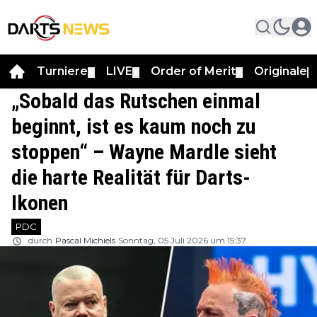
Turniere
LIVE
Order of Merit
Originale
▼
▼
▼
▼
„Sobald das Rutschen einmal
beginnt, ist es kaum noch zu
stoppen“ – Wayne Mardle sieht
die harte Realität für Darts-
Ikonen
PDC
durch
Pascal Michiels
Sonntag, 05 Juli 2026 um 15:37