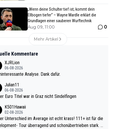
„Wenn deine Schulter tief ist, kommt dein
Ellbogen tiefer“ – Wayne Mardle erklärt die
Grundlagen einer sauberen Wurftechnik
0
Aug 09, 11:00
Mehr Artikel
uelle Kommentare
XJRLion
06-08-2026
interessante Analyse. Dank dafür.
Julian11
06-08-2026
ter Euro Titel war in Graz nicht Sindelfingen
K501Hawaii
02-08-2026
r Unterschied im Average ist echt krass! 111+ ist für die
lopment- Tour überragend und schonübertrieben stark. U