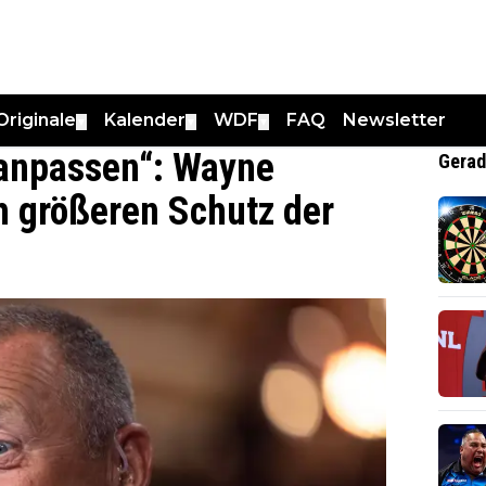
Originale
Kalender
WDF
FAQ
Newsletter
▼
▼
▼
 anpassen“: Wayne
Gerad
h größeren Schutz der