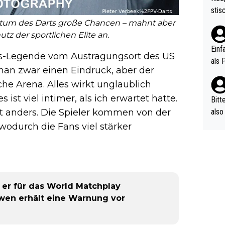
urch
stis
(in 
ten 
stum des Darts große Chancen – mahnt aber
als Z
nes 
z der sportlichen Elite an.
ttle
Einf
rts-Legende vom Austragungsort des US
vV p
als 
an zwar einen Eindruck, aber der
n Ri
ehle
he Arena. Alles wirkt unglaublich
s ist viel intimer, als ich erwartet hatte.
Bitt
also
ist anders. Die Spieler kommen von der
ung,
wodurch die Fans viel stärker
werd
aube
sych
d di
e ma
 er für das World Matchplay
n…
erwen erhält eine Warnung vor