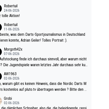
 Ave dagegen eigentlich schon zu schwach - gerad
Robertuil
st recht. Da gewinnst keinen Blumentopf - ist ja n
24-06-2026
kalspiel eines Kreisligisten vs einem Bu
 tolle Aktion!
ligisten.
Robertuil
11-06-2026
beste, was dem Darts-Sportjournalismus in Deutschland
ieren konnte, Adrian Geiler! Tolles Portrait :).
Morgoth42x
07-06-2026
Aufstockung finde ich durchaus sinnvoll, aber warum nicht
r durchaus sehr kur
lig und besser anzuschauen, als manch Erwachsenenspie
AW1963
02-06-2026
ert. Somit ändert die automatische Qualifikation des Weltm
e Nordic Darts M
mal nichts. Ich denke sie wollen damit für nächste
rs kostenlos auf pluto.tv übertragen werden ? Bitte den A
hr vorsorgen, denn da ist er alt genug für die PDC und wir
el aktualisieren, danke!
Grobi
hl wenig WDF Turniere spielen. Dies war bei Archie Self l
02-06-2026
es Jahr der Fall. Er musste als amtierender Weltmeister d
 die dämlichen Schreiber, also die, die beleidigende, rassi