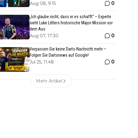
0
Aug 08, 9:15
„Ich glaube nicht, dass er es schafft“ – Experte
sieht Luke Littlers historische Major-Mission vor
dem Aus
0
Aug 07, 17:30
Verpassen Sie keine Darts-Nachricht mehr –
Folgen Sie Dartsnews auf Google!
0
Jul 25, 11:48
Mehr Artikel