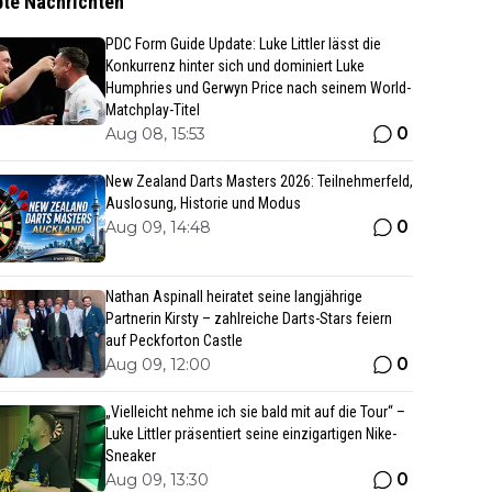
bte Nachrichten
PDC Form Guide Update: Luke Littler lässt die
Konkurrenz hinter sich und dominiert Luke
Humphries und Gerwyn Price nach seinem World-
Matchplay-Titel
0
Aug 08, 15:53
New Zealand Darts Masters 2026: Teilnehmerfeld,
Auslosung, Historie und Modus
0
Aug 09, 14:48
Nathan Aspinall heiratet seine langjährige
Partnerin Kirsty – zahlreiche Darts-Stars feiern
auf Peckforton Castle
0
Aug 09, 12:00
„Vielleicht nehme ich sie bald mit auf die Tour“ –
Luke Littler präsentiert seine einzigartigen Nike-
Sneaker
0
Aug 09, 13:30