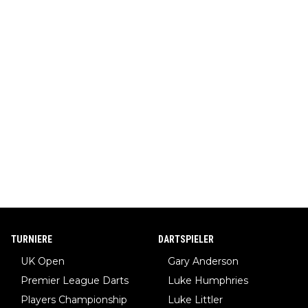
TURNIERE
DARTSPIELER
UK Open
Gary Anderson
Premier League Darts
Luke Humphries
Players Championship
Luke Littler