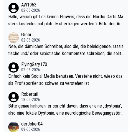
weilig und besser anzuschauen, als manch Erwachsenenspiel.
AW1963
Allerdings ist Mitchell Lawrie als Nummer 1 der Welt eh qualifi
02-06-2026
ziert. Somit ändert die automatische Qualifikation des Weltmei
Hallo, warum gibt es keinen Hinweis, dass die Nordic Darts Ma
sters erstmal nichts. Ich denke sie wollen damit für nächstes J
sters kostenlos auf pluto.tv übertragen werden ? Bitte den Arti
ahr vorsorgen, denn da ist er alt genug für die PDC und wird w
kel aktualisieren, danke!
Grobi
ohl wenig WDF Turniere spielen. Dies war bei Archie Self letzt
02-06-2026
es Jahr der Fall. Er musste als amtierender Weltmeister durch
Nee, die dämlichen Schreiber, also die, die beleidigende, rassis
den Qualifier und ich glaube kaum, dass Mitchel sich das (in Ve
tische und/ oder sexistische Kommentare schreiben, die sollte
gas) antun würde, wenn er doch eigentlich die PDC-WM als Zi
n das einfach mal bleiben lassen. Sollten besser mal ihr eigene
FlyingGary170
el hat.
s Leben in den Griff kriegen. Nur eins wundert mich: Luke Little
02-06-2026
r war doch neulich erst derjenige, der über Social Media GvV p
Einfach kein Social Media benutzen. Verstehe nicht, wieso das
rovoziert hat. Und Littlers Mutter schießt öfters mal gegen Ric
als Profisportler so schwer zu verstehen ist
ardo Pietreczko auf Social Media. Hmmmm. Finde den Fehler!
Robertuil
18-05-2026
Bitte genau hinhören: er spricht davon, dass er eine „dystonia“,
also eine fokale Dystonie, eine neurologische Bewegungsstöru
ng, bei der unkontrolliert Bewegungen und Krämpfe erzeugt w
derJoker04
erden, im Arm hat. Und, dass Medikamente ihm helfen! Ich glau
09-05-2026