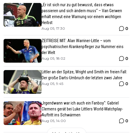
„Er ist sich nur zu gut bewusst, dass etwas
passieren und sich ändern muss“ – Van Gerwen
erhält erneut eine Warnung vor einem wichtigen
Herbst
0
Aug 05, 17:30
ZEITREISE MIT: Alan Warriner-Little – vom
psychiatrischen Krankenpfleger zur Nummer eins
der Welt
0
Aug 05, 18:02
Littler an der Spitze, Wright und Smith im freien Fall:
Der große Darts-Umbruch der letzten zwei Jahre
0
Aug 05, 9:45
„Irgendwann war ich auch ein Fanboy“: Gabriel
Clemens gerät bei Luke Littlers World-Matchplay-
Auftritt ins Schwärmen
0
Aug 05, 14:00