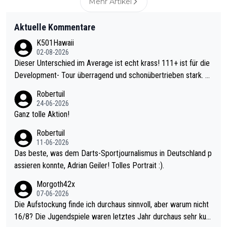
Mehr Artikel
Aktuelle Kommentare
K501Hawaii
02-08-2026
Dieser Unterschied im Average ist echt krass! 111+ ist für die
Development- Tour überragend und schonübertrieben stark. U
nter 60 im Ave dagegen eigentlich schon zu schwach - gerade
Robertuil
mal 40+ erst recht. Da gewinnst keinen Blumentopf - ist ja noc
24-06-2026
h krasser wie ein Pokalspiel eines Kreisligisten vs einem Bund
Ganz tolle Aktion!
esligisten.
Robertuil
11-06-2026
Das beste, was dem Darts-Sportjournalismus in Deutschland p
assieren konnte, Adrian Geiler! Tolles Portrait :).
Morgoth42x
07-06-2026
Die Aufstockung finde ich durchaus sinnvoll, aber warum nicht
16/8? Die Jugendspiele waren letztes Jahr durchaus sehr kurz