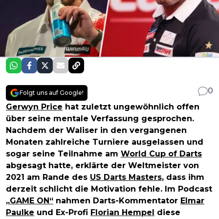
0
Folgt uns auf Google!
Gerwyn Price
hat zuletzt ungewöhnlich offen
über seine mentale Verfassung gesprochen.
Nachdem der Waliser in den vergangenen
Monaten zahlreiche Turniere ausgelassen und
sogar seine Teilnahme am
World Cup of Darts
abgesagt hatte, erklärte der Weltmeister von
2021 am Rande des
US Darts Masters
, dass ihm
derzeit schlicht die Motivation fehle. Im Podcast
„GAME ON“
nahmen Darts-Kommentator
Elmar
Paulke
und Ex-Profi
Florian Hempel
diese