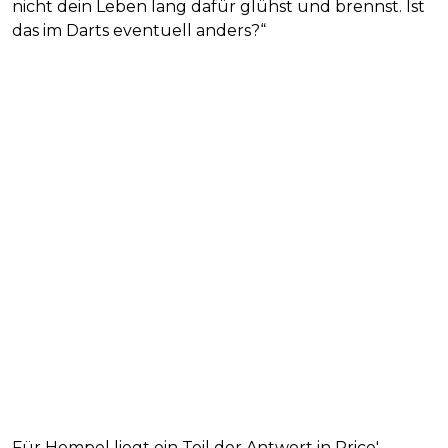
nicht dein Leben lang dafür glühst und brennst. Ist
das im Darts eventuell anders?“
Für Hempel liegt ein Teil der Antwort in Price'