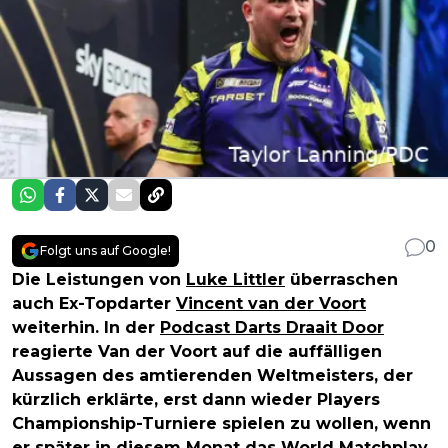
0
Folgt uns auf Google!
Die Leistungen von
Luke Littler
überraschen
auch Ex-Topdarter
Vincent van der Voort
weiterhin. In der
Podcast Darts Draait Door
reagierte Van der Voort auf die auffälligen
Aussagen des amtierenden Weltmeisters, der
kürzlich erklärte, erst dann wieder Players
Championship-Turniere spielen zu wollen, wenn
er später in diesem Monat das World Matchplay