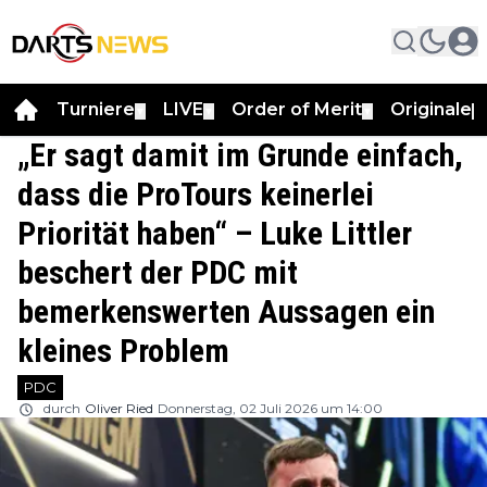
Turniere
LIVE
Order of Merit
Originale
▼
▼
▼
▼
„Er sagt damit im Grunde einfach,
dass die ProTours keinerlei
Priorität haben“ – Luke Littler
beschert der PDC mit
bemerkenswerten Aussagen ein
kleines Problem
PDC
durch
Oliver Ried
Donnerstag, 02 Juli 2026 um 14:00