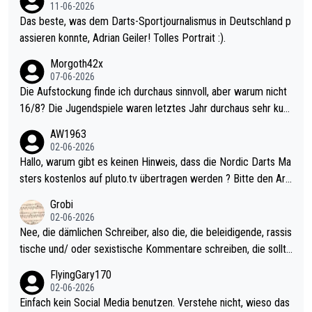
11-06-2026
Das beste, was dem Darts-Sportjournalismus in Deutschland p
assieren konnte, Adrian Geiler! Tolles Portrait :).
Morgoth42x
07-06-2026
Die Aufstockung finde ich durchaus sinnvoll, aber warum nicht
16/8? Die Jugendspiele waren letztes Jahr durchaus sehr kurz
weilig und besser anzuschauen, als manch Erwachsenenspiel.
AW1963
Allerdings ist Mitchell Lawrie als Nummer 1 der Welt eh qualifi
02-06-2026
ziert. Somit ändert die automatische Qualifikation des Weltmei
Hallo, warum gibt es keinen Hinweis, dass die Nordic Darts Ma
sters erstmal nichts. Ich denke sie wollen damit für nächstes J
sters kostenlos auf pluto.tv übertragen werden ? Bitte den Arti
ahr vorsorgen, denn da ist er alt genug für die PDC und wird w
kel aktualisieren, danke!
Grobi
ohl wenig WDF Turniere spielen. Dies war bei Archie Self letzt
02-06-2026
es Jahr der Fall. Er musste als amtierender Weltmeister durch
Nee, die dämlichen Schreiber, also die, die beleidigende, rassis
den Qualifier und ich glaube kaum, dass Mitchel sich das (in Ve
tische und/ oder sexistische Kommentare schreiben, die sollte
gas) antun würde, wenn er doch eigentlich die PDC-WM als Zi
n das einfach mal bleiben lassen. Sollten besser mal ihr eigene
FlyingGary170
el hat.
s Leben in den Griff kriegen. Nur eins wundert mich: Luke Little
02-06-2026
r war doch neulich erst derjenige, der über Social Media GvV p
Einfach kein Social Media benutzen. Verstehe nicht, wieso das