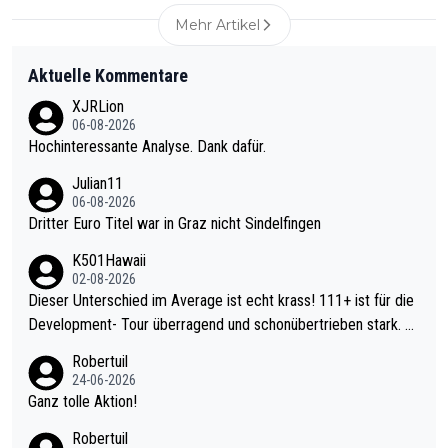
Mehr Artikel
Aktuelle Kommentare
XJRLion
06-08-2026
Hochinteressante Analyse. Dank dafür.
Julian11
06-08-2026
Dritter Euro Titel war in Graz nicht Sindelfingen
K501Hawaii
02-08-2026
Dieser Unterschied im Average ist echt krass! 111+ ist für die
Development- Tour überragend und schonübertrieben stark. U
nter 60 im Ave dagegen eigentlich schon zu schwach - gerade
Robertuil
mal 40+ erst recht. Da gewinnst keinen Blumentopf - ist ja noc
24-06-2026
h krasser wie ein Pokalspiel eines Kreisligisten vs einem Bund
Ganz tolle Aktion!
esligisten.
Robertuil