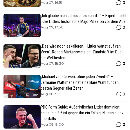
0
Aug 07, 16:15
„Ich glaube nicht, dass er es schafft“ – Experte sieht
Luke Littlers historische Major-Mission vor dem Aus
0
Aug 07, 17:30
„Das wird noch eskalieren – Littler wartet auf van
Veen“: Robert Marijanovic sieht Zündstoff im Duell
der Weltbesten
0
Aug 07, 18:30
„Michael van Gerwen, ohne jeden Zweifel“ –
Jermaine Wattimena hat eine klare Wahl für den
besten Gegner aller Zeiten
0
Aug 08, 9:15
PDC Form Guide: Außerirdischer Littler dominiert –
selbst ein 3:6 ist gegen ihn ein Erfolg, Nijman glänzt
ebenfalls
0
Aug 08, 8:00