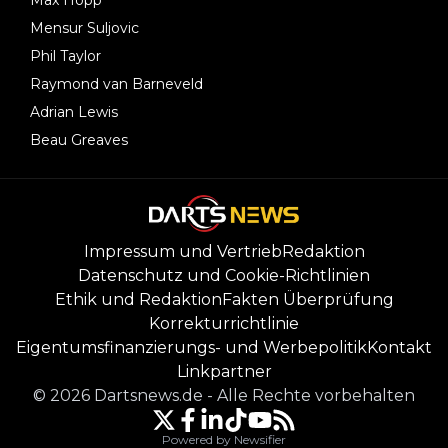
Mensur Suljovic
Phil Taylor
Raymond van Barneveld
Adrian Lewis
Beau Greaves
Impressum und Vertrieb
Redaktion
Datenschutz und Cookie-Richtlinien
Ethik und Redaktion
Fakten Überprüfung
Korrekturrichtlinie
Eigentumsfinanzierungs- und Werbepolitik
Kontakt
Linkpartner
©
2026
Dartsnews.de
-
Alle Rechte vorbehalten
Powered by Newsifier