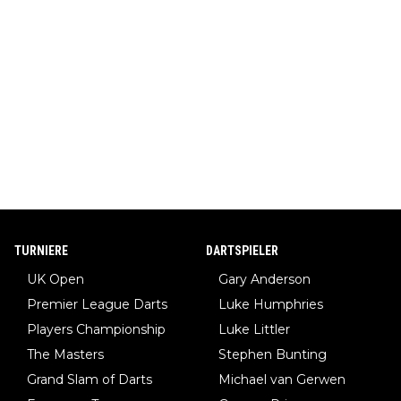
TURNIERE
DARTSPIELER
UK Open
Gary Anderson
Premier League Darts
Luke Humphries
Players Championship
Luke Littler
The Masters
Stephen Bunting
Grand Slam of Darts
Michael van Gerwen