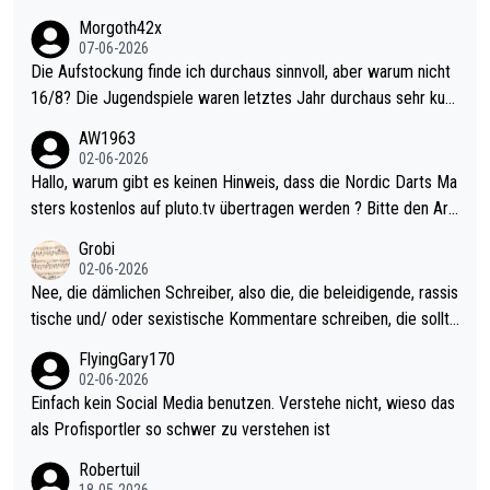
Morgoth42x
07-06-2026
Die Aufstockung finde ich durchaus sinnvoll, aber warum nicht
16/8? Die Jugendspiele waren letztes Jahr durchaus sehr kurz
weilig und besser anzuschauen, als manch Erwachsenenspiel.
AW1963
Allerdings ist Mitchell Lawrie als Nummer 1 der Welt eh qualifi
02-06-2026
ziert. Somit ändert die automatische Qualifikation des Weltmei
Hallo, warum gibt es keinen Hinweis, dass die Nordic Darts Ma
sters erstmal nichts. Ich denke sie wollen damit für nächstes J
sters kostenlos auf pluto.tv übertragen werden ? Bitte den Arti
ahr vorsorgen, denn da ist er alt genug für die PDC und wird w
kel aktualisieren, danke!
Grobi
ohl wenig WDF Turniere spielen. Dies war bei Archie Self letzt
02-06-2026
es Jahr der Fall. Er musste als amtierender Weltmeister durch
Nee, die dämlichen Schreiber, also die, die beleidigende, rassis
den Qualifier und ich glaube kaum, dass Mitchel sich das (in Ve
tische und/ oder sexistische Kommentare schreiben, die sollte
gas) antun würde, wenn er doch eigentlich die PDC-WM als Zi
n das einfach mal bleiben lassen. Sollten besser mal ihr eigene
FlyingGary170
el hat.
s Leben in den Griff kriegen. Nur eins wundert mich: Luke Little
02-06-2026
r war doch neulich erst derjenige, der über Social Media GvV p
Einfach kein Social Media benutzen. Verstehe nicht, wieso das
rovoziert hat. Und Littlers Mutter schießt öfters mal gegen Ric
als Profisportler so schwer zu verstehen ist
ardo Pietreczko auf Social Media. Hmmmm. Finde den Fehler!
Robertuil
18-05-2026