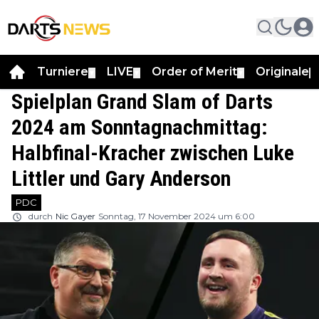
Turniere
LIVE
Order of Merit
Originale
▼
▼
▼
▼
Spielplan Grand Slam of Darts
2024 am Sonntagnachmittag:
Halbfinal-Kracher zwischen Luke
Littler und Gary Anderson
PDC
durch
Nic Gayer
Sonntag, 17 November 2024 um 6:00