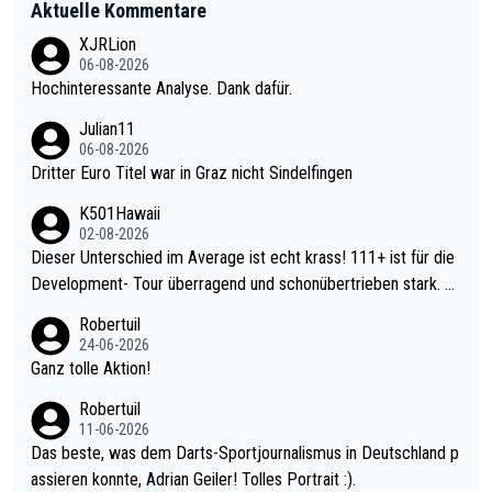
Aktuelle Kommentare
XJRLion
06-08-2026
Hochinteressante Analyse. Dank dafür.
Julian11
06-08-2026
Dritter Euro Titel war in Graz nicht Sindelfingen
K501Hawaii
02-08-2026
Dieser Unterschied im Average ist echt krass! 111+ ist für die
Development- Tour überragend und schonübertrieben stark. U
nter 60 im Ave dagegen eigentlich schon zu schwach - gerade
Robertuil
mal 40+ erst recht. Da gewinnst keinen Blumentopf - ist ja noc
24-06-2026
h krasser wie ein Pokalspiel eines Kreisligisten vs einem Bund
Ganz tolle Aktion!
esligisten.
Robertuil
11-06-2026
Das beste, was dem Darts-Sportjournalismus in Deutschland p
assieren konnte, Adrian Geiler! Tolles Portrait :).