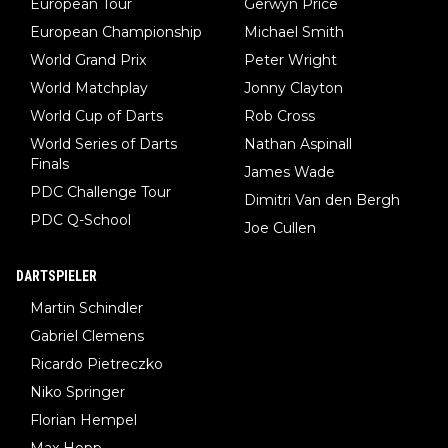
European Tour
Gerwyn Price
European Championship
Michael Smith
World Grand Prix
Peter Wright
World Matchplay
Jonny Clayton
World Cup of Darts
Rob Cross
World Series of Darts
Nathan Aspinall
Finals
James Wade
PDC Challenge Tour
Dimitri Van den Bergh
PDC Q-School
Joe Cullen
DARTSPIELER
Martin Schindler
Gabriel Clemens
Ricardo Pietreczko
Niko Springer
Florian Hempel
Max Hopp