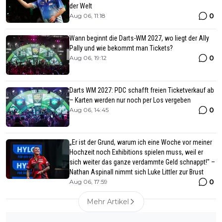
der Welt
0
Aug 06, 11:18
Wann beginnt die Darts-WM 2027, wo liegt der Ally
Pally und wie bekommt man Tickets?
0
Aug 06, 19:12
Darts WM 2027: PDC schafft freien Ticketverkauf ab
– Karten werden nur noch per Los vergeben
0
Aug 06, 14:45
„Er ist der Grund, warum ich eine Woche vor meiner
Hochzeit noch Exhibitions spielen muss, weil er
sich weiter das ganze verdammte Geld schnappt!" –
Nathan Aspinall nimmt sich Luke Littler zur Brust
0
Aug 06, 17:59
Mehr Artikel