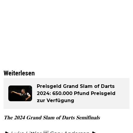
Weiterlesen
Preisgeld Grand Slam of Darts
2024: 650.000 Pfund Preisgeld
zur Verfügung
𝐓𝐡𝐞 𝟐𝟎𝟐𝟒 𝐆𝐫𝐚𝐧𝐝 𝐒𝐥𝐚𝐦 𝐨𝐟 𝐃𝐚𝐫𝐭𝐬 𝐒𝐞𝐦𝐢𝐟𝐢𝐧𝐚𝐥𝐬