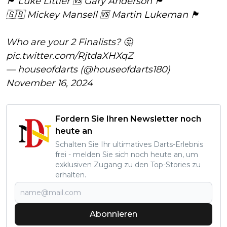
🏴󠁧󠁢󠁥󠁮󠁧󠁿 Luke Littler 🆚 Gary Anderson 🏴󠁧󠁢󠁳󠁣󠁴󠁿
🇬🇧 Mickey Mansell 🆚 Martin Lukeman 🏴󠁧󠁢󠁥󠁮󠁧󠁿
Who are your 2 Finalists? 🤔
pic.twitter.com/RjtdaXHXqZ
— houseofdarts (@houseofdarts180)
November 16, 2024
Fordern Sie Ihren Newsletter noch
heute an
Schalten Sie Ihr ultimatives Darts-Erlebnis
frei - melden Sie sich noch heute an, um
exklusiven Zugang zu den Top-Stories zu
erhalten.
Abonnieren