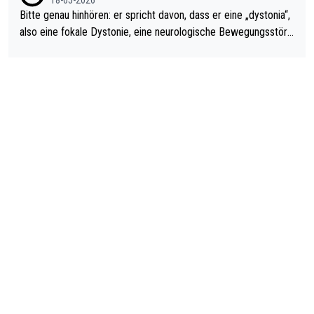
Bitte genau hinhören: er spricht davon, dass er eine „dystonia“,
also eine fokale Dystonie, eine neurologische Bewegungsstöru
ng, bei der unkontrolliert Bewegungen und Krämpfe erzeugt w
erden, im Arm hat. Und, dass Medikamente ihm helfen! Ich glau
be immer noch, dass sehr viele der Dartits-Fälle fälschlich psy
chologisiert werden und eigentlich fokale Dystonien sind. Und
diese könnten teils wirksam behandelt werden! Dafür müsste
man nur zum Neurologen und nicht zum Mentaltrainer gehen…