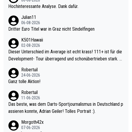
06-08-2026
Hochinteressante Analyse. Dank dafür.
Julian11
06-08-2026
Dritter Euro Titel war in Graz nicht Sindelfingen
K501Hawaii
02-08-2026
Dieser Unterschied im Average ist echt krass! 111+ ist für die
Development- Tour überragend und schonübertrieben stark. U
nter 60 im Ave dagegen eigentlich schon zu schwach - gerade
Robertuil
mal 40+ erst recht. Da gewinnst keinen Blumentopf - ist ja noc
24-06-2026
h krasser wie ein Pokalspiel eines Kreisligisten vs einem Bund
Ganz tolle Aktion!
esligisten.
Robertuil
11-06-2026
Das beste, was dem Darts-Sportjournalismus in Deutschland p
assieren konnte, Adrian Geiler! Tolles Portrait :).
Morgoth42x
07-06-2026