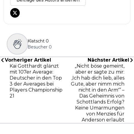
Beiträge des Autors ansehen
Klatscht
0
Besucher
0
Vorheriger Artikel
Nächster Artikel
Kai Gotthardt glänzt
„Nicht böse gemeint,
mit 107er Average:
aber er sagte zu mir:
Deutscher in den Top
‚Ich hab dich lieb, alles
3 der Averages bei
Gute, aber nimm mich
Players Championship
nicht in den Arm'“ –
21
Das Geheimnis von
Schottlands Erfolg?
Keine Umarmungen
von Menzies für
Anderson erlaubt