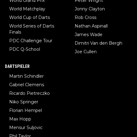
World Grand Prix
Peter Wright
World Matchplay
Jonny Clayton
World Cup of Darts
Rob Cross
World Series of Darts
Nathan Aspinall
Finals
James Wade
PDC Challenge Tour
Dimitri Van den Bergh
PDC Q-School
Joe Cullen
DARTSPIELER
Martin Schindler
Gabriel Clemens
Ricardo Pietreczko
Niko Springer
Florian Hempel
Max Hopp
Mensur Suljovic
Phil Taylor