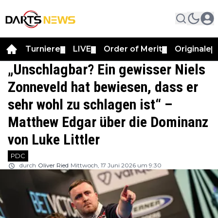
Turniere
LIVE
Order of Merit
Originale
▼
▼
▼
▼
„Unschlagbar? Ein gewisser Niels
Zonneveld hat bewiesen, dass er
sehr wohl zu schlagen ist“ –
Matthew Edgar über die Dominanz
von Luke Littler
PDC
durch
Oliver Ried
Mittwoch, 17 Juni 2026 um 9:30