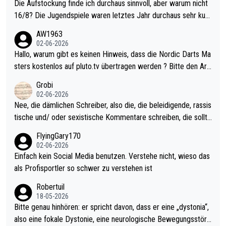
Die Aufstockung finde ich durchaus sinnvoll, aber warum nicht
16/8? Die Jugendspiele waren letztes Jahr durchaus sehr kurz
weilig und besser anzuschauen, als manch Erwachsenenspiel.
AW1963
Allerdings ist Mitchell Lawrie als Nummer 1 der Welt eh qualifi
02-06-2026
ziert. Somit ändert die automatische Qualifikation des Weltmei
Hallo, warum gibt es keinen Hinweis, dass die Nordic Darts Ma
sters erstmal nichts. Ich denke sie wollen damit für nächstes J
sters kostenlos auf pluto.tv übertragen werden ? Bitte den Arti
ahr vorsorgen, denn da ist er alt genug für die PDC und wird w
kel aktualisieren, danke!
Grobi
ohl wenig WDF Turniere spielen. Dies war bei Archie Self letzt
02-06-2026
es Jahr der Fall. Er musste als amtierender Weltmeister durch
Nee, die dämlichen Schreiber, also die, die beleidigende, rassis
den Qualifier und ich glaube kaum, dass Mitchel sich das (in Ve
tische und/ oder sexistische Kommentare schreiben, die sollte
gas) antun würde, wenn er doch eigentlich die PDC-WM als Zi
n das einfach mal bleiben lassen. Sollten besser mal ihr eigene
FlyingGary170
el hat.
s Leben in den Griff kriegen. Nur eins wundert mich: Luke Little
02-06-2026
r war doch neulich erst derjenige, der über Social Media GvV p
Einfach kein Social Media benutzen. Verstehe nicht, wieso das
rovoziert hat. Und Littlers Mutter schießt öfters mal gegen Ric
als Profisportler so schwer zu verstehen ist
ardo Pietreczko auf Social Media. Hmmmm. Finde den Fehler!
Robertuil
18-05-2026
Bitte genau hinhören: er spricht davon, dass er eine „dystonia“,
also eine fokale Dystonie, eine neurologische Bewegungsstöru