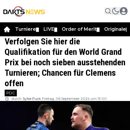
Turniere
LIVE
Order of Merit
Originale
▼
▼
▼
▼
Verfolgen Sie hier die
Qualifikation für den World Grand
Prix bei noch sieben ausstehenden
Turnieren; Chancen für Clemens
offen
PDC
durch
Sylke Puck
Freitag, 06 September 2024 um 13:00