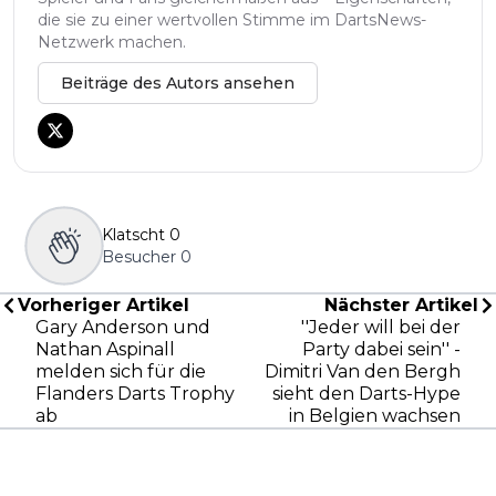
die sie zu einer wertvollen Stimme im DartsNews-
Netzwerk machen.
Beiträge des Autors ansehen
Klatscht
0
Besucher
0
Vorheriger Artikel
Nächster Artikel
Gary Anderson und
''Jeder will bei der
Nathan Aspinall
Party dabei sein'' -
melden sich für die
Dimitri Van den Bergh
Flanders Darts Trophy
sieht den Darts-Hype
ab
in Belgien wachsen