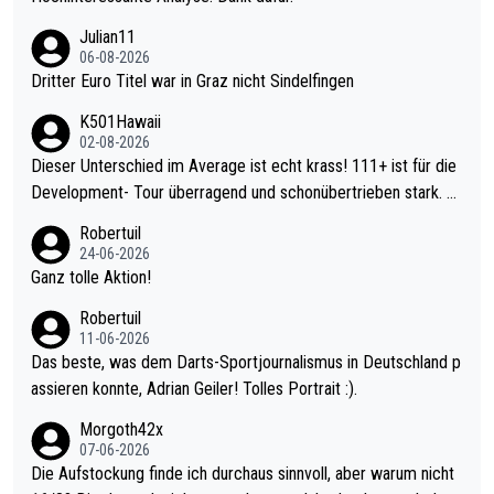
Julian11
06-08-2026
Dritter Euro Titel war in Graz nicht Sindelfingen
K501Hawaii
02-08-2026
Dieser Unterschied im Average ist echt krass! 111+ ist für die
Development- Tour überragend und schonübertrieben stark. U
nter 60 im Ave dagegen eigentlich schon zu schwach - gerade
Robertuil
mal 40+ erst recht. Da gewinnst keinen Blumentopf - ist ja noc
24-06-2026
h krasser wie ein Pokalspiel eines Kreisligisten vs einem Bund
Ganz tolle Aktion!
esligisten.
Robertuil
11-06-2026
Das beste, was dem Darts-Sportjournalismus in Deutschland p
assieren konnte, Adrian Geiler! Tolles Portrait :).
Morgoth42x
07-06-2026
Die Aufstockung finde ich durchaus sinnvoll, aber warum nicht