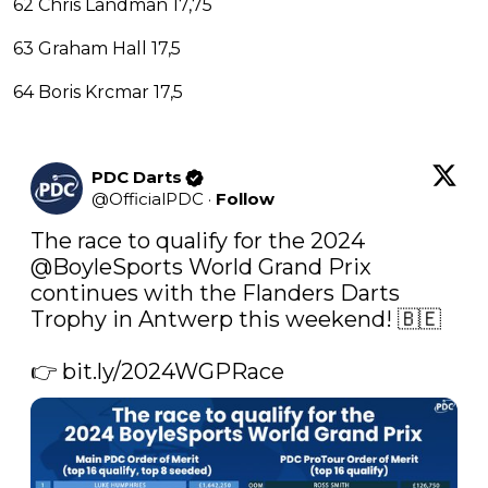
62 Chris Landman 17,75
63 Graham Hall 17,5
64 Boris Krcmar 17,5
PDC Darts
@
OfficialPDC
·
Follow
The race to qualify for the 2024 
@BoyleSports
 World Grand Prix 
continues with the Flanders Darts 
Trophy in Antwerp this weekend! 🇧🇪

👉 
bit.ly/2024WGPRace