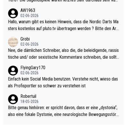
weilig und besser anzuschauen, als manch Erwachsenenspiel.
AW1963
Allerdings ist Mitchell Lawrie als Nummer 1 der Welt eh qualifi
02-06-2026
ziert. Somit ändert die automatische Qualifikation des Weltmei
Hallo, warum gibt es keinen Hinweis, dass die Nordic Darts Ma
sters erstmal nichts. Ich denke sie wollen damit für nächstes J
sters kostenlos auf pluto.tv übertragen werden ? Bitte den Arti
ahr vorsorgen, denn da ist er alt genug für die PDC und wird w
kel aktualisieren, danke!
Grobi
ohl wenig WDF Turniere spielen. Dies war bei Archie Self letzt
02-06-2026
es Jahr der Fall. Er musste als amtierender Weltmeister durch
Nee, die dämlichen Schreiber, also die, die beleidigende, rassis
den Qualifier und ich glaube kaum, dass Mitchel sich das (in Ve
tische und/ oder sexistische Kommentare schreiben, die sollte
gas) antun würde, wenn er doch eigentlich die PDC-WM als Zi
n das einfach mal bleiben lassen. Sollten besser mal ihr eigene
FlyingGary170
el hat.
s Leben in den Griff kriegen. Nur eins wundert mich: Luke Little
02-06-2026
r war doch neulich erst derjenige, der über Social Media GvV p
Einfach kein Social Media benutzen. Verstehe nicht, wieso das
rovoziert hat. Und Littlers Mutter schießt öfters mal gegen Ric
als Profisportler so schwer zu verstehen ist
ardo Pietreczko auf Social Media. Hmmmm. Finde den Fehler!
Robertuil
18-05-2026
Bitte genau hinhören: er spricht davon, dass er eine „dystonia“,
also eine fokale Dystonie, eine neurologische Bewegungsstöru
ng, bei der unkontrolliert Bewegungen und Krämpfe erzeugt w