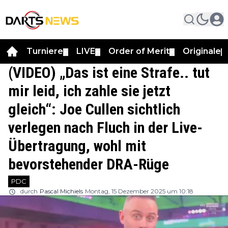
Turniere
LIVE
Order of Merit
Originale
▼
▼
▼
▼
(VIDEO) „Das ist eine Strafe.. tut
mir leid, ich zahle sie jetzt
gleich“: Joe Cullen sichtlich
verlegen nach Fluch in der Live-
Übertragung, wohl mit
bevorstehender DRA-Rüge
PDC
durch
Pascal Michiels
Montag, 15 Dezember 2025 um 10:18