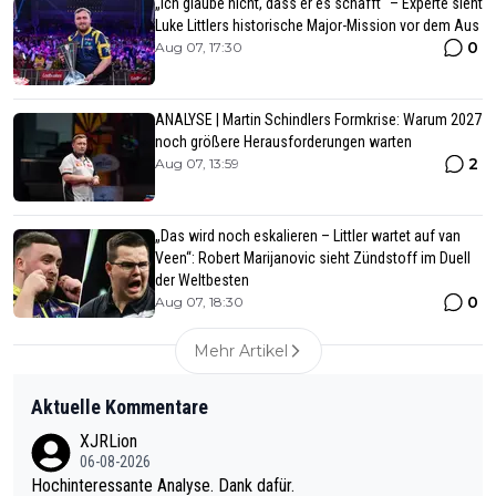
„Ich glaube nicht, dass er es schafft“ – Experte sieht
Luke Littlers historische Major-Mission vor dem Aus
0
Aug 07, 17:30
ANALYSE | Martin Schindlers Formkrise: Warum 2027
noch größere Herausforderungen warten
2
Aug 07, 13:59
„Das wird noch eskalieren – Littler wartet auf van
Veen“: Robert Marijanovic sieht Zündstoff im Duell
der Weltbesten
0
Aug 07, 18:30
Mehr Artikel
Aktuelle Kommentare
XJRLion
06-08-2026
Hochinteressante Analyse. Dank dafür.