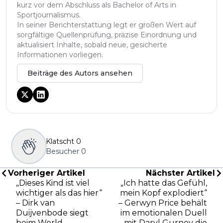
kurz vor dem Abschluss als Bachelor of Arts in
Sportjournalismus.
In seiner Berichterstattung legt er großen Wert auf
sorgfältige Quellenprüfung, präzise Einordnung und
aktualisiert Inhalte, sobald neue, gesicherte
Informationen vorliegen.
Beiträge des Autors ansehen
Klatscht
0
Besucher
0
Vorheriger Artikel
Nächster Artikel
„Dieses Kind ist viel
„Ich hatte das Gefühl,
wichtiger als das hier“
mein Kopf explodiert“
– Dirk van
– Gerwyn Price behält
Duijvenbode siegt
im emotionalen Duell
beim World
mit Daryl Gurney die