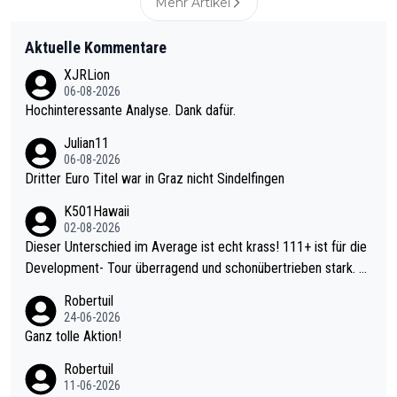
Mehr Artikel
Aktuelle Kommentare
XJRLion
06-08-2026
Hochinteressante Analyse. Dank dafür.
Julian11
06-08-2026
Dritter Euro Titel war in Graz nicht Sindelfingen
K501Hawaii
02-08-2026
Dieser Unterschied im Average ist echt krass! 111+ ist für die
Development- Tour überragend und schonübertrieben stark. U
nter 60 im Ave dagegen eigentlich schon zu schwach - gerade
Robertuil
mal 40+ erst recht. Da gewinnst keinen Blumentopf - ist ja noc
24-06-2026
h krasser wie ein Pokalspiel eines Kreisligisten vs einem Bund
Ganz tolle Aktion!
esligisten.
Robertuil
11-06-2026