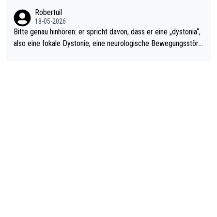
ardo Pietreczko auf Social Media. Hmmmm. Finde den Fehler!
Robertuil
18-05-2026
Bitte genau hinhören: er spricht davon, dass er eine „dystonia“,
also eine fokale Dystonie, eine neurologische Bewegungsstöru
ng, bei der unkontrolliert Bewegungen und Krämpfe erzeugt w
erden, im Arm hat. Und, dass Medikamente ihm helfen! Ich glau
be immer noch, dass sehr viele der Dartits-Fälle fälschlich psy
chologisiert werden und eigentlich fokale Dystonien sind. Und
diese könnten teils wirksam behandelt werden! Dafür müsste
man nur zum Neurologen und nicht zum Mentaltrainer gehen…