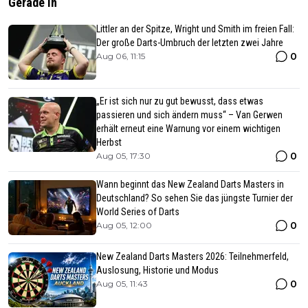
Gerade In
Littler an der Spitze, Wright und Smith im freien Fall:
Der große Darts-Umbruch der letzten zwei Jahre
0
Aug 06, 11:15
„Er ist sich nur zu gut bewusst, dass etwas
passieren und sich ändern muss“ – Van Gerwen
erhält erneut eine Warnung vor einem wichtigen
Herbst
0
Aug 05, 17:30
Wann beginnt das New Zealand Darts Masters in
Deutschland? So sehen Sie das jüngste Turnier der
World Series of Darts
0
Aug 05, 12:00
New Zealand Darts Masters 2026: Teilnehmerfeld,
Auslosung, Historie und Modus
0
Aug 05, 11:43