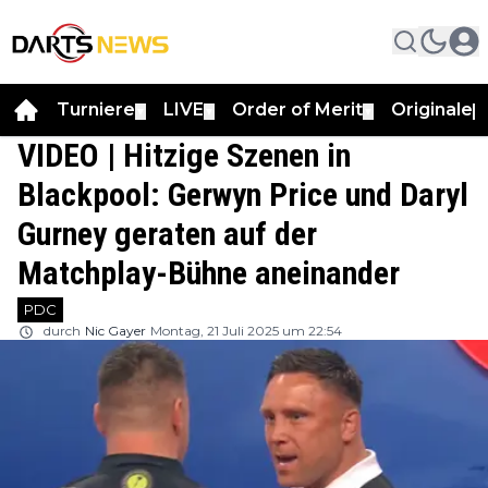
Turniere
LIVE
Order of Merit
Originale
▼
▼
▼
▼
VIDEO | Hitzige Szenen in
Blackpool: Gerwyn Price und Daryl
Gurney geraten auf der
Matchplay-Bühne aneinander
PDC
durch
Nic Gayer
Montag, 21 Juli 2025 um 22:54