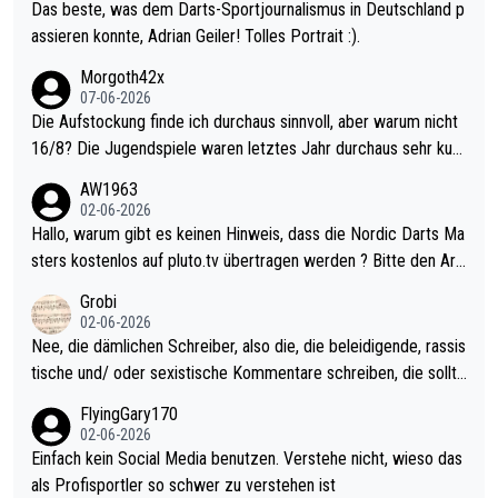
Das beste, was dem Darts-Sportjournalismus in Deutschland p
assieren konnte, Adrian Geiler! Tolles Portrait :).
Morgoth42x
07-06-2026
Die Aufstockung finde ich durchaus sinnvoll, aber warum nicht
16/8? Die Jugendspiele waren letztes Jahr durchaus sehr kurz
weilig und besser anzuschauen, als manch Erwachsenenspiel.
AW1963
Allerdings ist Mitchell Lawrie als Nummer 1 der Welt eh qualifi
02-06-2026
ziert. Somit ändert die automatische Qualifikation des Weltmei
Hallo, warum gibt es keinen Hinweis, dass die Nordic Darts Ma
sters erstmal nichts. Ich denke sie wollen damit für nächstes J
sters kostenlos auf pluto.tv übertragen werden ? Bitte den Arti
ahr vorsorgen, denn da ist er alt genug für die PDC und wird w
kel aktualisieren, danke!
Grobi
ohl wenig WDF Turniere spielen. Dies war bei Archie Self letzt
02-06-2026
es Jahr der Fall. Er musste als amtierender Weltmeister durch
Nee, die dämlichen Schreiber, also die, die beleidigende, rassis
den Qualifier und ich glaube kaum, dass Mitchel sich das (in Ve
tische und/ oder sexistische Kommentare schreiben, die sollte
gas) antun würde, wenn er doch eigentlich die PDC-WM als Zi
n das einfach mal bleiben lassen. Sollten besser mal ihr eigene
FlyingGary170
el hat.
s Leben in den Griff kriegen. Nur eins wundert mich: Luke Little
02-06-2026
r war doch neulich erst derjenige, der über Social Media GvV p
Einfach kein Social Media benutzen. Verstehe nicht, wieso das
rovoziert hat. Und Littlers Mutter schießt öfters mal gegen Ric
als Profisportler so schwer zu verstehen ist