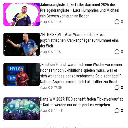
Jahresrangliste: Luke Littler dominiert 2026 die
Preisgeldrangliste – Luke Humphries und Michael
van Gerwen verlieren an Boden
0
Aug 06, 14:15
ZEITREISE MIT: Alan Warriner-Little – vom
psychiatrischen Krankenpfleger zur Nummer eins
der Welt
0
Aug 06, 11:18
„Er ist der Grund, warum ich eine Woche vor meiner
Hochzeit noch Exhibitions spielen muss, weil er
sich weiter das ganze verdammte Geld schnappt!" –
Nathan Aspinall nimmt sich Luke Littler zur Brust
0
Aug 06, 17:59
Darts WM 2027: PDC schafft freien Ticketverkauf ab
– Karten werden nur noch per Los vergeben
0
Aug 06, 14:45