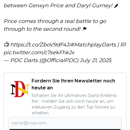
between Gerwyn Price and Daryl Gurney! 🌶️
Price comes through a real battle to go
through to the second round! 🏴󠁧󠁢󠁷󠁬󠁳󠁿
📺
https://t.co/ZboV9dF4Ji
#MatchplayDarts
| R1
pic.twitter.com/c7sekFhkJx
— PDC Darts (@OfficialPDC)
July 21, 2025
Fordern Sie Ihren Newsletter noch
heute an
Schalten Sie Ihr ultimatives Darts-Erlebnis
frei - melden Sie sich noch heute an, um
exklusiven Zugang zu den Top-Stories zu
erhalten.