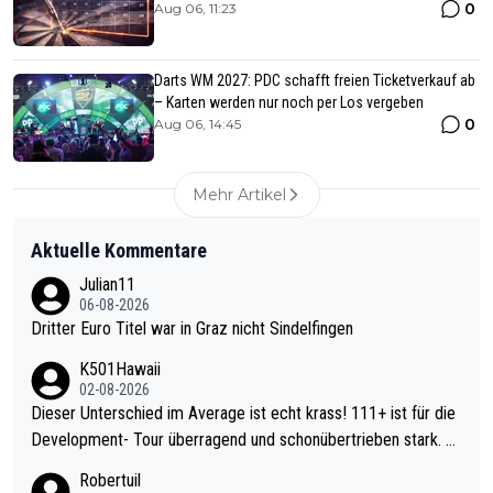
0
Aug 06, 11:23
Darts WM 2027: PDC schafft freien Ticketverkauf ab
– Karten werden nur noch per Los vergeben
0
Aug 06, 14:45
Mehr Artikel
Aktuelle Kommentare
Julian11
06-08-2026
Dritter Euro Titel war in Graz nicht Sindelfingen
K501Hawaii
02-08-2026
Dieser Unterschied im Average ist echt krass! 111+ ist für die
Development- Tour überragend und schonübertrieben stark. U
nter 60 im Ave dagegen eigentlich schon zu schwach - gerade
Robertuil
mal 40+ erst recht. Da gewinnst keinen Blumentopf - ist ja noc