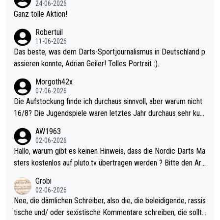
24-06-2026
h krasser wie ein Pokalspiel eines Kreisligisten vs einem Bund
Ganz tolle Aktion!
esligisten.
Robertuil
11-06-2026
Das beste, was dem Darts-Sportjournalismus in Deutschland p
assieren konnte, Adrian Geiler! Tolles Portrait :).
Morgoth42x
07-06-2026
Die Aufstockung finde ich durchaus sinnvoll, aber warum nicht
16/8? Die Jugendspiele waren letztes Jahr durchaus sehr kurz
weilig und besser anzuschauen, als manch Erwachsenenspiel.
AW1963
Allerdings ist Mitchell Lawrie als Nummer 1 der Welt eh qualifi
02-06-2026
ziert. Somit ändert die automatische Qualifikation des Weltmei
Hallo, warum gibt es keinen Hinweis, dass die Nordic Darts Ma
sters erstmal nichts. Ich denke sie wollen damit für nächstes J
sters kostenlos auf pluto.tv übertragen werden ? Bitte den Arti
ahr vorsorgen, denn da ist er alt genug für die PDC und wird w
kel aktualisieren, danke!
Grobi
ohl wenig WDF Turniere spielen. Dies war bei Archie Self letzt
02-06-2026
es Jahr der Fall. Er musste als amtierender Weltmeister durch
Nee, die dämlichen Schreiber, also die, die beleidigende, rassis
den Qualifier und ich glaube kaum, dass Mitchel sich das (in Ve
tische und/ oder sexistische Kommentare schreiben, die sollte
gas) antun würde, wenn er doch eigentlich die PDC-WM als Zi