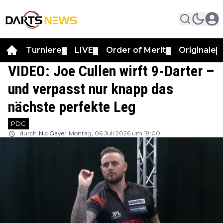
Turniere
LIVE
Order of Merit
Originale
▼
▼
▼
▼
VIDEO: Joe Cullen wirft 9-Darter –
und verpasst nur knapp das
nächste perfekte Leg
PDC
durch
Nic Gayer
Montag, 06 Juli 2026 um 18:00