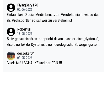
n das einfach mal bleiben lassen. Sollten besser mal ihr eigene
FlyingGary170
el hat.
s Leben in den Griff kriegen. Nur eins wundert mich: Luke Little
02-06-2026
r war doch neulich erst derjenige, der über Social Media GvV p
Einfach kein Social Media benutzen. Verstehe nicht, wieso das
rovoziert hat. Und Littlers Mutter schießt öfters mal gegen Ric
als Profisportler so schwer zu verstehen ist
ardo Pietreczko auf Social Media. Hmmmm. Finde den Fehler!
Robertuil
18-05-2026
Bitte genau hinhören: er spricht davon, dass er eine „dystonia“,
also eine fokale Dystonie, eine neurologische Bewegungsstöru
ng, bei der unkontrolliert Bewegungen und Krämpfe erzeugt w
derJoker04
erden, im Arm hat. Und, dass Medikamente ihm helfen! Ich glau
09-05-2026
be immer noch, dass sehr viele der Dartits-Fälle fälschlich psy
Glück Auf ! SCHALKE und der FCN !!!
chologisiert werden und eigentlich fokale Dystonien sind. Und
diese könnten teils wirksam behandelt werden! Dafür müsste
man nur zum Neurologen und nicht zum Mentaltrainer gehen…