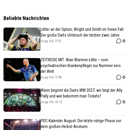
Beliebte Nachrichten
Littler an der Spitze, Wright und Smith im freien Fall:
Der große Darts-Umbruch der letzten zwei Jahre
0
Aug 06, 11:15
ZEITREISE MIT: Alan Warriner-Little – vom
psychiatrischen Krankenpfleger zur Nummer eins
der Welt
0
Aug 06, 11:18
Wann beginnt die Darts-WM 2027, wo liegt der Ally
Pally und wie bekommt man Tickets?
0
Aug 06, 19:12
PDC-Kalender August: Die letzte ruhige Phase vor
dem großen Herbst-Ansturm