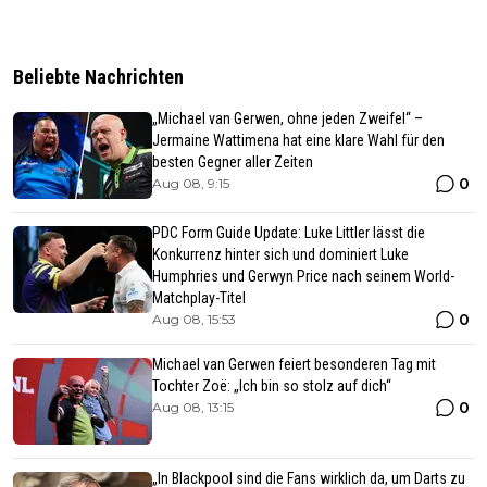
Beliebte Nachrichten
„Michael van Gerwen, ohne jeden Zweifel“ –
Jermaine Wattimena hat eine klare Wahl für den
besten Gegner aller Zeiten
0
Aug 08, 9:15
PDC Form Guide Update: Luke Littler lässt die
Konkurrenz hinter sich und dominiert Luke
Humphries und Gerwyn Price nach seinem World-
Matchplay-Titel
0
Aug 08, 15:53
Michael van Gerwen feiert besonderen Tag mit
Tochter Zoë: „Ich bin so stolz auf dich“
0
Aug 08, 13:15
„In Blackpool sind die Fans wirklich da, um Darts zu