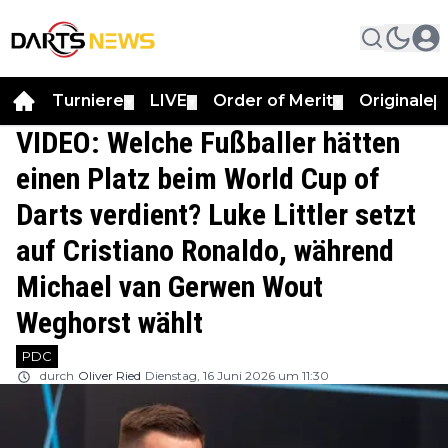
Turniere
LIVE
Order of Merit
Originale
▼
▼
▼
▼
VIDEO: Welche Fußballer hätten
einen Platz beim World Cup of
Darts verdient? Luke Littler setzt
auf Cristiano Ronaldo, während
Michael van Gerwen Wout
Weghorst wählt
PDC
durch
Oliver Ried
Dienstag, 16 Juni 2026 um 11:30