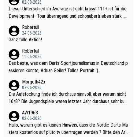
02-08-2026
Dieser Unterschied im Average ist echt krass! 111+ ist für die
Development- Tour überragend und schonübertrieben stark. U
nter 60 im Ave dagegen eigentlich schon zu schwach - gerade
Robertuil
mal 40+ erst recht. Da gewinnst keinen Blumentopf - ist ja noc
24-06-2026
h krasser wie ein Pokalspiel eines Kreisligisten vs einem Bund
Ganz tolle Aktion!
esligisten.
Robertuil
11-06-2026
Das beste, was dem Darts-Sportjournalismus in Deutschland p
assieren konnte, Adrian Geiler! Tolles Portrait :).
Morgoth42x
07-06-2026
Die Aufstockung finde ich durchaus sinnvoll, aber warum nicht
16/8? Die Jugendspiele waren letztes Jahr durchaus sehr kurz
weilig und besser anzuschauen, als manch Erwachsenenspiel.
AW1963
Allerdings ist Mitchell Lawrie als Nummer 1 der Welt eh qualifi
02-06-2026
ziert. Somit ändert die automatische Qualifikation des Weltmei
Hallo, warum gibt es keinen Hinweis, dass die Nordic Darts Ma
sters erstmal nichts. Ich denke sie wollen damit für nächstes J
sters kostenlos auf pluto.tv übertragen werden ? Bitte den Arti