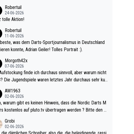
 Ave dagegen eigentlich schon zu schwach - gerad
Robertuil
st recht. Da gewinnst keinen Blumentopf - ist ja n
24-06-2026
kalspiel eines Kreisligisten vs einem Bu
 tolle Aktion!
ligisten.
Robertuil
11-06-2026
beste, was dem Darts-Sportjournalismus in Deutschland
ieren konnte, Adrian Geiler! Tolles Portrait :).
Morgoth42x
07-06-2026
Aufstockung finde ich durchaus sinnvoll, aber warum nicht
r durchaus sehr kur
lig und besser anzuschauen, als manch Erwachsenenspie
AW1963
02-06-2026
ert. Somit ändert die automatische Qualifikation des Weltm
e Nordic Darts M
mal nichts. Ich denke sie wollen damit für nächste
rs kostenlos auf pluto.tv übertragen werden ? Bitte den A
hr vorsorgen, denn da ist er alt genug für die PDC und wir
el aktualisieren, danke!
Grobi
hl wenig WDF Turniere spielen. Dies war bei Archie Self l
02-06-2026
es Jahr der Fall. Er musste als amtierender Weltmeister d
 die dämlichen Schreiber, also die, die beleidigende, rassi