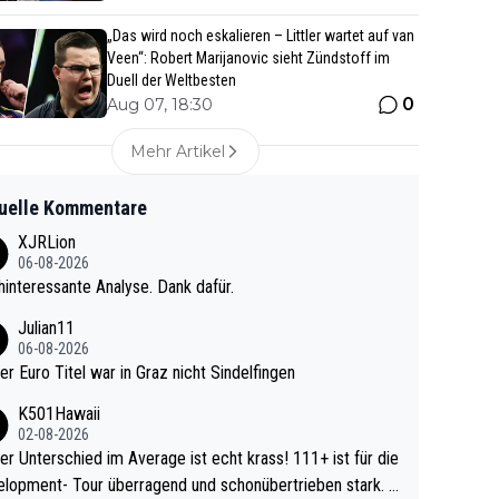
„Das wird noch eskalieren – Littler wartet auf van
Veen“: Robert Marijanovic sieht Zündstoff im
Duell der Weltbesten
0
Aug 07, 18:30
Mehr Artikel
uelle Kommentare
XJRLion
06-08-2026
interessante Analyse. Dank dafür.
Julian11
06-08-2026
ter Euro Titel war in Graz nicht Sindelfingen
K501Hawaii
02-08-2026
r Unterschied im Average ist echt krass! 111+ ist für die
lopment- Tour überragend und schonübertrieben stark. U