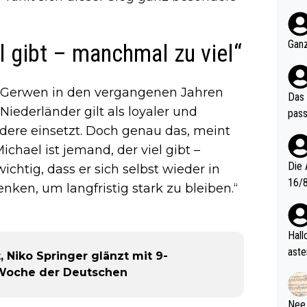
nter 60 im
e mal 40+ er
och krasser wie ein Po
Ganz
el gibt – manchmal zu viel“
ndes
 Gerwen in den vergangenen Jahren
Das 
ederländer gilt als loyaler und
pass
ndere einsetzt. Doch genau das, meint
chael ist jemand, der viel gibt –
Die 
ichtig, dass er sich selbst wieder in
16/8? Die Jugendspiele waren letztes Jah
nken, um langfristig stark zu bleiben.“
zwei
l. Allerdings ist Mitchell Lawrie als Nummer 1 der Welt eh quali
fizi
Hallo, warum gibt es keinen Hinweis, dass di
eisters erst
aste
 Niko Springer glänzt mit 9-
s Ja
rtik
r-Woche der Deutschen
d wo
etzt
Nee,