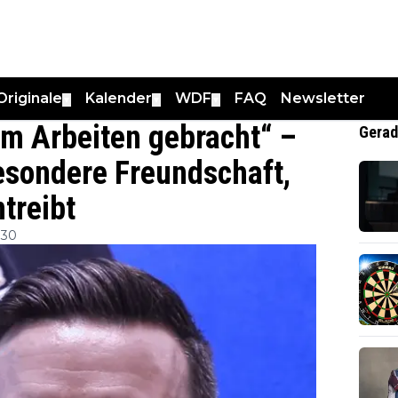
Originale
Kalender
WDF
FAQ
Newsletter
▼
▼
▼
um Arbeiten gebracht“ –
Gerad
esondere Freundschaft,
treibt
:30