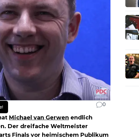
0
e!
hat
Michael van Gerwen
endlich
n. Der dreifache Weltmeister
Darts Finals vor heimischem Publikum