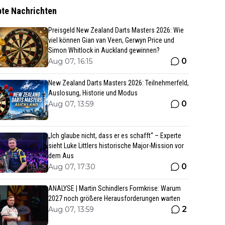
bte Nachrichten
Preisgeld New Zealand Darts Masters 2026: Wie
viel können Gian van Veen, Gerwyn Price und
Simon Whitlock in Auckland gewinnen?
0
Aug 07, 16:15
New Zealand Darts Masters 2026: Teilnehmerfeld,
Auslosung, Historie und Modus
0
Aug 07, 13:59
„Ich glaube nicht, dass er es schafft“ – Experte
sieht Luke Littlers historische Major-Mission vor
dem Aus
0
Aug 07, 17:30
ANALYSE | Martin Schindlers Formkrise: Warum
2027 noch größere Herausforderungen warten
2
Aug 07, 13:59