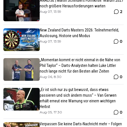
ANALYSE | Martin Schindlers Formkrise: Warum 2027
noch größere Herausforderungen warten
2
Aug 07, 13:59
New Zealand Darts Masters 2026: Teilnehmerfeld,
Auslosung, Historie und Modus
0
Aug 07, 13:59
„Momentan kommt er nicht einmal in die Nähe von
Phil Taylor“ – Darts-Analysten halten Luke Littler
noch lange nicht für den Besten aller Zeiten
0
Aug 06, 8:30
„Er ist sich nur zu gut bewusst, dass etwas
passieren und sich ändern muss“ – Van Gerwen
erhält erneut eine Warnung vor einem wichtigen
Herbst
0
Aug 05, 17:30
Verpassen Sie keine Darts-Nachricht mehr – Folgen