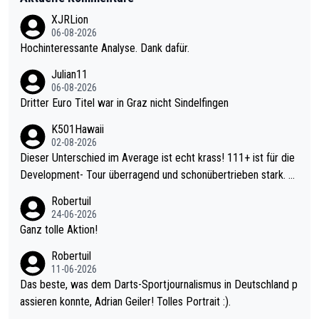
XJRLion
06-08-2026
Hochinteressante Analyse. Dank dafür.
Julian11
06-08-2026
Dritter Euro Titel war in Graz nicht Sindelfingen
K501Hawaii
02-08-2026
Dieser Unterschied im Average ist echt krass! 111+ ist für die
Development- Tour überragend und schonübertrieben stark. U
nter 60 im Ave dagegen eigentlich schon zu schwach - gerade
Robertuil
mal 40+ erst recht. Da gewinnst keinen Blumentopf - ist ja noc
24-06-2026
h krasser wie ein Pokalspiel eines Kreisligisten vs einem Bund
Ganz tolle Aktion!
esligisten.
Robertuil
11-06-2026
Das beste, was dem Darts-Sportjournalismus in Deutschland p
assieren konnte, Adrian Geiler! Tolles Portrait :).