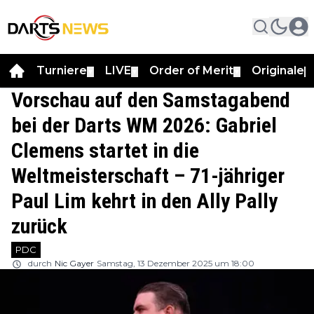
Turniere
LIVE
Order of Merit
Originale
▼
▼
▼
▼
Vorschau auf den Samstagabend
bei der Darts WM 2026: Gabriel
Clemens startet in die
Weltmeisterschaft – 71-jähriger
Paul Lim kehrt in den Ally Pally
zurück
PDC
durch
Nic Gayer
Samstag, 13 Dezember 2025 um 18:00