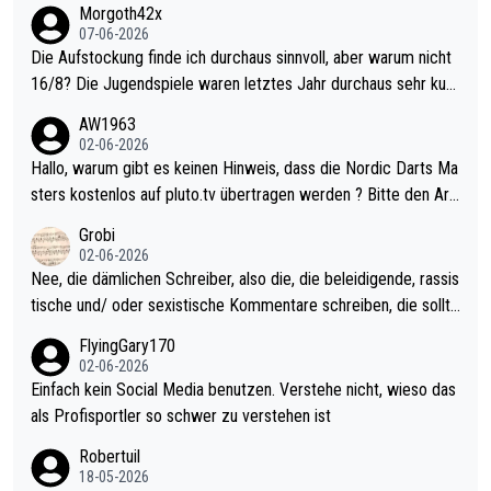
Morgoth42x
07-06-2026
Die Aufstockung finde ich durchaus sinnvoll, aber warum nicht
16/8? Die Jugendspiele waren letztes Jahr durchaus sehr kurz
weilig und besser anzuschauen, als manch Erwachsenenspiel.
AW1963
Allerdings ist Mitchell Lawrie als Nummer 1 der Welt eh qualifi
02-06-2026
ziert. Somit ändert die automatische Qualifikation des Weltmei
Hallo, warum gibt es keinen Hinweis, dass die Nordic Darts Ma
sters erstmal nichts. Ich denke sie wollen damit für nächstes J
sters kostenlos auf pluto.tv übertragen werden ? Bitte den Arti
ahr vorsorgen, denn da ist er alt genug für die PDC und wird w
kel aktualisieren, danke!
Grobi
ohl wenig WDF Turniere spielen. Dies war bei Archie Self letzt
02-06-2026
es Jahr der Fall. Er musste als amtierender Weltmeister durch
Nee, die dämlichen Schreiber, also die, die beleidigende, rassis
den Qualifier und ich glaube kaum, dass Mitchel sich das (in Ve
tische und/ oder sexistische Kommentare schreiben, die sollte
gas) antun würde, wenn er doch eigentlich die PDC-WM als Zi
n das einfach mal bleiben lassen. Sollten besser mal ihr eigene
FlyingGary170
el hat.
s Leben in den Griff kriegen. Nur eins wundert mich: Luke Little
02-06-2026
r war doch neulich erst derjenige, der über Social Media GvV p
Einfach kein Social Media benutzen. Verstehe nicht, wieso das
rovoziert hat. Und Littlers Mutter schießt öfters mal gegen Ric
als Profisportler so schwer zu verstehen ist
ardo Pietreczko auf Social Media. Hmmmm. Finde den Fehler!
Robertuil
18-05-2026