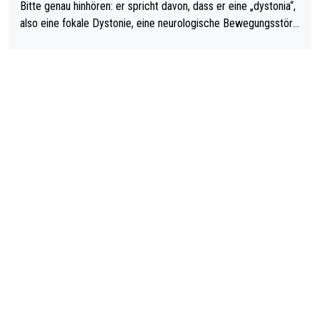
Bitte genau hinhören: er spricht davon, dass er eine „dystonia“,
also eine fokale Dystonie, eine neurologische Bewegungsstöru
ng, bei der unkontrolliert Bewegungen und Krämpfe erzeugt w
erden, im Arm hat. Und, dass Medikamente ihm helfen! Ich glau
be immer noch, dass sehr viele der Dartits-Fälle fälschlich psy
chologisiert werden und eigentlich fokale Dystonien sind. Und
diese könnten teils wirksam behandelt werden! Dafür müsste
man nur zum Neurologen und nicht zum Mentaltrainer gehen…