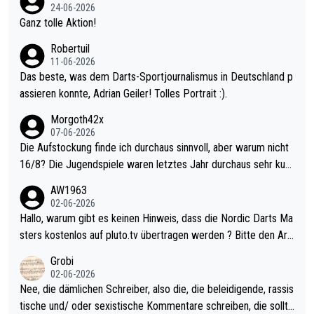
mal 40+ erst recht. Da gewinnst keinen Blumentopf - ist ja noc
24-06-2026
h krasser wie ein Pokalspiel eines Kreisligisten vs einem Bund
Ganz tolle Aktion!
esligisten.
Robertuil
11-06-2026
Das beste, was dem Darts-Sportjournalismus in Deutschland p
assieren konnte, Adrian Geiler! Tolles Portrait :).
Morgoth42x
07-06-2026
Die Aufstockung finde ich durchaus sinnvoll, aber warum nicht
16/8? Die Jugendspiele waren letztes Jahr durchaus sehr kurz
weilig und besser anzuschauen, als manch Erwachsenenspiel.
AW1963
Allerdings ist Mitchell Lawrie als Nummer 1 der Welt eh qualifi
02-06-2026
ziert. Somit ändert die automatische Qualifikation des Weltmei
Hallo, warum gibt es keinen Hinweis, dass die Nordic Darts Ma
sters erstmal nichts. Ich denke sie wollen damit für nächstes J
sters kostenlos auf pluto.tv übertragen werden ? Bitte den Arti
ahr vorsorgen, denn da ist er alt genug für die PDC und wird w
kel aktualisieren, danke!
Grobi
ohl wenig WDF Turniere spielen. Dies war bei Archie Self letzt
02-06-2026
es Jahr der Fall. Er musste als amtierender Weltmeister durch
Nee, die dämlichen Schreiber, also die, die beleidigende, rassis
den Qualifier und ich glaube kaum, dass Mitchel sich das (in Ve
tische und/ oder sexistische Kommentare schreiben, die sollte