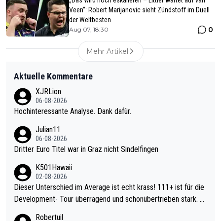
Veen“: Robert Marijanovic sieht Zündstoff im Duell
der Weltbesten
0
Aug 07, 18:30
Mehr Artikel
Aktuelle Kommentare
XJRLion
06-08-2026
Hochinteressante Analyse. Dank dafür.
Julian11
06-08-2026
Dritter Euro Titel war in Graz nicht Sindelfingen
K501Hawaii
02-08-2026
Dieser Unterschied im Average ist echt krass! 111+ ist für die
Development- Tour überragend und schonübertrieben stark. U
nter 60 im Ave dagegen eigentlich schon zu schwach - gerade
Robertuil