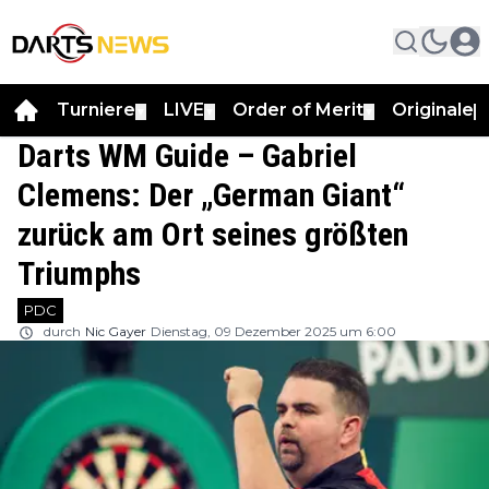
Turniere
LIVE
Order of Merit
Originale
▼
▼
▼
▼
Darts WM Guide – Gabriel
Clemens: Der „German Giant“
zurück am Ort seines größten
Triumphs
PDC
durch
Nic Gayer
Dienstag, 09 Dezember 2025 um 6:00