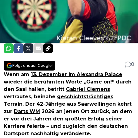
0
Folgt uns auf Google!
Wenn am
13. Dezember im Alexandra Palace
wieder die berühmten Worte „Game on!“ durch
den Saal hallen, betritt
Gabriel Clemens
vertrautes, beinahe
geschichtsträchtiges
Terrain
. Der 42-Jährige aus Saarwellingen kehrt
zur
Darts WM
2026 an jenen Ort zurück, an dem
er vor drei Jahren den größten Erfolg seiner
Karriere feierte – und zugleich den deutschen
Dartsport nachhaltig veränderte.