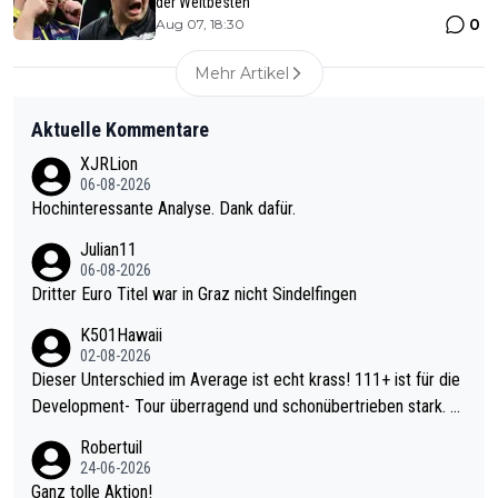
der Weltbesten
0
Aug 07, 18:30
Mehr Artikel
Aktuelle Kommentare
XJRLion
06-08-2026
Hochinteressante Analyse. Dank dafür.
Julian11
06-08-2026
Dritter Euro Titel war in Graz nicht Sindelfingen
K501Hawaii
02-08-2026
Dieser Unterschied im Average ist echt krass! 111+ ist für die
Development- Tour überragend und schonübertrieben stark. U
nter 60 im Ave dagegen eigentlich schon zu schwach - gerade
Robertuil
mal 40+ erst recht. Da gewinnst keinen Blumentopf - ist ja noc
24-06-2026
h krasser wie ein Pokalspiel eines Kreisligisten vs einem Bund
Ganz tolle Aktion!