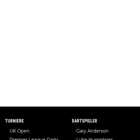
TURNIERE
DARTSPIELER
UK Open
Gary Anderson
Premier League Darts
Luke Humphries