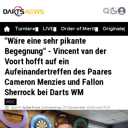
Turniere
LIVE
Order of Merit
Originale
▼
▼
▼
▼
"Wäre eine sehr pikante
Begegnung" - Vincent van der
Voort hofft auf ein
Aufeinandertreffen des Paares
Cameron Menzies und Fallon
Sherrock bei Darts WM
PDC
durch
Sylke Puck
Donnerstag, 07 November 2024 um 11:01