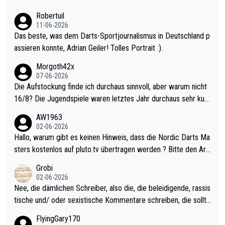
esligisten.
Robertuil
11-06-2026
Das beste, was dem Darts-Sportjournalismus in Deutschland p
assieren konnte, Adrian Geiler! Tolles Portrait :).
Morgoth42x
07-06-2026
Die Aufstockung finde ich durchaus sinnvoll, aber warum nicht
16/8? Die Jugendspiele waren letztes Jahr durchaus sehr kurz
weilig und besser anzuschauen, als manch Erwachsenenspiel.
AW1963
Allerdings ist Mitchell Lawrie als Nummer 1 der Welt eh qualifi
02-06-2026
ziert. Somit ändert die automatische Qualifikation des Weltmei
Hallo, warum gibt es keinen Hinweis, dass die Nordic Darts Ma
sters erstmal nichts. Ich denke sie wollen damit für nächstes J
sters kostenlos auf pluto.tv übertragen werden ? Bitte den Arti
ahr vorsorgen, denn da ist er alt genug für die PDC und wird w
kel aktualisieren, danke!
Grobi
ohl wenig WDF Turniere spielen. Dies war bei Archie Self letzt
02-06-2026
es Jahr der Fall. Er musste als amtierender Weltmeister durch
Nee, die dämlichen Schreiber, also die, die beleidigende, rassis
den Qualifier und ich glaube kaum, dass Mitchel sich das (in Ve
tische und/ oder sexistische Kommentare schreiben, die sollte
gas) antun würde, wenn er doch eigentlich die PDC-WM als Zi
n das einfach mal bleiben lassen. Sollten besser mal ihr eigene
FlyingGary170
el hat.
s Leben in den Griff kriegen. Nur eins wundert mich: Luke Little