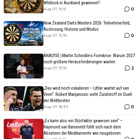
Whitlock in Auckland gewinnen?
0
Aug 07, 16:15
New Zealand Darts Masters 2026: Teilnehmerfeld,
Auslosung, Historie und Modus
0
Aug 07, 13:59
ANALYSE | Martin Schindlers Formkrise: Warum 2027
noch größere Herausforderungen warten
2
Aug 07, 13:59
„Das wird noch eskalieren – Littler wartet auf van
Veen“: Robert Marijanovic sieht Zündstoff im Duell
der Weltbesten
0
Aug 07, 18:30
„Es kann also ein Störfaktor gewesen sein“ –
Raymond van Barneveld fühlt sich nach dem
Absetzen der Medikamente wie neugeboren