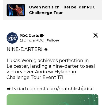
Owen holt sich Titel bei der PDC
Challenege Tour
PDC Darts
@
OfficialPDC
·
Follow
NINE-DARTER! 🔥

Lukas Wenig achieves perfection in 
Leicester, landing a nine-darter to seal 
victory over Andrew Hyland in 
Challenge Tour Event 17!

➡️ 
tv.dartconnect.com/matchlist/pdcc…