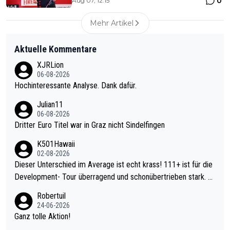
0
Aug 07, 12:15
Mehr Artikel
Aktuelle Kommentare
XJRLion
06-08-2026
Hochinteressante Analyse. Dank dafür.
Julian11
06-08-2026
Dritter Euro Titel war in Graz nicht Sindelfingen
K501Hawaii
02-08-2026
Dieser Unterschied im Average ist echt krass! 111+ ist für die
Development- Tour überragend und schonübertrieben stark. U
nter 60 im Ave dagegen eigentlich schon zu schwach - gerade
Robertuil
mal 40+ erst recht. Da gewinnst keinen Blumentopf - ist ja noc
24-06-2026
h krasser wie ein Pokalspiel eines Kreisligisten vs einem Bund
Ganz tolle Aktion!
esligisten.