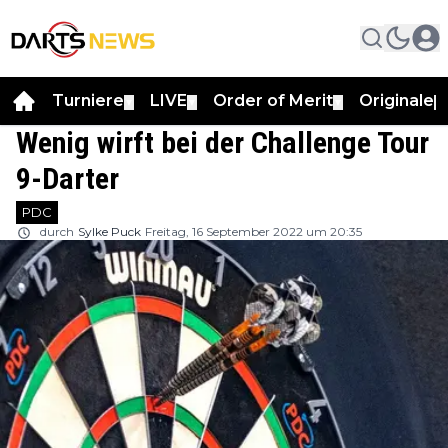
Turniere
LIVE
Order of Merit
Originale
▼
▼
▼
▼
Wenig wirft bei der Challenge Tour
9-Darter
PDC
durch
Sylke Puck
Freitag, 16 September 2022 um 20:35