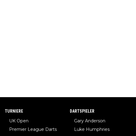
TURNIERE
DARTSPIELER
UK Open
Gary Anderson
Premier League Darts
Luke Humphries