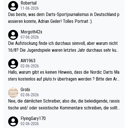
Robertuil
11-06-2026
Das beste, was dem Darts-Sportjournalismus in Deutschland p
assieren konnte, Adrian Geiler! Tolles Portrait :).
Morgoth42x
07-06-2026
Die Aufstockung finde ich durchaus sinnvoll, aber warum nicht
16/8? Die Jugendspiele waren letztes Jahr durchaus sehr kurz
weilig und besser anzuschauen, als manch Erwachsenenspiel.
AW1963
Allerdings ist Mitchell Lawrie als Nummer 1 der Welt eh qualifi
02-06-2026
ziert. Somit ändert die automatische Qualifikation des Weltmei
Hallo, warum gibt es keinen Hinweis, dass die Nordic Darts Ma
sters erstmal nichts. Ich denke sie wollen damit für nächstes J
sters kostenlos auf pluto.tv übertragen werden ? Bitte den Arti
ahr vorsorgen, denn da ist er alt genug für die PDC und wird w
kel aktualisieren, danke!
Grobi
ohl wenig WDF Turniere spielen. Dies war bei Archie Self letzt
02-06-2026
es Jahr der Fall. Er musste als amtierender Weltmeister durch
Nee, die dämlichen Schreiber, also die, die beleidigende, rassis
den Qualifier und ich glaube kaum, dass Mitchel sich das (in Ve
tische und/ oder sexistische Kommentare schreiben, die sollte
gas) antun würde, wenn er doch eigentlich die PDC-WM als Zi
n das einfach mal bleiben lassen. Sollten besser mal ihr eigene
FlyingGary170
el hat.
s Leben in den Griff kriegen. Nur eins wundert mich: Luke Little
02-06-2026