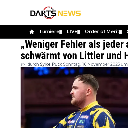
Turniere
LIVE
Order of Merit
▼
▼
▼
„Weniger Fehler als jeder
schwärmt von Littler und
durch
Sylke Puck
Sonntag, 16 November 2025 um 