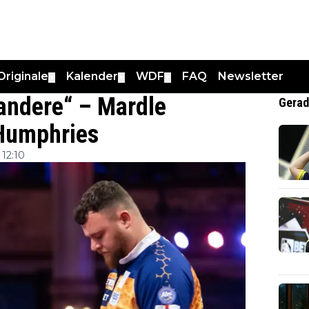
Originale
Kalender
WDF
FAQ
Newsletter
▼
▼
▼
 andere“ – Mardle
Gerad
 Humphries
12:10