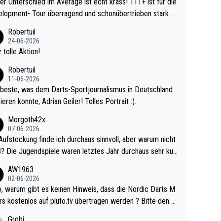
r Unterschied im Average ist echt krass! 111+ ist für die
lopment- Tour überragend und schonübertrieben stark. U
 Ave dagegen eigentlich schon zu schwach - gerad
Robertuil
st recht. Da gewinnst keinen Blumentopf - ist ja n
24-06-2026
kalspiel eines Kreisligisten vs einem Bu
 tolle Aktion!
ligisten.
Robertuil
11-06-2026
beste, was dem Darts-Sportjournalismus in Deutschland
ieren konnte, Adrian Geiler! Tolles Portrait :).
Morgoth42x
07-06-2026
Aufstockung finde ich durchaus sinnvoll, aber warum nicht
r durchaus sehr kur
lig und besser anzuschauen, als manch Erwachsenenspie
AW1963
02-06-2026
ert. Somit ändert die automatische Qualifikation des Weltm
e Nordic Darts M
mal nichts. Ich denke sie wollen damit für nächste
rs kostenlos auf pluto.tv übertragen werden ? Bitte den A
hr vorsorgen, denn da ist er alt genug für die PDC und wir
el aktualisieren, danke!
Grobi