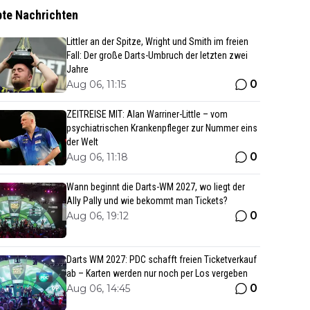
bte Nachrichten
Littler an der Spitze, Wright und Smith im freien
Fall: Der große Darts-Umbruch der letzten zwei
Jahre
0
Aug 06, 11:15
ZEITREISE MIT: Alan Warriner-Little – vom
psychiatrischen Krankenpfleger zur Nummer eins
der Welt
0
Aug 06, 11:18
Wann beginnt die Darts-WM 2027, wo liegt der
Ally Pally und wie bekommt man Tickets?
0
Aug 06, 19:12
Darts WM 2027: PDC schafft freien Ticketverkauf
ab – Karten werden nur noch per Los vergeben
0
Aug 06, 14:45