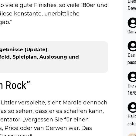
Diese
o viele gute Finishes, so viele 180er und
Deve
iese konstante, unerbittliche
nter 60 im
gab.“
e mal 40+ er
och krasser wie ein Po
Ganz
ndes
rgebnisse (Update),
Das 
eld, Spielplan, Auslosung und
pass
sh Rock“
Die 
16/8? Die Jugendspiele waren letztes Jah
zwei
ittler verspielte, sieht Mardle dennoch
l. Allerdings ist Mitchell Lawrie als Nummer 1 der Welt eh quali
das so sehen, dass er es schaffen kann,
fizi
Hallo, warum gibt es keinen Hinweis, dass di
ntator. „Vergessen Sie für einen
eisters erst
aste
s, Price oder van Gerwen war. Das
s Ja
rtik