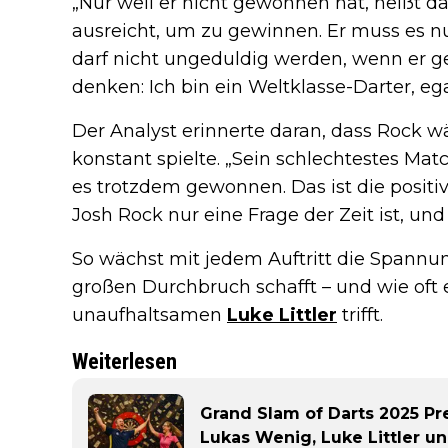
„Nur weil er nicht gewonnen hat, heißt da
ausreicht, um zu gewinnen. Er muss es nu
darf nicht ungeduldig werden, wenn er ge
denken: Ich bin ein Weltklasse-Darter, e
Der Analyst erinnerte daran, dass Rock 
konstant spielte. „Sein schlechtestes Ma
es trotzdem gewonnen. Das ist die positive
Josh Rock nur eine Frage der Zeit ist, und 
So wächst mit jedem Auftritt die Spannu
großen Durchbruch schafft – und wie oft 
unaufhaltsamen
Luke Littler
trifft.
Weiterlesen
Grand Slam of Darts 2025 Pre
Lukas Wenig, Luke Littler u