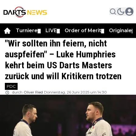
Turniere
LIVE
Order of Merit
Originale
▼
▼
▼
▼
"Wir sollten ihn feiern, nicht
auspfeifen" – Luke Humphries
kehrt beim US Darts Masters
zurück und will Kritikern trotzen
PDC
durch
Oliver Ried
Donnerstag, 26 Juni 2025 um 14:30