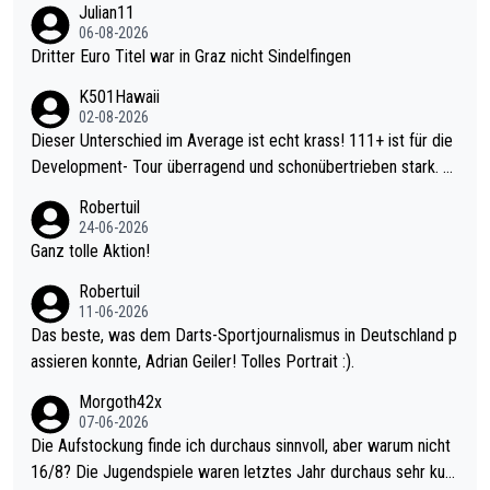
Julian11
06-08-2026
Dritter Euro Titel war in Graz nicht Sindelfingen
K501Hawaii
02-08-2026
Dieser Unterschied im Average ist echt krass! 111+ ist für die
Development- Tour überragend und schonübertrieben stark. U
nter 60 im Ave dagegen eigentlich schon zu schwach - gerade
Robertuil
mal 40+ erst recht. Da gewinnst keinen Blumentopf - ist ja noc
24-06-2026
h krasser wie ein Pokalspiel eines Kreisligisten vs einem Bund
Ganz tolle Aktion!
esligisten.
Robertuil
11-06-2026
Das beste, was dem Darts-Sportjournalismus in Deutschland p
assieren konnte, Adrian Geiler! Tolles Portrait :).
Morgoth42x
07-06-2026
Die Aufstockung finde ich durchaus sinnvoll, aber warum nicht
16/8? Die Jugendspiele waren letztes Jahr durchaus sehr kurz