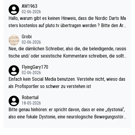
weilig und besser anzuschauen, als manch Erwachsenenspiel.
AW1963
Allerdings ist Mitchell Lawrie als Nummer 1 der Welt eh qualifi
02-06-2026
ziert. Somit ändert die automatische Qualifikation des Weltmei
Hallo, warum gibt es keinen Hinweis, dass die Nordic Darts Ma
sters erstmal nichts. Ich denke sie wollen damit für nächstes J
sters kostenlos auf pluto.tv übertragen werden ? Bitte den Arti
ahr vorsorgen, denn da ist er alt genug für die PDC und wird w
kel aktualisieren, danke!
Grobi
ohl wenig WDF Turniere spielen. Dies war bei Archie Self letzt
02-06-2026
es Jahr der Fall. Er musste als amtierender Weltmeister durch
Nee, die dämlichen Schreiber, also die, die beleidigende, rassis
den Qualifier und ich glaube kaum, dass Mitchel sich das (in Ve
tische und/ oder sexistische Kommentare schreiben, die sollte
gas) antun würde, wenn er doch eigentlich die PDC-WM als Zi
n das einfach mal bleiben lassen. Sollten besser mal ihr eigene
FlyingGary170
el hat.
s Leben in den Griff kriegen. Nur eins wundert mich: Luke Little
02-06-2026
r war doch neulich erst derjenige, der über Social Media GvV p
Einfach kein Social Media benutzen. Verstehe nicht, wieso das
rovoziert hat. Und Littlers Mutter schießt öfters mal gegen Ric
als Profisportler so schwer zu verstehen ist
ardo Pietreczko auf Social Media. Hmmmm. Finde den Fehler!
Robertuil
18-05-2026
Bitte genau hinhören: er spricht davon, dass er eine „dystonia“,
also eine fokale Dystonie, eine neurologische Bewegungsstöru
ng, bei der unkontrolliert Bewegungen und Krämpfe erzeugt w
erden, im Arm hat. Und, dass Medikamente ihm helfen! Ich glau