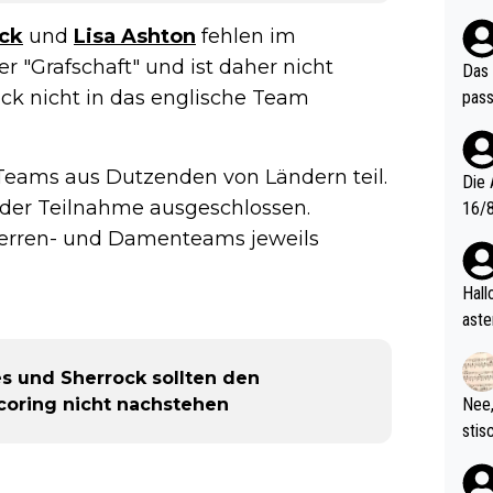
ndes
ock
und
Lisa Ashton
fehlen im
er "Grafschaft" und ist daher nicht
Das 
ck nicht in das englische Team
pass
eams aus Dutzenden von Ländern teil.
Die 
 der Teilnahme ausgeschlossen.
16/8? Die Jugendspiele waren letztes Jah
zwei
Herren- und Damenteams jeweils
l. Allerdings ist Mitchell Lawrie als Nummer 1 der Welt eh quali
fizi
Hallo, warum gibt es keinen Hinweis, dass di
eisters erst
aste
s Ja
rtik
d wo
es und Sherrock sollten den
etzt
coring nicht nachstehen
Nee,
urch
stis
(in 
ten 
als Z
nes 