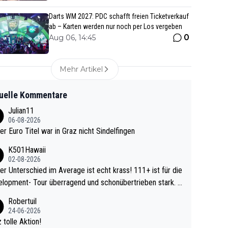
Darts WM 2027: PDC schafft freien Ticketverkauf
ab – Karten werden nur noch per Los vergeben
0
Aug 06, 14:45
Mehr Artikel
uelle Kommentare
Julian11
06-08-2026
ter Euro Titel war in Graz nicht Sindelfingen
K501Hawaii
02-08-2026
r Unterschied im Average ist echt krass! 111+ ist für die
lopment- Tour überragend und schonübertrieben stark. U
 Ave dagegen eigentlich schon zu schwach - gerad
Robertuil
st recht. Da gewinnst keinen Blumentopf - ist ja n
24-06-2026
kalspiel eines Kreisligisten vs einem Bu
 tolle Aktion!