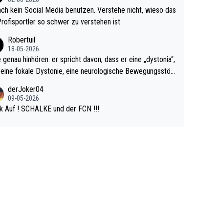
r war doch neulich erst derjenige, der über Social Media G
ach kein Social Media benutzen. Verstehe nicht, wieso das
rovoziert hat. Und Littlers Mutter schießt öfters mal gege
Profisportler so schwer zu verstehen ist
cardo Pietreczko auf Social Media. Hmmmm. Finde den F
Robertuil
r!
18-05-2026
e genau hinhören: er spricht davon, dass er eine „dystonia“,
 eine fokale Dystonie, eine neurologische Bewegungsstör
 bei der unkontrolliert Bewegungen und Krämpfe erzeugt
derJoker04
en, im Arm hat. Und, dass Medikamente ihm helfen! Ich gl
09-05-2026
 immer noch, dass sehr viele der Dartits-Fälle fälschlich p
k Auf ! SCHALKE und der FCN !!!
ologisiert werden und eigentlich fokale Dystonien sind. Un
ese könnten teils wirksam behandelt werden! Dafür müsst
n nur zum Neurologen und nicht zum Mentaltrainer gehe