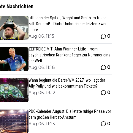
bte Nachrichten
Littler an der Spitze, Wright und Smith im freien
Fall: Der große Darts-Umbruch der letzten zwei
Jahre
0
Aug 06, 11:15
ZEITREISE MIT: Alan Warriner-Little – vom
psychiatrischen Krankenpfleger zur Nummer eins
der Welt
0
Aug 06, 11:18
Wann beginnt die Darts-WM 2027, wo liegt der
Ally Pally und wie bekommt man Tickets?
0
Aug 06, 19:12
PDC-Kalender August: Die letzte ruhige Phase vor
dem großen Herbst-Ansturm
0
Aug 06, 11:23