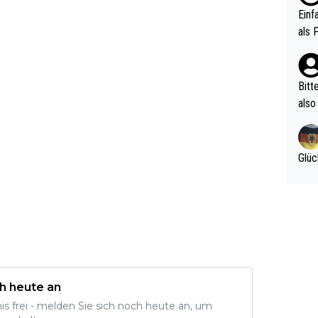
ttle
Einf
vV p
als 
n Ri
ehle
Bitt
also
ung,
werd
aube
Glüc
sych
d di
e ma
n…
h heute an
nis frei - melden Sie sich noch heute an, um