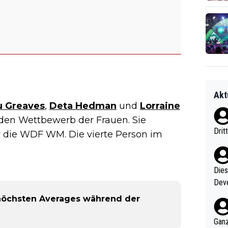
Akt
 Greaves
,
Deta Hedman
und
Lorraine
den Wettbewerb der Frauen. Sie
Drit
r die WDF WM. Die vierte Person im
Diese
Deve
nter 60 im
 höchsten Averages während der
e mal 40+ er
och krasser wie ein Po
Ganz