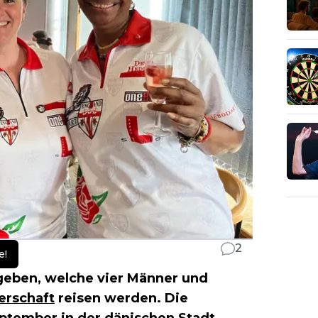
2
e!
geben, welche vier Männer und
rschaft
reisen werden. Die
eptember in der dänischen Stadt