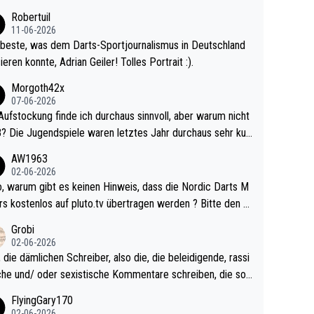
ligisten.
Robertuil
11-06-2026
beste, was dem Darts-Sportjournalismus in Deutschland
ieren konnte, Adrian Geiler! Tolles Portrait :).
Morgoth42x
07-06-2026
Aufstockung finde ich durchaus sinnvoll, aber warum nicht
r durchaus sehr kur
lig und besser anzuschauen, als manch Erwachsenenspie
AW1963
02-06-2026
ert. Somit ändert die automatische Qualifikation des Weltm
e Nordic Darts M
mal nichts. Ich denke sie wollen damit für nächste
rs kostenlos auf pluto.tv übertragen werden ? Bitte den A
hr vorsorgen, denn da ist er alt genug für die PDC und wir
el aktualisieren, danke!
Grobi
hl wenig WDF Turniere spielen. Dies war bei Archie Self l
02-06-2026
es Jahr der Fall. Er musste als amtierender Weltmeister d
 die dämlichen Schreiber, also die, die beleidigende, rassi
 den Qualifier und ich glaube kaum, dass Mitchel sich das
che und/ oder sexistische Kommentare schreiben, die soll
Vegas) antun würde, wenn er doch eigentlich die PDC-WM
das einfach mal bleiben lassen. Sollten besser mal ihr eige
FlyingGary170
iel hat.
Leben in den Griff kriegen. Nur eins wundert mich: Luke Li
02-06-2026