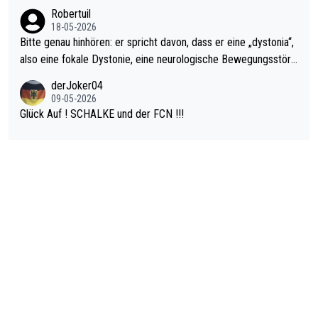
ardo Pietreczko auf Social Media. Hmmmm. Finde den Fehler!
Robertuil
18-05-2026
Bitte genau hinhören: er spricht davon, dass er eine „dystonia“,
also eine fokale Dystonie, eine neurologische Bewegungsstöru
ng, bei der unkontrolliert Bewegungen und Krämpfe erzeugt w
derJoker04
erden, im Arm hat. Und, dass Medikamente ihm helfen! Ich glau
09-05-2026
be immer noch, dass sehr viele der Dartits-Fälle fälschlich psy
Glück Auf ! SCHALKE und der FCN !!!
chologisiert werden und eigentlich fokale Dystonien sind. Und
diese könnten teils wirksam behandelt werden! Dafür müsste
man nur zum Neurologen und nicht zum Mentaltrainer gehen…