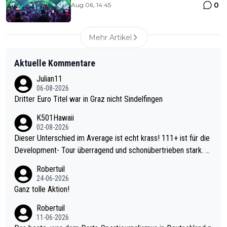
0
Aug 06, 14:45
Mehr Artikel
Aktuelle Kommentare
Julian11
06-08-2026
Dritter Euro Titel war in Graz nicht Sindelfingen
K501Hawaii
02-08-2026
Dieser Unterschied im Average ist echt krass! 111+ ist für die
Development- Tour überragend und schonübertrieben stark. U
nter 60 im Ave dagegen eigentlich schon zu schwach - gerade
Robertuil
mal 40+ erst recht. Da gewinnst keinen Blumentopf - ist ja noc
24-06-2026
h krasser wie ein Pokalspiel eines Kreisligisten vs einem Bund
Ganz tolle Aktion!
esligisten.
Robertuil
11-06-2026