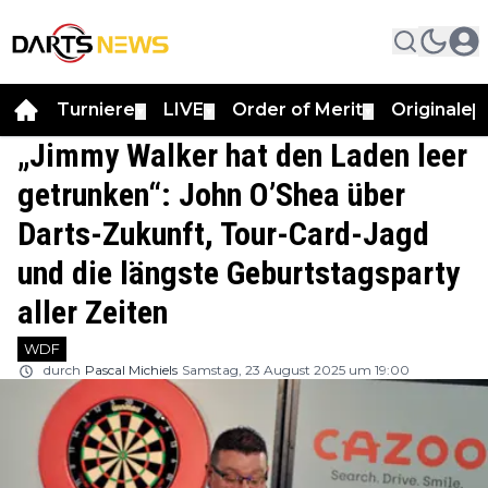
Turniere
LIVE
Order of Merit
Originale
▼
▼
▼
▼
„Jimmy Walker hat den Laden leer
getrunken“: John O’Shea über
Darts-Zukunft, Tour-Card-Jagd
und die längste Geburtstagsparty
aller Zeiten
WDF
durch
Pascal Michiels
Samstag, 23 August 2025 um 19:00