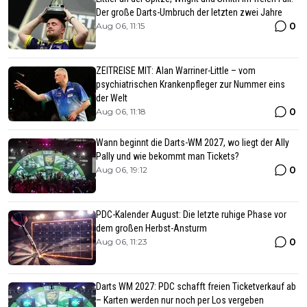
Der große Darts-Umbruch der letzten zwei Jahre
0
Aug 06, 11:15
ZEITREISE MIT: Alan Warriner-Little – vom
psychiatrischen Krankenpfleger zur Nummer eins
der Welt
0
Aug 06, 11:18
Wann beginnt die Darts-WM 2027, wo liegt der Ally
Pally und wie bekommt man Tickets?
0
Aug 06, 19:12
PDC-Kalender August: Die letzte ruhige Phase vor
dem großen Herbst-Ansturm
0
Aug 06, 11:23
Darts WM 2027: PDC schafft freien Ticketverkauf ab
– Karten werden nur noch per Los vergeben