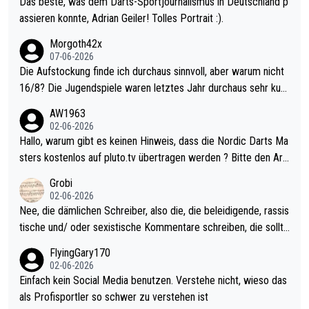
Das beste, was dem Darts-Sportjournalismus in Deutschland p
assieren konnte, Adrian Geiler! Tolles Portrait :).
Morgoth42x
07-06-2026
Die Aufstockung finde ich durchaus sinnvoll, aber warum nicht
16/8? Die Jugendspiele waren letztes Jahr durchaus sehr kurz
weilig und besser anzuschauen, als manch Erwachsenenspiel.
AW1963
Allerdings ist Mitchell Lawrie als Nummer 1 der Welt eh qualifi
02-06-2026
ziert. Somit ändert die automatische Qualifikation des Weltmei
Hallo, warum gibt es keinen Hinweis, dass die Nordic Darts Ma
sters erstmal nichts. Ich denke sie wollen damit für nächstes J
sters kostenlos auf pluto.tv übertragen werden ? Bitte den Arti
ahr vorsorgen, denn da ist er alt genug für die PDC und wird w
kel aktualisieren, danke!
Grobi
ohl wenig WDF Turniere spielen. Dies war bei Archie Self letzt
02-06-2026
es Jahr der Fall. Er musste als amtierender Weltmeister durch
Nee, die dämlichen Schreiber, also die, die beleidigende, rassis
den Qualifier und ich glaube kaum, dass Mitchel sich das (in Ve
tische und/ oder sexistische Kommentare schreiben, die sollte
gas) antun würde, wenn er doch eigentlich die PDC-WM als Zi
n das einfach mal bleiben lassen. Sollten besser mal ihr eigene
FlyingGary170
el hat.
s Leben in den Griff kriegen. Nur eins wundert mich: Luke Little
02-06-2026
r war doch neulich erst derjenige, der über Social Media GvV p
Einfach kein Social Media benutzen. Verstehe nicht, wieso das
rovoziert hat. Und Littlers Mutter schießt öfters mal gegen Ric
als Profisportler so schwer zu verstehen ist