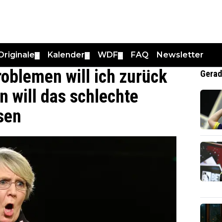
Originale
Kalender
WDF
FAQ
Newsletter
▼
▼
▼
oblemen will ich zurück
Gerad
on will das schlechte
sen
0