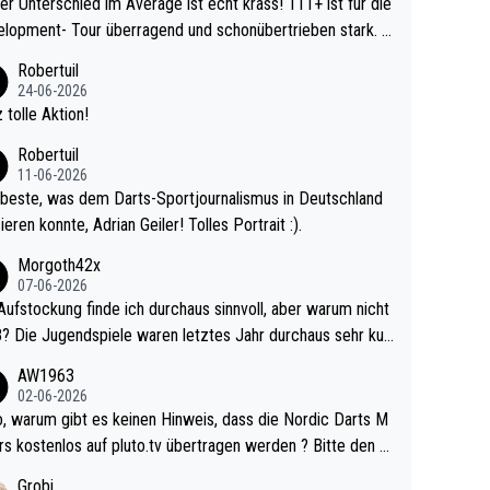
r Unterschied im Average ist echt krass! 111+ ist für die
lopment- Tour überragend und schonübertrieben stark. U
 Ave dagegen eigentlich schon zu schwach - gerad
Robertuil
st recht. Da gewinnst keinen Blumentopf - ist ja n
24-06-2026
kalspiel eines Kreisligisten vs einem Bu
 tolle Aktion!
ligisten.
Robertuil
11-06-2026
beste, was dem Darts-Sportjournalismus in Deutschland
ieren konnte, Adrian Geiler! Tolles Portrait :).
Morgoth42x
07-06-2026
Aufstockung finde ich durchaus sinnvoll, aber warum nicht
r durchaus sehr kur
lig und besser anzuschauen, als manch Erwachsenenspie
AW1963
02-06-2026
ert. Somit ändert die automatische Qualifikation des Weltm
e Nordic Darts M
mal nichts. Ich denke sie wollen damit für nächste
rs kostenlos auf pluto.tv übertragen werden ? Bitte den A
hr vorsorgen, denn da ist er alt genug für die PDC und wir
el aktualisieren, danke!
Grobi