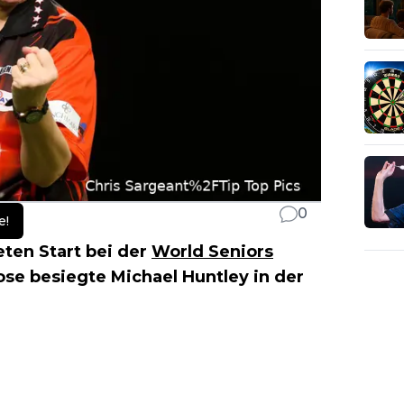
0
e!
ten Start bei der
World Seniors
ose besiegte Michael Huntley in der