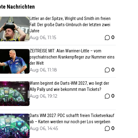
bte Nachrichten
Littler an der Spitze, Wright und Smith im freien
Fall: Der große Darts-Umbruch der letzten zwei
Jahre
0
Aug 06, 11:15
ZEITREISE MIT: Alan Warriner-Little – vom
psychiatrischen Krankenpfleger zur Nummer eins
der Welt
0
Aug 06, 11:18
Wann beginnt die Darts-WM 2027, wo liegt der
Ally Pally und wie bekommt man Tickets?
0
Aug 06, 19:12
Darts WM 2027: PDC schafft freien Ticketverkauf
ab – Karten werden nur noch per Los vergeben
0
Aug 06, 14:45