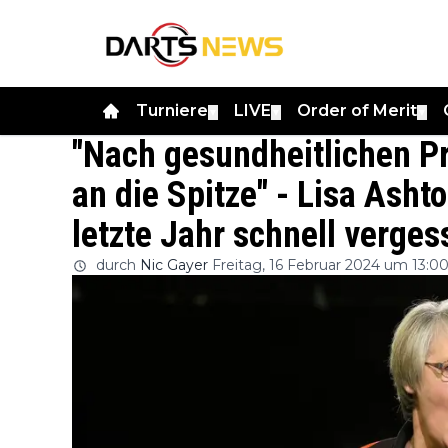
Turniere
LIVE
Order of Merit
▼
▼
▼
"Nach gesundheitlichen Pr
an die Spitze" - Lisa Asht
letzte Jahr schnell verges
durch
Nic Gayer
Freitag, 16 Februar 2024 um 13:0