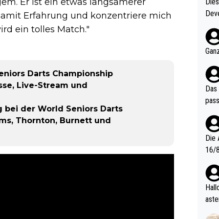
gem. Er ist ein etwas langsamerer
Diese
Deve
 damit Erfahrung und konzentriere mich
nter 60 im
ird ein tolles Match."
e mal 40+ er
och krasser wie ein Po
Ganz
ndes
eniors Darts Championship
isse, Live-Stream und
Das 
pass
g bei der World Seniors Darts
s, Thornton, Burnett und
Die 
16/8? Die Jugendspiele waren letztes Jah
zwei
l. Allerdings ist Mitchell Lawrie als Nummer 1 der Welt eh quali
fizi
Hallo, warum gibt es keinen Hinweis, dass di
eisters erst
aste
s Ja
rtik