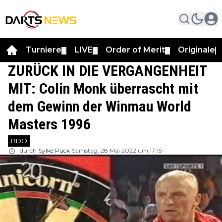
Turniere
LIVE
Order of Merit
Originale
▼
▼
▼
▼
ZURÜCK IN DIE VERGANGENHEIT
MIT: Colin Monk überrascht mit
dem Gewinn der Winmau World
Masters 1996
BDO
durch
Sylke Puck
Samstag, 28 Mai 2022 um 17:15