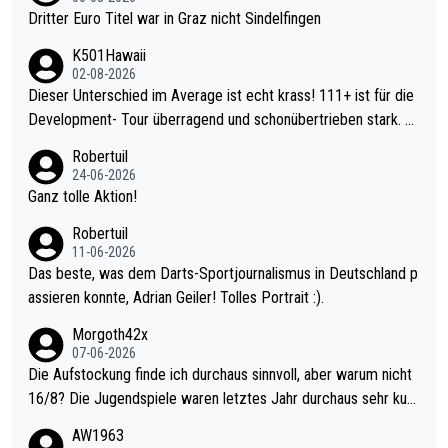
Dritter Euro Titel war in Graz nicht Sindelfingen
K501Hawaii
02-08-2026
Dieser Unterschied im Average ist echt krass! 111+ ist für die
Development- Tour überragend und schonübertrieben stark. U
nter 60 im Ave dagegen eigentlich schon zu schwach - gerade
Robertuil
mal 40+ erst recht. Da gewinnst keinen Blumentopf - ist ja noc
24-06-2026
h krasser wie ein Pokalspiel eines Kreisligisten vs einem Bund
Ganz tolle Aktion!
esligisten.
Robertuil
11-06-2026
Das beste, was dem Darts-Sportjournalismus in Deutschland p
assieren konnte, Adrian Geiler! Tolles Portrait :).
Morgoth42x
07-06-2026
Die Aufstockung finde ich durchaus sinnvoll, aber warum nicht
16/8? Die Jugendspiele waren letztes Jahr durchaus sehr kurz
weilig und besser anzuschauen, als manch Erwachsenenspiel.
AW1963
Allerdings ist Mitchell Lawrie als Nummer 1 der Welt eh qualifi