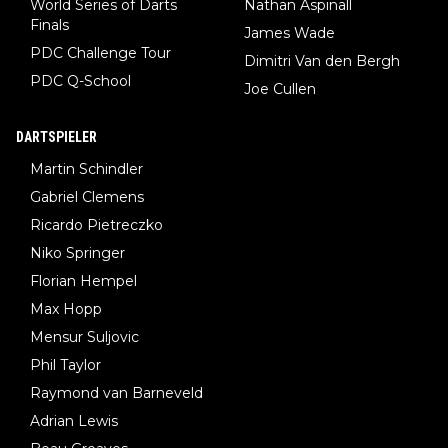
World Series of Darts
Nathan Aspinall
Finals
James Wade
PDC Challenge Tour
Dimitri Van den Bergh
PDC Q-School
Joe Cullen
DARTSPIELER
Martin Schindler
Gabriel Clemens
Ricardo Pietreczko
Niko Springer
Florian Hempel
Max Hopp
Mensur Suljovic
Phil Taylor
Raymond van Barneveld
Adrian Lewis