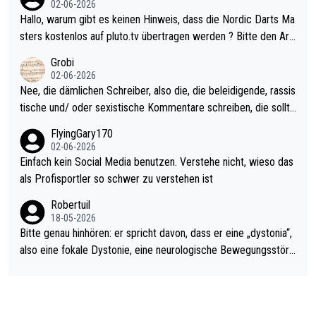
02-06-2026
ziert. Somit ändert die automatische Qualifikation des Weltmei
Hallo, warum gibt es keinen Hinweis, dass die Nordic Darts Ma
sters erstmal nichts. Ich denke sie wollen damit für nächstes J
sters kostenlos auf pluto.tv übertragen werden ? Bitte den Arti
ahr vorsorgen, denn da ist er alt genug für die PDC und wird w
kel aktualisieren, danke!
Grobi
ohl wenig WDF Turniere spielen. Dies war bei Archie Self letzt
02-06-2026
es Jahr der Fall. Er musste als amtierender Weltmeister durch
Nee, die dämlichen Schreiber, also die, die beleidigende, rassis
den Qualifier und ich glaube kaum, dass Mitchel sich das (in Ve
tische und/ oder sexistische Kommentare schreiben, die sollte
gas) antun würde, wenn er doch eigentlich die PDC-WM als Zi
n das einfach mal bleiben lassen. Sollten besser mal ihr eigene
FlyingGary170
el hat.
s Leben in den Griff kriegen. Nur eins wundert mich: Luke Little
02-06-2026
r war doch neulich erst derjenige, der über Social Media GvV p
Einfach kein Social Media benutzen. Verstehe nicht, wieso das
rovoziert hat. Und Littlers Mutter schießt öfters mal gegen Ric
als Profisportler so schwer zu verstehen ist
ardo Pietreczko auf Social Media. Hmmmm. Finde den Fehler!
Robertuil
18-05-2026
Bitte genau hinhören: er spricht davon, dass er eine „dystonia“,
also eine fokale Dystonie, eine neurologische Bewegungsstöru
ng, bei der unkontrolliert Bewegungen und Krämpfe erzeugt w
erden, im Arm hat. Und, dass Medikamente ihm helfen! Ich glau
be immer noch, dass sehr viele der Dartits-Fälle fälschlich psy