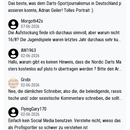
Das beste, was dem Darts-Sportjournalismus in Deutschland p
assieren konnte, Adrian Geiler! Tolles Portrait :).
Morgoth42x
07-06-2026
Die Aufstockung finde ich durchaus sinnvoll, aber warum nicht
16/8? Die Jugendspiele waren letztes Jahr durchaus sehr kurz
weilig und besser anzuschauen, als manch Erwachsenenspiel.
AW1963
Allerdings ist Mitchell Lawrie als Nummer 1 der Welt eh qualifi
02-06-2026
ziert. Somit ändert die automatische Qualifikation des Weltmei
Hallo, warum gibt es keinen Hinweis, dass die Nordic Darts Ma
sters erstmal nichts. Ich denke sie wollen damit für nächstes J
sters kostenlos auf pluto.tv übertragen werden ? Bitte den Arti
ahr vorsorgen, denn da ist er alt genug für die PDC und wird w
kel aktualisieren, danke!
Grobi
ohl wenig WDF Turniere spielen. Dies war bei Archie Self letzt
02-06-2026
es Jahr der Fall. Er musste als amtierender Weltmeister durch
Nee, die dämlichen Schreiber, also die, die beleidigende, rassis
den Qualifier und ich glaube kaum, dass Mitchel sich das (in Ve
tische und/ oder sexistische Kommentare schreiben, die sollte
gas) antun würde, wenn er doch eigentlich die PDC-WM als Zi
n das einfach mal bleiben lassen. Sollten besser mal ihr eigene
FlyingGary170
el hat.
s Leben in den Griff kriegen. Nur eins wundert mich: Luke Little
02-06-2026
r war doch neulich erst derjenige, der über Social Media GvV p
Einfach kein Social Media benutzen. Verstehe nicht, wieso das
rovoziert hat. Und Littlers Mutter schießt öfters mal gegen Ric
als Profisportler so schwer zu verstehen ist