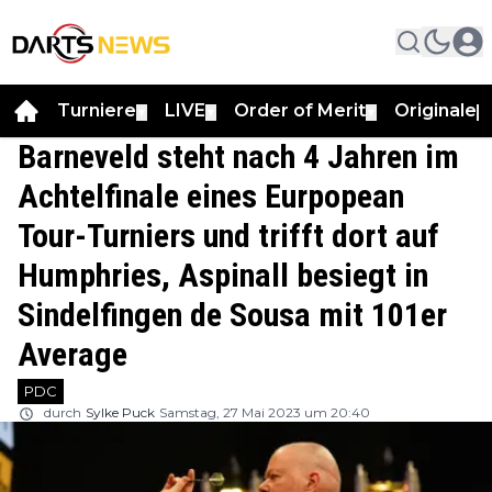
Turniere
LIVE
Order of Merit
Originale
▼
▼
▼
▼
Barneveld steht nach 4 Jahren im
Achtelfinale eines Eurpopean
Tour-Turniers und trifft dort auf
Humphries, Aspinall besiegt in
Sindelfingen de Sousa mit 101er
Average
PDC
durch
Sylke Puck
Samstag, 27 Mai 2023 um 20:40