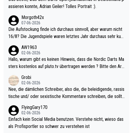
assieren konnte, Adrian Geiler! Tolles Portrait :).
Morgoth42x
07-06-2026
Die Aufstockung finde ich durchaus sinnvoll, aber warum nicht
16/8? Die Jugendspiele waren letztes Jahr durchaus sehr kurz
weilig und besser anzuschauen, als manch Erwachsenenspiel.
AW1963
Allerdings ist Mitchell Lawrie als Nummer 1 der Welt eh qualifi
02-06-2026
ziert. Somit ändert die automatische Qualifikation des Weltmei
Hallo, warum gibt es keinen Hinweis, dass die Nordic Darts Ma
sters erstmal nichts. Ich denke sie wollen damit für nächstes J
sters kostenlos auf pluto.tv übertragen werden ? Bitte den Arti
ahr vorsorgen, denn da ist er alt genug für die PDC und wird w
kel aktualisieren, danke!
Grobi
ohl wenig WDF Turniere spielen. Dies war bei Archie Self letzt
02-06-2026
es Jahr der Fall. Er musste als amtierender Weltmeister durch
Nee, die dämlichen Schreiber, also die, die beleidigende, rassis
den Qualifier und ich glaube kaum, dass Mitchel sich das (in Ve
tische und/ oder sexistische Kommentare schreiben, die sollte
gas) antun würde, wenn er doch eigentlich die PDC-WM als Zi
n das einfach mal bleiben lassen. Sollten besser mal ihr eigene
FlyingGary170
el hat.
s Leben in den Griff kriegen. Nur eins wundert mich: Luke Little
02-06-2026
r war doch neulich erst derjenige, der über Social Media GvV p
Einfach kein Social Media benutzen. Verstehe nicht, wieso das
rovoziert hat. Und Littlers Mutter schießt öfters mal gegen Ric
als Profisportler so schwer zu verstehen ist
ardo Pietreczko auf Social Media. Hmmmm. Finde den Fehler!