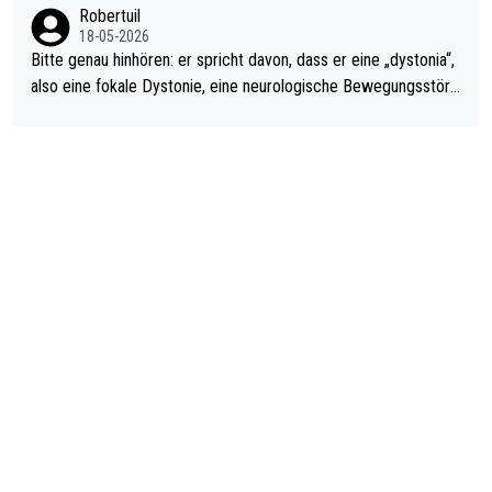
Robertuil
18-05-2026
Bitte genau hinhören: er spricht davon, dass er eine „dystonia“,
also eine fokale Dystonie, eine neurologische Bewegungsstöru
ng, bei der unkontrolliert Bewegungen und Krämpfe erzeugt w
erden, im Arm hat. Und, dass Medikamente ihm helfen! Ich glau
be immer noch, dass sehr viele der Dartits-Fälle fälschlich psy
chologisiert werden und eigentlich fokale Dystonien sind. Und
diese könnten teils wirksam behandelt werden! Dafür müsste
man nur zum Neurologen und nicht zum Mentaltrainer gehen…