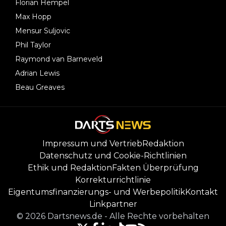
Florian Hempel
Max Hopp
Mensur Suljovic
Phil Taylor
Raymond van Barneveld
Adrian Lewis
Beau Greaves
Impressum und Vertrieb
Redaktion
Datenschutz und Cookie-Richtlinien
Ethik und Redaktion
Fakten Überprüfung
Korrekturrichtlinie
Eigentumsfinanzierungs- und Werbepolitik
Kontakt
Linkpartner
©
2026
Dartsnews.de
-
Alle Rechte vorbehalten