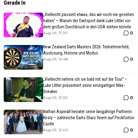
Gerade In
„Vielleicht passiert etwas, das wir noch nie gesehen
haben“ – Warum der Dartsport dank Luke Littler vor
dem großen Durchbruch in den USA stehen könnte
0
Aug 09, 17:30
New Zealand Darts Masters 2026: Teilnehmerfeld,
Auslosung, Historie und Modus
0
Aug 09, 14:48
„Vielleicht nehme ich sie bald mit auf die Tour“ –
Luke Littler präsentiert seine einzigartigen Nike-
Sneaker
0
Aug 09, 13:30
Nathan Aspinall heiratet seine langjährige Partnerin
Kirsty – zahlreiche Darts-Stars feiern auf Peckforton
Castle
0
Aug 09, 12:00