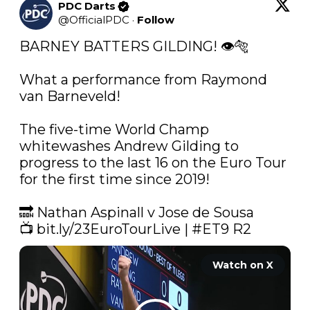
PDC Darts
@
OfficialPDC
·
Follow
BARNEY BATTERS GILDING! 👁️🐅

What a performance from Raymond 
van Barneveld!

The five-time World Champ 
whitewashes Andrew Gilding to 
progress to the last 16 on the Euro Tour 
for the first time since 2019!

🔜 Nathan Aspinall v Jose de Sousa

📺 
bit.ly/23EuroTourLive
 | 
#ET9
 R2 
Watch on X