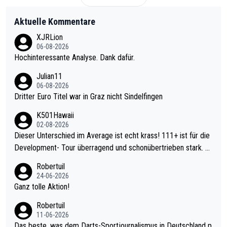
Aktuelle Kommentare
XJRLion
06-08-2026
Hochinteressante Analyse. Dank dafür.
Julian11
06-08-2026
Dritter Euro Titel war in Graz nicht Sindelfingen
K501Hawaii
02-08-2026
Dieser Unterschied im Average ist echt krass! 111+ ist für die
Development- Tour überragend und schonübertrieben stark. U
nter 60 im Ave dagegen eigentlich schon zu schwach - gerade
Robertuil
mal 40+ erst recht. Da gewinnst keinen Blumentopf - ist ja noc
24-06-2026
h krasser wie ein Pokalspiel eines Kreisligisten vs einem Bund
Ganz tolle Aktion!
esligisten.
Robertuil
11-06-2026
Das beste, was dem Darts-Sportjournalismus in Deutschland p