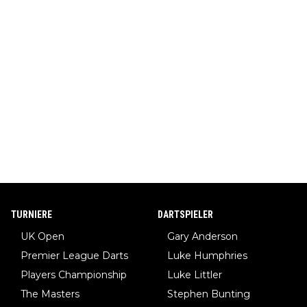
TURNIERE
DARTSPIELER
UK Open
Gary Anderson
Premier League Darts
Luke Humphries
Players Championship
Luke Littler
The Masters
Stephen Bunting