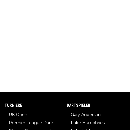
TURNIERE
DARTSPIELER
UK Open
Gary Anderson
Premier League Darts
Luke Humphries