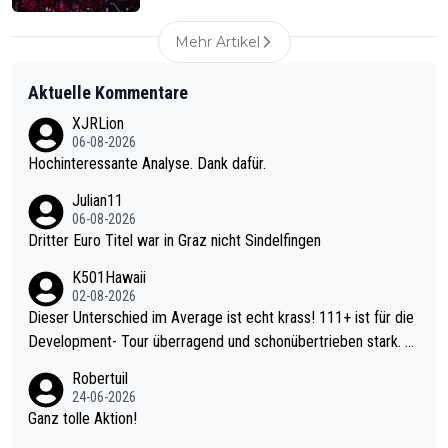
Mehr Artikel
Aktuelle Kommentare
XJRLion
06-08-2026
Hochinteressante Analyse. Dank dafür.
Julian11
06-08-2026
Dritter Euro Titel war in Graz nicht Sindelfingen
K501Hawaii
02-08-2026
Dieser Unterschied im Average ist echt krass! 111+ ist für die
Development- Tour überragend und schonübertrieben stark. U
nter 60 im Ave dagegen eigentlich schon zu schwach - gerade
Robertuil
mal 40+ erst recht. Da gewinnst keinen Blumentopf - ist ja noc
24-06-2026
h krasser wie ein Pokalspiel eines Kreisligisten vs einem Bund
Ganz tolle Aktion!
esligisten.