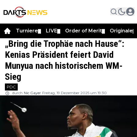
Turniere
LIVE
Order of Merit
Originale
▼
▼
▼
▼
„Bring die Trophäe nach Hause“:
Kenias Präsident feiert David
Munyua nach historischem WM-
Sieg
PDC
durch
Nic Gayer
Freitag, 19 Dezember 2025 um 19:30