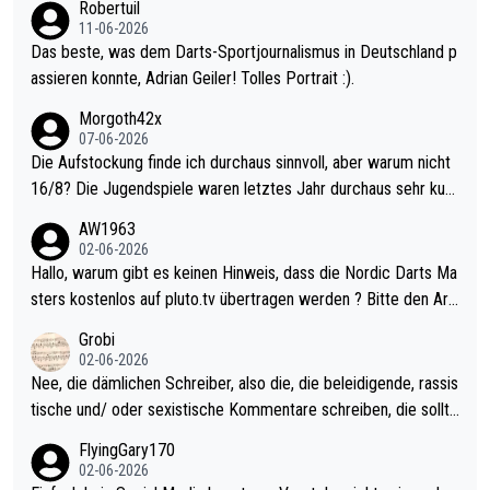
Robertuil
11-06-2026
Das beste, was dem Darts-Sportjournalismus in Deutschland p
assieren konnte, Adrian Geiler! Tolles Portrait :).
Morgoth42x
07-06-2026
Die Aufstockung finde ich durchaus sinnvoll, aber warum nicht
16/8? Die Jugendspiele waren letztes Jahr durchaus sehr kurz
weilig und besser anzuschauen, als manch Erwachsenenspiel.
AW1963
Allerdings ist Mitchell Lawrie als Nummer 1 der Welt eh qualifi
02-06-2026
ziert. Somit ändert die automatische Qualifikation des Weltmei
Hallo, warum gibt es keinen Hinweis, dass die Nordic Darts Ma
sters erstmal nichts. Ich denke sie wollen damit für nächstes J
sters kostenlos auf pluto.tv übertragen werden ? Bitte den Arti
ahr vorsorgen, denn da ist er alt genug für die PDC und wird w
kel aktualisieren, danke!
Grobi
ohl wenig WDF Turniere spielen. Dies war bei Archie Self letzt
02-06-2026
es Jahr der Fall. Er musste als amtierender Weltmeister durch
Nee, die dämlichen Schreiber, also die, die beleidigende, rassis
den Qualifier und ich glaube kaum, dass Mitchel sich das (in Ve
tische und/ oder sexistische Kommentare schreiben, die sollte
gas) antun würde, wenn er doch eigentlich die PDC-WM als Zi
n das einfach mal bleiben lassen. Sollten besser mal ihr eigene
FlyingGary170
el hat.
s Leben in den Griff kriegen. Nur eins wundert mich: Luke Little
02-06-2026
r war doch neulich erst derjenige, der über Social Media GvV p