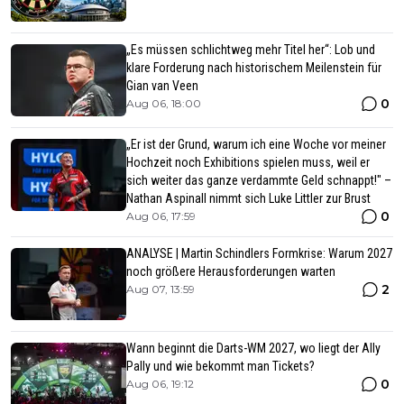
„Es müssen schlichtweg mehr Titel her“: Lob und
klare Forderung nach historischem Meilenstein für
Gian van Veen
0
Aug 06, 18:00
„Er ist der Grund, warum ich eine Woche vor meiner
Hochzeit noch Exhibitions spielen muss, weil er
sich weiter das ganze verdammte Geld schnappt!" –
Nathan Aspinall nimmt sich Luke Littler zur Brust
0
Aug 06, 17:59
ANALYSE | Martin Schindlers Formkrise: Warum 2027
noch größere Herausforderungen warten
2
Aug 07, 13:59
Wann beginnt die Darts-WM 2027, wo liegt der Ally
Pally und wie bekommt man Tickets?
0
Aug 06, 19:12