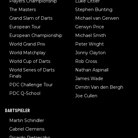
Players Championship
Luke Littler
The Masters
Stephen Bunting
Grand Slam of Darts
Michael van Gerwen
European Tour
Gerwyn Price
European Championship
Michael Smith
World Grand Prix
Peter Wright
World Matchplay
Jonny Clayton
World Cup of Darts
Rob Cross
World Series of Darts
Nathan Aspinall
Finals
James Wade
PDC Challenge Tour
Dimitri Van den Bergh
PDC Q-School
Joe Cullen
DARTSPIELER
Martin Schindler
Gabriel Clemens
Ricardo Pietreczko